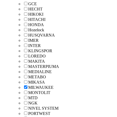
GCE
HECHT
HIKOKI
HITACHI
HONDA
Hozelock
HUSQVARNA
IMER
INTER
KLINGSPOR
LOREDO
MAKITA
MASTERPIUMA
MEDIALINE
METABO
MIKASA
MILWAUKEE
MONTOLIT
MTD
NGK
NIVEL SYSTEM
PORTWEST