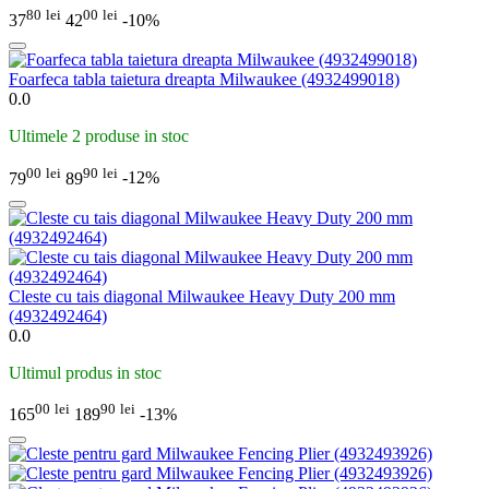
80
lei
00
lei
37
42
-10%
Foarfeca tabla taietura dreapta Milwaukee (4932499018)
0.0
Ultimele 2 produse in stoc
00
lei
90
lei
79
89
-12%
Cleste cu tais diagonal Milwaukee Heavy Duty 200 mm
(4932492464)
0.0
Ultimul produs in stoc
00
lei
90
lei
165
189
-13%