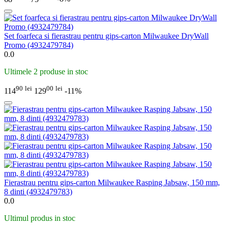
Set foarfeca si fierastrau pentru gips-carton Milwaukee DryWall
Promo (4932479784)
0.0
Ultimele 2 produse in stoc
90
lei
00
lei
114
129
-11%
Fierastrau pentru gips-carton Milwaukee Rasping Jabsaw, 150 mm,
8 dinti (4932479783)
0.0
Ultimul produs in stoc