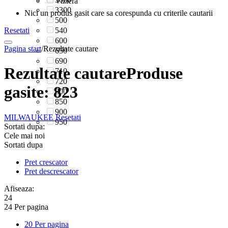
Viziera
3300
Nici un produs gasit care sa corespunda cu criterile cautarii
500
Resetati
540
600
Pagina start
/
Rezultate cautare
650
690
Rezultate cautare
Produse
710
720
gasite: 823
800
850
900
MILWAUKEE
Resetati
950
Sortati dupa:
Cele mai noi
Sortati dupa
Pret crescator
Pret descrescator
Afiseaza:
24
24 Per pagina
20 Per pagina