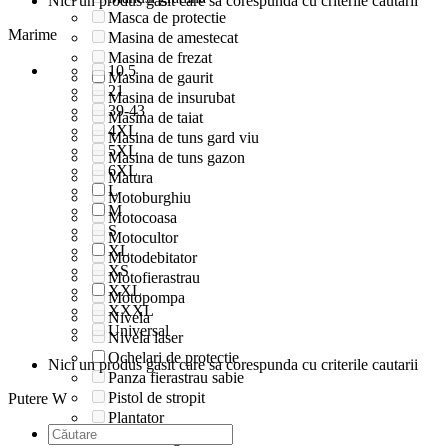
Nici un produs gasit care sa corespunda cu criterile cautarii
Masca de protectie
Marime
Masina de amestecat
Masina de frezat
10.5
Masina de gaurit
21
Masina de insurubat
39-43
Masina de taiat
4XL
Masina de tuns gard viu
5XL
Masina de tuns gazon
6XL
Matura
L
Motoburghiu
M
Motocoasa
S
Motocultor
XL
Motodebitator
XS
Motofierastrau
XXL
Motopompa
XXXL
Nivela
Universal
Nivela laser
Ochelari de protectie
Nici un produs gasit care sa corespunda cu criterile cautarii
Panza fierastrau sabie
Pistol de stropit
Putere W
Plantator
Polizor unghiular