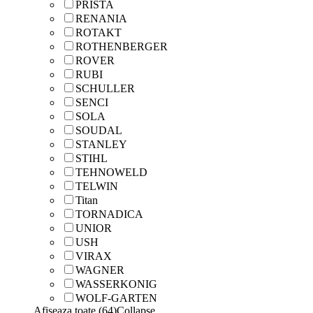
PRISTA
RENANIA
ROTAKT
ROTHENBERGER
ROVER
RUBI
SCHULLER
SENCI
SOLA
SOUDAL
STANLEY
STIHL
TEHNOWELD
TELWIN
Titan
TORNADICA
UNIOR
USH
VIRAX
WAGNER
WASSERKONIG
WOLF-GARTEN
Afiseaza toate (64)
Collapse