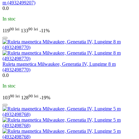
m (4932499207)
0.0
In stoc
00
lei
90
lei
119
133
-11%
Ruleta magnetica Milwaukee, Generatia IV, Lungime 8 m
(4932498770)
0.0
In stoc
90
lei
90
lei
103
128
-19%