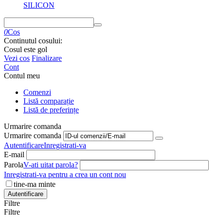
SILICON
0
Cos
Continutul cosului:
Cosul este gol
Vezi cos
Finalizare
Cont
Contul meu
Comenzi
Listă comparație
Listă de preferințe
Urmarire comanda
Urmarire comanda
Autentificare
Inregistrati-va
E-mail
Parola
V-ati uitat parola?
Inregistrati-va pentru a crea un cont nou
tine-ma minte
Autentificare
Filtre
Filtre