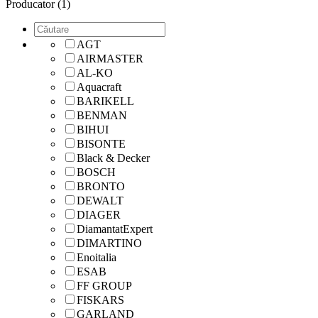
Producator (1)
AGT
AIRMASTER
AL-KO
Aquacraft
BARIKELL
BENMAN
BIHUI
BISONTE
Black & Decker
BOSCH
BRONTO
DEWALT
DIAGER
DiamantatExpert
DIMARTINO
Enoitalia
ESAB
FF GROUP
FISKARS
GARLAND