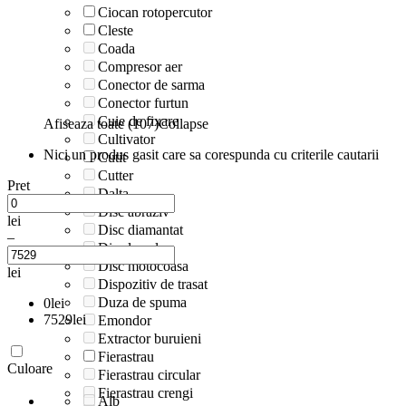
Ciocan rotopercutor
Cleste
Coada
Compresor aer
Conector de sarma
Conector furtun
Cuie de fixare
Afiseaza toate (107)
Collapse
Cultivator
Nici un produs gasit care sa corespunda cu criterile cautarii
Cutit
Cutter
Pret
Dalta
Disc abraziv
lei
Disc diamantat
–
Disc lamelar
Disc motocoasa
lei
Dispozitiv de trasat
Duza de spuma
0
lei
7529
lei
Emondor
Extractor buruieni
Fierastrau
Culoare
Fierastrau circular
Fierastrau crengi
Alb