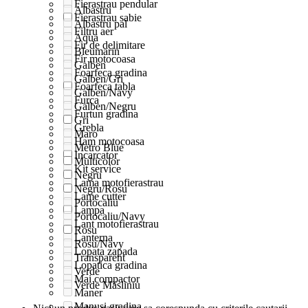
Fierastrau pendular
Albastru
Fierastrau sabie
Albastru pal
Filtru aer
Aqua
Fir de delimitare
Bleumarin
Fir motocoasa
Galben
Foarfeca gradina
Galben/Gri
Foarfeca tabla
Galben/Navy
Furca
Galben/Negru
Furtun gradina
Gri
Grebla
Maro
Ham motocoasa
Metro Blue
Incarcator
Multicolor
Kit service
Negru
Lama motofierastrau
Negru/Rosu
Lame cutter
Portocaliu
Lampa
Portocaliu/Navy
Lant motofierastrau
Rosu
Lanterna
Rosu/Navy
Lopata zapada
Transparent
Lopatica gradina
Verde
Mai compactor
Verde Măsliniu
Maner
Manusi gradina