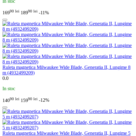
In stoc
90
lei
90
lei
169
189
-11%
Ruleta magnetica Milwaukee Wide Blade, Generatia II, Lungime 8
m (4932499209)
0.0
In stoc
90
lei
90
lei
140
159
-12%
Ruleta magnetica Milwaukee Wide Blade, Generatia II, Lungime 5