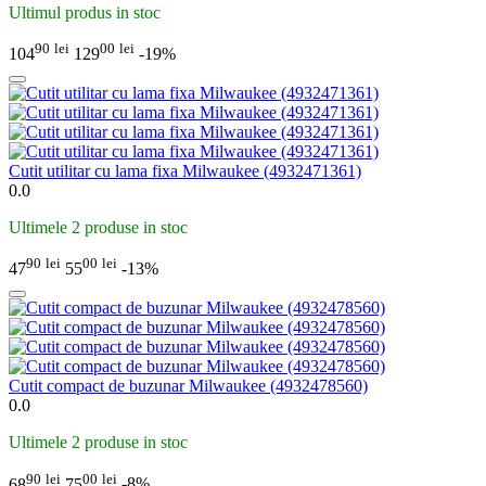
Ultimul produs in stoc
90
lei
00
lei
104
129
-19%
Cutit utilitar cu lama fixa Milwaukee (4932471361)
0.0
Ultimele 2 produse in stoc
90
lei
00
lei
47
55
-13%
Cutit compact de buzunar Milwaukee (4932478560)
0.0
Ultimele 2 produse in stoc
90
lei
00
lei
68
75
-8%