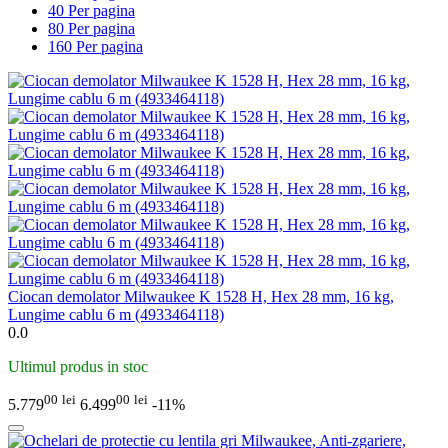
40 Per pagina
80 Per pagina
160 Per pagina
Ciocan demolator Milwaukee K 1528 H, Hex 28 mm, 16 kg,
Lungime cablu 6 m (4933464118)
0.0
Ultimul produs in stoc
00
lei
00
lei
5.779
6.499
-11%