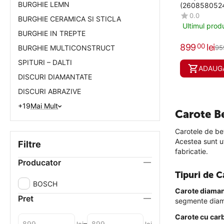
BURGHIE LEMN
(260858052
0.0
BURGHIE CERAMICA SI STICLA
Ultimul prod
BURGHIE IN TREPTE
899
lei
00
95
BURGHIE MULTICONSTRUCT
SPITURI – DALTI
ADAUGA
DISCURI DIAMANTATE
DISCURI ABRAZIVE
+19
Mai Mult
Carote B
Carotele de bet
Acestea sunt uti
Filtre
fabricatie.
Producator
Tipuri de C
BOSCH
Carote diaman
Pret
segmente diama
Carote cu car
–