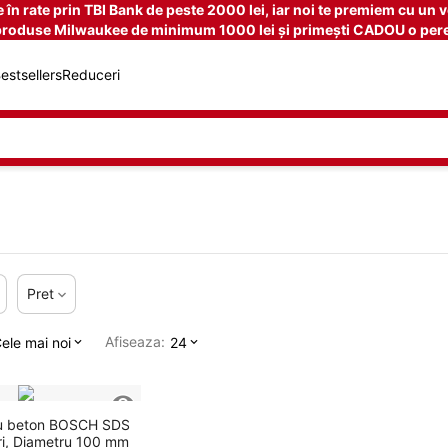
n rate prin TBI Bank de peste 2000 lei, iar noi te premiem cu un v
produse Milwaukee de minimum 1000 lei și primești CADOU o pere
estsellers
Reduceri
Pret
Afiseaza:
ele mai noi
24
ru beton BOSCH SDS
uri, Diametru 100 mm