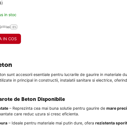
4)
us in stoc
9
lei
00
-6%
 IN COS
eton
on sunt accesorii esentiale pentru lucrarile de gaurire in materiale
lizate in principal in constructii, instalatii sanitare si electrice, oferin
arote de Beton Disponibile
tate
– Reprezinta cea mai buna solutie pentru gaurire de
mare preciz
ntate care reduc uzura si cresc eficienta.
bura
– Ideale pentru materiale mai putin dure, ofera
rezistenta sporit