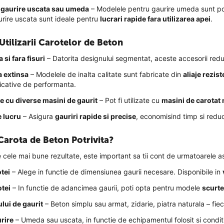
 gaurire uscata sau umeda
– Modelele pentru gaurire umeda sunt po
urire uscata sunt ideale pentru
lucrari rapide fara utilizarea apei
.
Utilizarii Carotelor de Beton
 si fara fisuri
– Datorita designului segmentat, aceste accesorii reduc 
a extinsa
– Modelele de inalta calitate sunt fabricate din
aliaje rezis
ficative de performanta.
e cu diverse masini de gaurit
– Pot fi utilizate cu
masini de carotat 
 lucru
– Asigura
gauriri rapide si precise
, economisind timp si redu
Carota de Beton Potrivita?
 cele mai bune rezultate, este important sa tii cont de urmatoarele a
tei
– Alege in functie de dimensiunea gaurii necesare. Disponibile in
tei
– In functie de adancimea gaurii, poti opta pentru modele
scurte
ului de gaurit
– Beton simplu sau armat, zidarie, piatra naturala – fie
rire
– Umeda sau uscata, in functie de echipamentul folosit si conditi