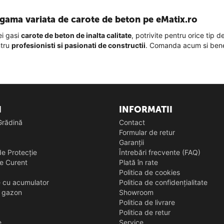
gama variata de carote de beton pe eMatix.ro
ei gasi
carote de beton de inalta calitate
, potrivite pentru orice tip 
ntru
profesionisti si pasionati de constructii
. Comanda acum si bene
I
INFORMATII
 Grădină
Contact
Formular de retur
Garanții
e Protecție
Întrebări frecvente (FAQ)
e Curent
Plată în rate
Politica de cookies
e cu acumulator
Politica de confidențialitate
s gazon
Showroom
Politica de livrare
Politica de retur
e
Service