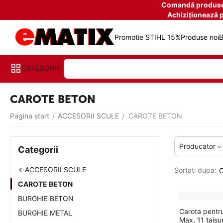
Comandă produse î
Achiziționează 
Promotie STIHL 15%
Produse noi
B
CATEGORII
CAROTE BETON
Pagina start
ACCESORII SCULE
CAROTE BETON
/
/
Producator
Categorii
ACCESORII SCULE
Sortati dupa:
C
CAROTE BETON
BURGHIE BETON
Carota pent
BURGHIE METAL
Max, 11 tais