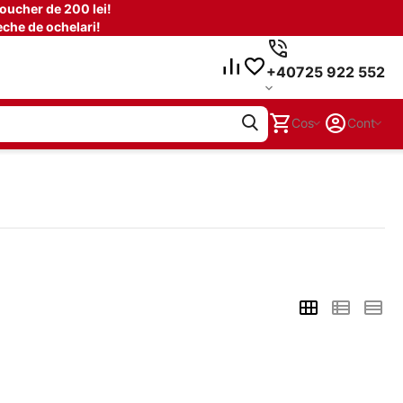
oucher de 200 lei!
che de ochelari!
+40725 922 552
Cos
Cont