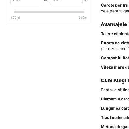
lei
lei
Carote pentru
cele pentru ga
899
lei
899
lei
Avantajele 
Taiere eficienta
Durata de viat
pierderi semni
Compatibilitat
Viteza mare de
Cum Alegi 
Pentru a obtine
Diametrul caro
Lungimea caro
Tipul material
Metoda de gau