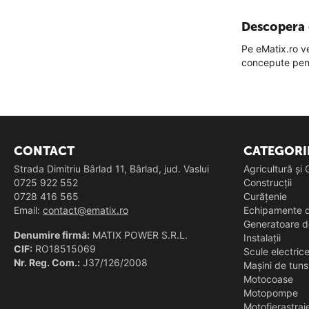
Descopera 
Pe eMatix.ro v
concepute pe
CONTACT
CATEGORI
Strada Dimitriu Bârlad 11, Bârlad, jud. Vaslui
Agricultură și
0725 922 552
Construcții
0728 416 565
Curățenie
Email:
contact@ematix.ro
Echipamente d
Generatoare d
Denumire firmă:
MATIX POWER S.R.L.
Instalații
CIF:
RO18515069
Scule electric
Nr. Reg. Com.:
J37/126/2008
Mașini de tun
Motocoase
Motopompe
Motofierastrai