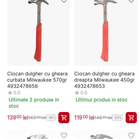
Ciocan dulgher cu gheara
Ciocan dulgher cu gheara
curbata Milwaukee 570gr
dreapta Milwaukee 450gr
4932478656
4932478653
0.0
0.0
Ultimele 2 produse in
Ultimul produs in stoc
stoc
139
lei
119
lei
00
00
169
lei
148
lei
90
90
-18%
-20%