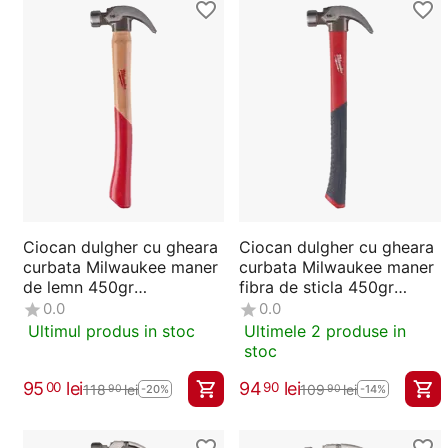
Ciocan dulgher cu gheara
Ciocan dulgher cu gheara
curbata Milwaukee maner
curbata Milwaukee maner
de lemn 450gr
fibra de sticla 450gr
4932478659
4932478657
0.0
0.0
Ultimul produs in stoc
Ultimele 2 produse in
stoc
95
lei
94
lei
00
90
118
lei
109
lei
90
90
-20%
-14%