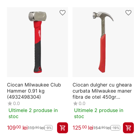
Ciocan Milwaukee Club
Ciocan dulgher cu gheara
Hammer 0.91 kg
curbata Milwaukee maner
(4932498304)
fibra de otel 450gr
4932478655
0.0
0.0
Ultimele 2 produse in
Ultimele 2 produse in
stoc
stoc
109
lei
125
lei
00
00
119
lei
154
lei
90
90
-9%
-19%