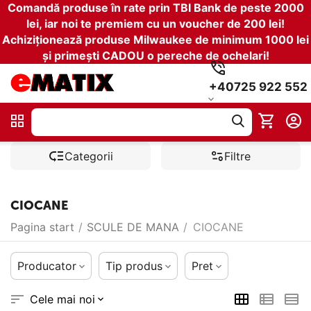
Comandă produse în rate prin TBI Bank de peste 2000
lei, iar noi te premiem cu un voucher de 200 lei!
Achiziționează produse Milwaukee de minimum 1000 lei
și primești CADOU o pereche de ochelari!
+40725 922 552
Categorii
Filtre
CIOCANE
Pagina start
/
SCULE DE MANA
/
CIOCANE
Producator
Tip produs
Pret
Cele mai noi