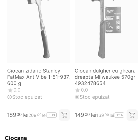
Ciocan zidarie Stanley
Ciocan dulgher cu gheara
FatMax AntiVibe 1-51-937,
dreapta Milwaukee 570gr
600 g
4932478654
0.0
0.0
Stoc epuizat
Stoc epuizat
189
lei
149
lei
00
00
209
lei
169
lei
00
90
-10%
-12%
Ciocane