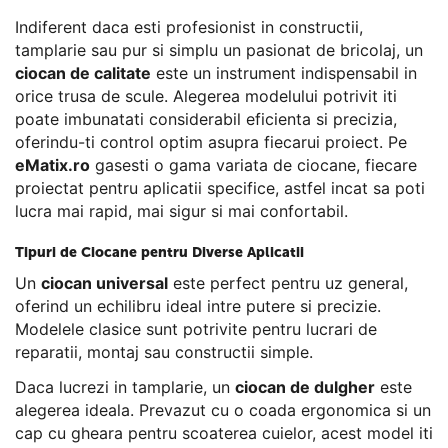
Indiferent daca esti profesionist in constructii,
tamplarie sau pur si simplu un pasionat de bricolaj, un
ciocan de calitate
este un instrument indispensabil in
orice trusa de scule. Alegerea modelului potrivit iti
poate imbunatati considerabil eficienta si precizia,
oferindu-ti control optim asupra fiecarui proiect. Pe
eMatix.ro
gasesti o gama variata de ciocane, fiecare
proiectat pentru aplicatii specifice, astfel incat sa poti
lucra mai rapid, mai sigur si mai confortabil.
Tipuri de Ciocane pentru Diverse Aplicatii
Un
ciocan universal
este perfect pentru uz general,
oferind un echilibru ideal intre putere si precizie.
Modelele clasice sunt potrivite pentru lucrari de
reparatii, montaj sau constructii simple.
Daca lucrezi in tamplarie, un
ciocan de dulgher
este
alegerea ideala. Prevazut cu o coada ergonomica si un
cap cu gheara pentru scoaterea cuielor, acest model iti