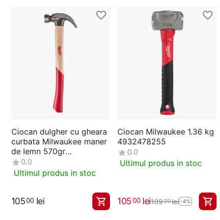
Ciocan dulgher cu gheara
Ciocan Milwaukee 1.36 kg
curbata Milwaukee maner
4932478255
de lemn 570gr
0.0
4932478660
0.0
Ultimul produs in stoc
Ultimul produs in stoc
105
lei
105
lei
00
00
109
lei
00
-4%