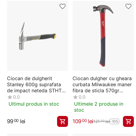
Ciocan de dulgherit
Ciocan dulgher cu gheara
Stanley 600g suprafata
curbata Milwaukee maner
de impact neteda STHT0-
fibra de sticla 570gr
51311
4932478658
0.0
0.0
Ultimul produs in stoc
Ultimele 2 produse in
stoc
99
lei
109
lei
00
00
121
lei
00
-10%