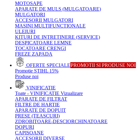
MOTOSAPE
APARATE DE MULS (MULGATOARE)
MULGATORI
ACCESORII MULGATORI
MASINI MULTIFUNCTIONALE
ULEIURI
KITURI DE INTRETINERE (SERVICE)
DESPICATOARE LEMNE
TOCATOARE CRENGI
FREZE ZAPADA
OFERTE SPECIALE
PROMOTII SI PRODUSE NOI
Promotie STIHL 15%
Produse noi
VINIFICATIE
Toate - VINIFICATIE
Vizualizare
APARATE DE FILTRAT
FILTRE DE HARTIE
APARATE DE DOPUIT
PRESE (TEASCURI)
ZDROBITOARE-DESCIORCHINATOARE
DOPURI
CAPISOANE
ACCESORII DIVERSE