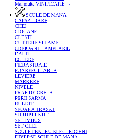
Mai multe VINIFICATIE
→
SCULE DE MANA
CAPSATOARE
CHEI
CIOCANE
CLESTI
CUTTERE SI LAME
CREIOANE TAMPLARIE
DALTI
ECHERE
FIERASTRAIE
FOARFECI TABLA
LEVIERE
MARKERE
NIVELE
PRAF DE CRETA
PERII SARMA
RULETE
SFOARA TRASAT
SURUBELNITE
SET IMBUS
SET CHEI
SCULE PENTRU ELECTRICIENI
DIVERSE SCULE DE MANA