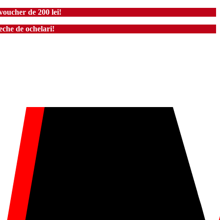
voucher de 200 lei!
che de ochelari!