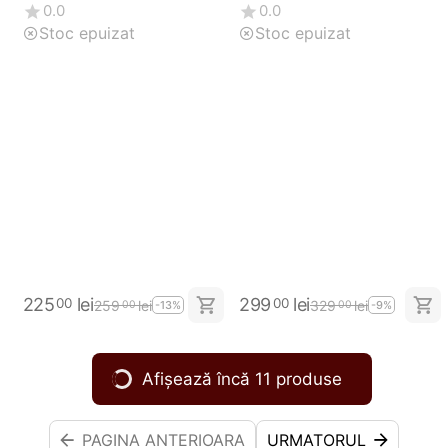
12200 RPM
0.0
0.0
Stoc epuizat
Stoc epuizat
225
lei
299
lei
00
00
259
lei
329
lei
00
00
-13%
-9%
Afișează încă 11 produse
PAGINA ANTERIOARA
URMATORUL