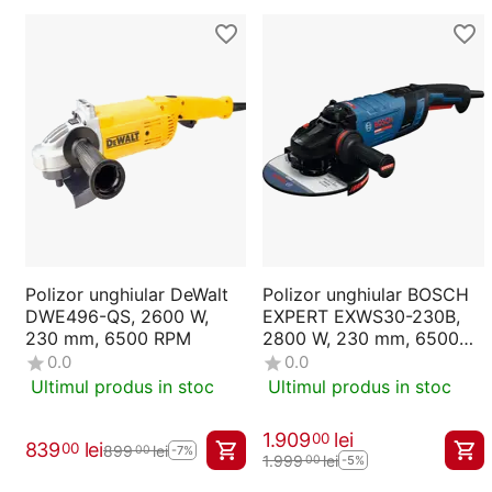
Polizor unghiular DeWalt
Polizor unghiular BOSCH
DWE496-QS, 2600 W,
EXPERT EXWS30-230B,
230 mm, 6500 RPM
2800 W, 230 mm, 6500
RPM (06018G1001)
0.0
0.0
Ultimul produs in stoc
Ultimul produs in stoc
1.909
lei
00
839
lei
00
899
lei
00
-7%
1.999
lei
00
-5%