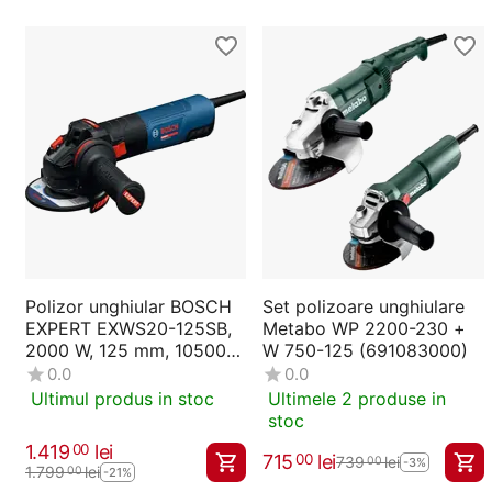
Polizor unghiular BOSCH
Set polizoare unghiulare
EXPERT EXWS20-125SB,
Metabo WP 2200-230 +
2000 W, 125 mm, 10500
W 750-125 (691083000)
RPM (06017D5000)
0.0
0.0
Ultimul produs in stoc
Ultimele 2 produse in
stoc
1.419
lei
00
715
lei
00
739
lei
00
-3%
1.799
lei
00
-21%