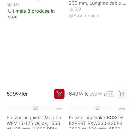
230 mm, Lungime cablu 4
0.0
m
0.0
Ultimele 3 produse in
Stoc epuizat
stoc
599
lei
649
lei
00
00
699
lei
00
-7%
Polizor unghiular Metabo
Polizor unghiular BOSCH
WEV 15-125 Quick, 1550
EXPERT EXWS30-230PB,
W, 125 mm, 11000 RPM
2800 W, 230 mm, 6500