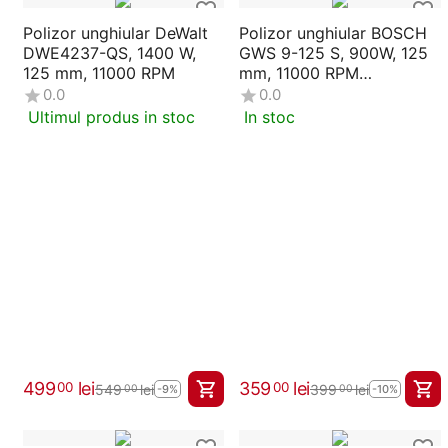
Polizor unghiular DeWalt
Polizor unghiular BOSCH
DWE4237-QS, 1400 W,
GWS 9-125 S, 900W, 125
125 mm, 11000 RPM
mm, 11000 RPM
(0601396102)
0.0
0.0
Ultimul produs in stoc
In stoc
499
lei
359
lei
00
00
549
lei
399
lei
00
00
-9%
-10%