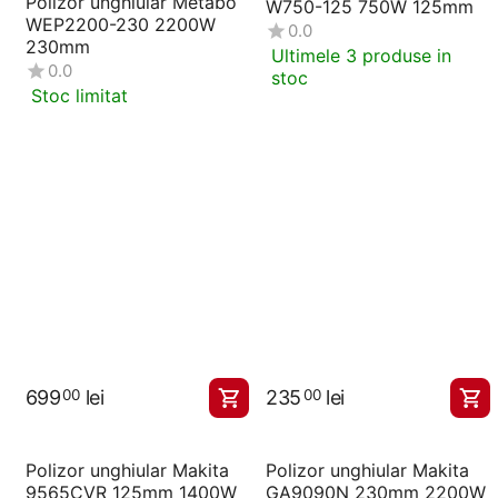
Polizor unghiular Metabo
W750-125 750W 125mm
WEP2200-230 2200W
0.0
230mm
Ultimele 3 produse in
0.0
stoc
Stoc limitat
699
lei
235
lei
00
00
Polizor unghiular Makita
Polizor unghiular Makita
9565CVR 125mm 1400W
GA9090N 230mm 2200W