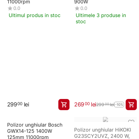
11000rpm
900W
0.0
0.0
Ultimul produs in stoc
Ultimele 3 produse in
stoc
299
lei
269
lei
00
00
299
lei
00
-10%
Polizor unghiular Bosch
Polizor unghiular HiKOKI
GWX14-125 1400W
G23SCY2UVZ, 2400 W,
125mm 11000rpm