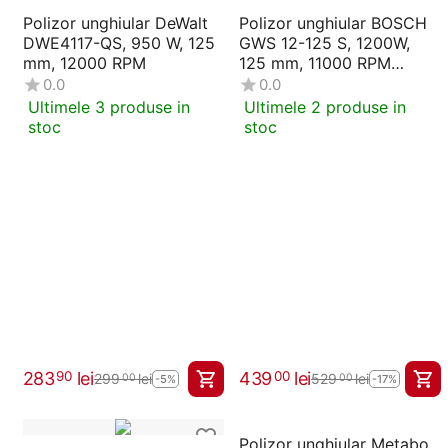
Polizor unghiular DeWalt
Polizor unghiular BOSCH
DWE4117-QS, 950 W, 125
GWS 12-125 S, 1200W,
mm, 12000 RPM
125 mm, 11000 RPM
(06013A6020)
0.0
0.0
Ultimele 3 produse in
Ultimele 2 produse in
stoc
stoc
283
lei
439
lei
90
00
299
lei
529
lei
00
00
-5%
-17%
Polizor unghiular Metabo