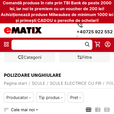
Comandă produse în rate prin TBI Bank de peste 2000
lei, iar noi te premiem cu un voucher de 200 lei!
Achiziționează produse Milwaukee de minimum 1000 lei
și primești CADOU o pereche de ochelari!
+40725 922 552
Categorii
Filtre
POLIZOARE UNGHIULARE
Pagina start
/
SCULE
/
SCULE ELECTRICE CU FIR
/
POL
Producator
Tip produs
Pret
Cele mai noi