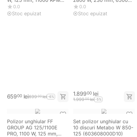
(600468000)
RPM (06018G1101)
0.0
0.0
Stoc epuizat
Stoc epuizat
1.899
lei
00
659
lei
00
699
lei
00
-6%
1.999
lei
00
-5%
Polizor unghiular FF
Set polizor unghiular cu
GROUP AG 125/1100E
10 discuri Metabo W 850-
PRO, 1100 W, 125 mm,
125 (603608000D10)