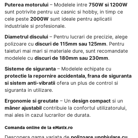
Puterea motorului
– Modelele intre
750W si 1200W
sunt potrivite pentru uz casnic si hobby, in timp ce
cele peste
2000W
sunt ideale pentru aplicatii
industriale si profesionale.
Diametrul discului
– Pentru lucrari de precizie, alege
polizoare cu
discuri de 115mm sau 125mm
. Pentru
taieturi mai mari si materiale dure, sunt recomandate
modelele cu
discuri de 180mm sau 230mm
.
Sisteme de siguranta
– Modelele echipate cu
protectie la repornire accidentala, frana de siguranta
si sistem anti-vibratii
ofera un plus de control si
siguranta in utilizare.
Ergonomie si greutate
– Un
design compact
si un
mâner ajustabil
contribuie la confortul utilizatorului,
mai ales in cazul lucrarilor de durata.
Comanda online de la eMatix.ro
Descopera gama variata de
polizoare unghiulare cu