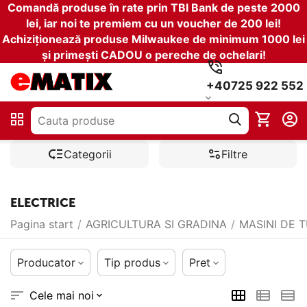
Comandă produse în rate prin TBI Bank de peste 2000
lei, iar noi te premiem cu un voucher de 200 lei!
Achiziționează produse Milwaukee de minimum 1000 lei
și primești CADOU o pereche de ochelari!
+40725 922 552
Categorii
Filtre
ELECTRICE
Pagina start
/
AGRICULTURA SI GRADINA
/
MASINI DE 
Producator
Tip produs
Pret
Cele mai noi