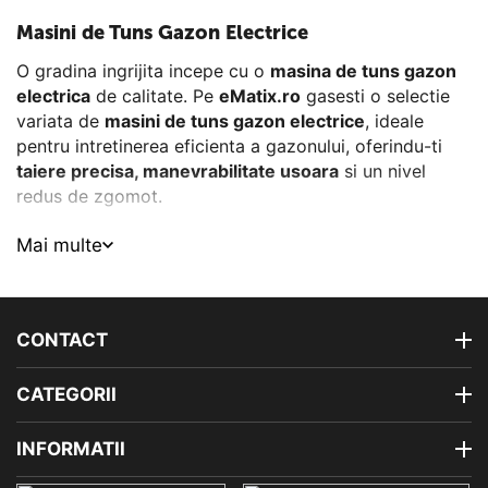
Masini de Tuns Gazon Electrice
O gradina ingrijita incepe cu o
masina de tuns gazon
electrica
de calitate. Pe
eMatix.ro
gasesti o selectie
variata de
masini de tuns gazon electrice
, ideale
pentru intretinerea eficienta a gazonului, oferindu-ti
taiere precisa, manevrabilitate usoara
si un nivel
redus de zgomot.
Avantajele Utilizarii unei Masini de Tuns Gazon Electrice
Mai multe
Alegerea unei
masini de tuns gazon electrice
vine cu
numeroase beneficii:
CONTACT
Ecologice si silentioase
– functioneaza fara emisii
poluante si au un nivel redus de zgomot, perfecte
pentru utilizare in zone rezidentiale.
CATEGORII
Intretinere minima
– nu necesita schimburi de ulei sau
INFORMATII
combustibil, iar pornirea este rapida si simpla.