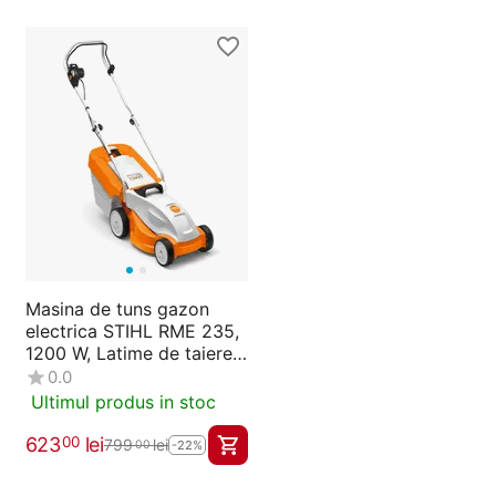
Masina de tuns gazon
electrica STIHL RME 235,
1200 W, Latime de taiere
33 cm
0.0
Ultimul produs in stoc
623
lei
00
799
lei
00
-22%