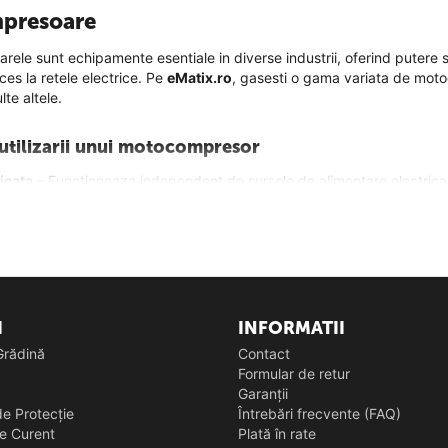
presoare
ele sunt echipamente esentiale in diverse industrii, oferind putere s
ces la retele electrice. Pe
eMatix.ro
, gasesti o gama variata de motoc
lte altele.
 utilizarii unui motocompresor
icata
– Functioneaza independent de sursele de alimentare electrica, f
enta
– Motoarele performante asigura o compresie rapida si constanta 
obusta
– Majoritatea modelelor sunt echipate cu cadre metalice rezist
Modelele compacte sunt usor de transportat si depozitat, iar cele cu 
I
INFORMATII
imp si costuri
– Reduce dependenta de energia electrica si permite u
 Grădină
Contact
Formular de retur
motocompresoare disponibile
Garanții
are pe benzina
– Recomandate pentru aplicatii in aer liber, unde e
e Protecție
Întrebări frecvente (FAQ)
or de pornit si intretinut.
e Curent
Plată în rate