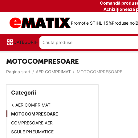
Comandă produse î
Achiziționează 
Promotie STIHL 15%
Produse noi
B
CATEGORII
MOTOCOMPRESOARE
Pagina start
AER COMPRIMAT
MOTOCOMPRESOARE
/
/
Categorii
AER COMPRIMAT
MOTOCOMPRESOARE
COMPRESOARE AER
SCULE PNEUMATICE