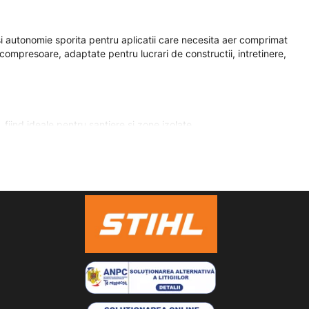
i autonomie sporita pentru aplicatii care necesita aer comprimat
ompresoare, adaptate pentru lucrari de constructii, intretinere,
iind ideale pentru santiere si zone izolate.
a aerului, potrivita pentru diverse unelte pneumatice.
ente, protejand motorul si compresorul impotriva socurilor si
roti robuste faciliteaza deplasarea pe teren accidentat.
tilizarea echipamentelor pneumatice in orice conditii.
ste necesara o sursa de aer comprimat fara alimentare electrica.