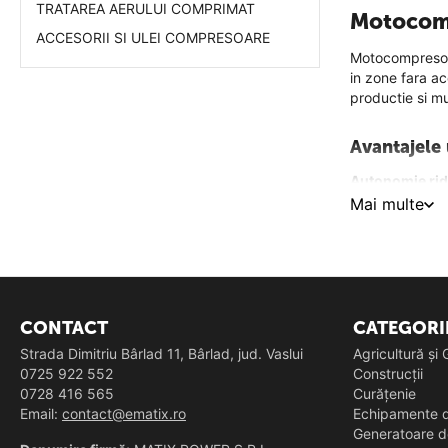
TRATAREA AERULUI COMPRIMAT
Motocom
ACCESORII SI ULEI COMPRESOARE
Motocompresoar
in zone fara ac
productie si mu
Avantajele
Autonomie rid
Mai multe
Putere si efici
Constructie r
uzurii.
Portabilitate
– 
CONTACT
CATEGORI
Economie de t
Strada Dimitriu Bârlad 11, Bârlad, jud. Vaslui
Agricultură și
0725 922 552
Construcții
Tipuri de 
0728 416 565
Curățenie
Motocompreso
Email:
contact@ematix.ro
Echipamente d
Acestea sunt us
Generatoare d