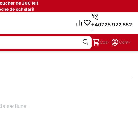
oucher de 200 lei!
che de ochelari!
+40725 922 552
Cos
Cont
ta sectiune