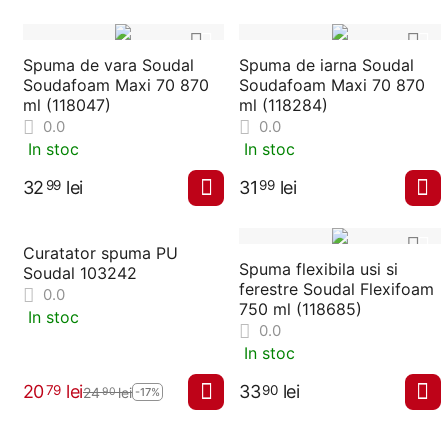
Spuma de vara Soudal
Spuma de iarna Soudal
Soudafoam Maxi 70 870
Soudafoam Maxi 70 870
ml (118047)
ml (118284)
0.0
0.0
In stoc
In stoc
32
lei
31
lei
99
99
Curatator spuma PU
Spuma flexibila usi si
Soudal 103242
ferestre Soudal Flexifoam
0.0
750 ml (118685)
In stoc
0.0
In stoc
20
lei
33
lei
79
90
24
lei
90
-17%