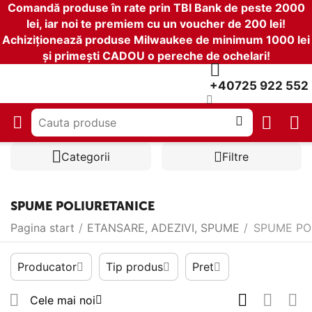
Comandă produse în rate prin TBI Bank de peste 2000
lei, iar noi te premiem cu un voucher de 200 lei!
Achiziționează produse Milwaukee de minimum 1000 lei
și primești CADOU o pereche de ochelari!
+40725 922 552
Categorii
Filtre
SPUME POLIURETANICE
Pagina start
/
ETANSARE, ADEZIVI, SPUME
/
SPUME PO
Producator
Tip produs
Pret
Cele mai noi