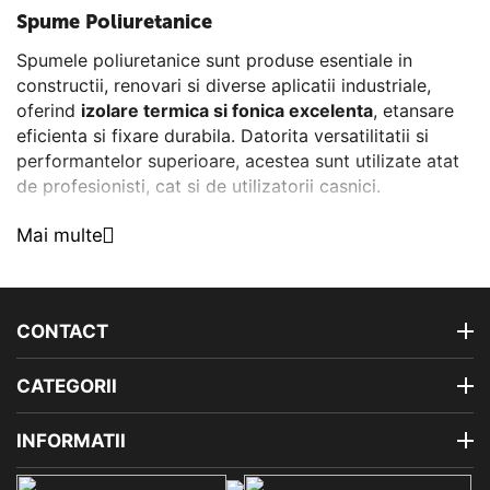
Spume Poliuretanice
Spumele poliuretanice sunt produse esentiale in
constructii, renovari si diverse aplicatii industriale,
oferind
izolare termica si fonica excelenta
, etansare
eficienta si fixare durabila. Datorita versatilitatii si
performantelor superioare, acestea sunt utilizate atat
de profesionisti, cat si de utilizatorii casnici.
Tipuri de Spume Poliuretanice Disponibile pe eMatix.ro
Mai multe
Spume poliuretanice monocomponente
– Acestea
sunt ideale pentru umplerea golurilor, etansarea
rosturilor si fixarea diverselor materiale. Se intaresc in
CONTACT
contact cu umiditatea din aer si sunt usor de aplicat.
Spume poliuretanice bicomponente
– Reprezinta o
CATEGORII
solutie profesionala cu o expandare controlata si o
intarire rapida, utilizate in aplicatii unde este necesara
INFORMATII
o rezistenta mecanica ridicata.