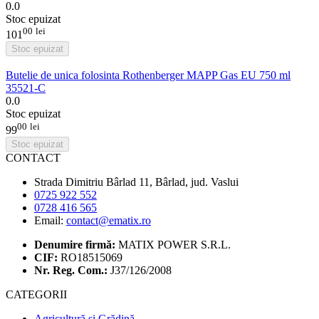
0.0
Stoc epuizat
00
lei
101
Stoc epuizat
Butelie de unica folosinta Rothenberger MAPP Gas EU 750 ml
35521-C
0.0
Stoc epuizat
00
lei
99
Stoc epuizat
CONTACT
Strada Dimitriu Bârlad 11, Bârlad, jud. Vaslui
0725 922 552
0728 416 565
Email:
contact@ematix.ro
Denumire firmă:
MATIX POWER S.R.L.
CIF:
RO18515069
Nr. Reg. Com.:
J37/126/2008
CATEGORII
Agricultură și Grădină