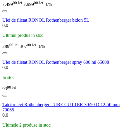
00
lei
00
lei
7.499
7.999
-6%
Ulei de filetat RONOL Rothenberger bidon 5L
0.0
Ultimul produs in stoc
00
lei
00
lei
289
307
-6%
Ulei de filetat RONOL Rothenberger spray 600 ml 65008
0.0
In stoc
90
lei
93
Taietor tevi Rothenberger TUBE CUTTER 30/50 D 12-50 mm
70065
0.0
Ultimele 2 produse in stoc