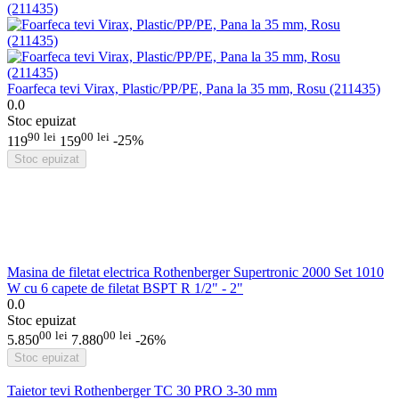
Foarfeca tevi Virax, Plastic/PP/PE, Pana la 35 mm, Rosu (211435)
0.0
Stoc epuizat
90
lei
00
lei
119
159
-25%
Stoc epuizat
Masina de filetat electrica Rothenberger Supertronic 2000 Set 1010
W cu 6 capete de filetat BSPT R 1/2" - 2"
0.0
Stoc epuizat
00
lei
00
lei
5.850
7.880
-26%
Stoc epuizat
Taietor tevi Rothenberger TC 30 PRO 3-30 mm