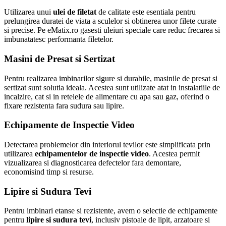
Utilizarea unui
ulei de filetat
de calitate este esentiala pentru
prelungirea duratei de viata a sculelor si obtinerea unor filete curate
si precise. Pe eMatix.ro gasesti uleiuri speciale care reduc frecarea si
imbunatatesc performanta filetelor.
Masini de Presat si Sertizat
Pentru realizarea imbinarilor sigure si durabile, masinile de presat si
sertizat sunt solutia ideala. Acestea sunt utilizate atat in instalatiile de
incalzire, cat si in retelele de alimentare cu apa sau gaz, oferind o
fixare rezistenta fara sudura sau lipire.
Echipamente de Inspectie Video
Detectarea problemelor din interiorul tevilor este simplificata prin
utilizarea
echipamentelor de inspectie video
. Acestea permit
vizualizarea si diagnosticarea defectelor fara demontare,
economisind timp si resurse.
Lipire si Sudura Tevi
Pentru imbinari etanse si rezistente, avem o selectie de echipamente
pentru
lipire si sudura tevi
, inclusiv pistoale de lipit, arzatoare si