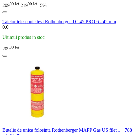
00
lei
00
lei
209
219
-5%
Taietor telescopic tevi Rothenberger TC 45 PRO 6 - 42 mm
0.0
Ultimul produs in stoc
00
lei
209
Butelie de unica folosinta Rothenberger MAPP Gas US filet 1 " 788