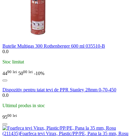
Butelie Multigas 300 Rothenberger 600 ml 035510-B
0.0
Stoc limitat
90
lei
00
lei
44
50
-10%
Dispozitiv pentru taiat tevi de PPR Stanley 28mm 0-70-450
0.0
Ultimul produs in stoc
00
lei
95