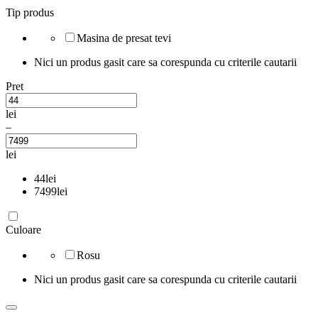
Tip produs
Masina de presat tevi
Nici un produs gasit care sa corespunda cu criterile cautarii
Pret
lei
–
lei
44
lei
7499
lei
Culoare
Rosu
Nici un produs gasit care sa corespunda cu criterile cautarii