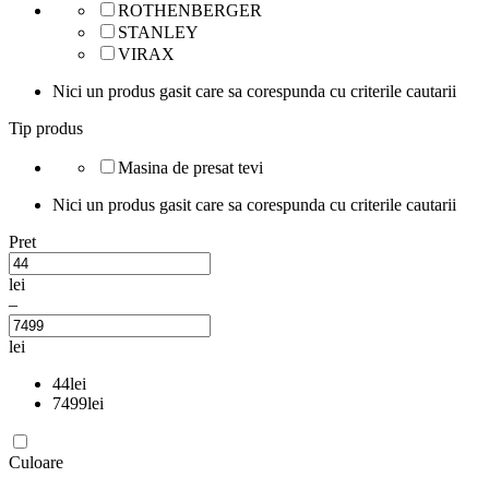
ROTHENBERGER
STANLEY
VIRAX
Nici un produs gasit care sa corespunda cu criterile cautarii
Tip produs
Masina de presat tevi
Nici un produs gasit care sa corespunda cu criterile cautarii
Pret
lei
–
lei
44
lei
7499
lei
Culoare