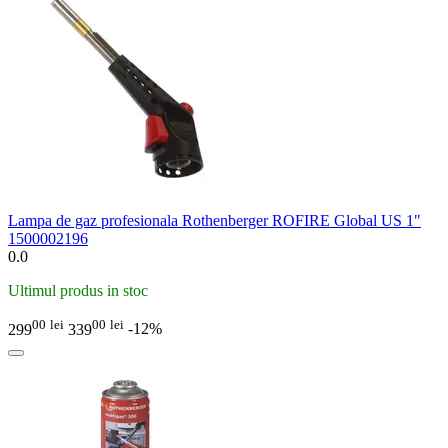
Lampa de gaz profesionala Rothenberger ROFIRE Global US 1"
1500002196
0.0
Ultimul produs in stoc
00
lei
00
lei
299
339
-12%