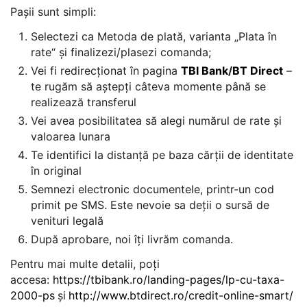
Pașii sunt simpli:
Selectezi ca Metoda de plată, varianta „Plata în
rate“ și finalizezi/plasezi comanda;
Vei fi redirecționat în pagina
TBI Bank
/
BT Direct
–
te rugăm să aștepți câteva momente până se
realizează transferul
Vei avea posibilitatea să alegi numărul de rate și
valoarea lunara
Te identifici la distanță pe baza cărții de identitate
în original
Semnezi electronic documentele, printr-un cod
primit pe SMS. Este nevoie sa deții o sursă de
venituri legală
După aprobare, noi îți livrăm comanda.
Pentru mai multe detalii, poți
accesa:
https://tbibank.ro/landing-pages/lp-cu-taxa-
2000-ps
și
http://www.btdirect.ro/credit-online-smart/