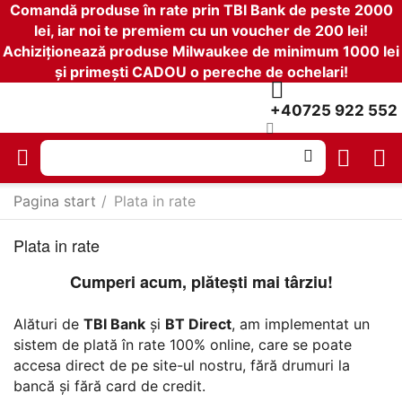
Comandă produse în rate prin TBI Bank de peste 2000
lei, iar noi te premiem cu un voucher de 200 lei!
Achiziționează produse Milwaukee de minimum 1000 lei
și primești CADOU o pereche de ochelari!
+40725 922 552
Pagina start
/
Plata in rate
Plata in rate
Cumperi acum, plătești mai târziu!
Alături de
TBI Bank
și
BT Direct
, am implementat un
sistem de plată în rate 100% online, care se poate
accesa direct de pe site-ul nostru, fără drumuri la
bancă și fără card de credit.