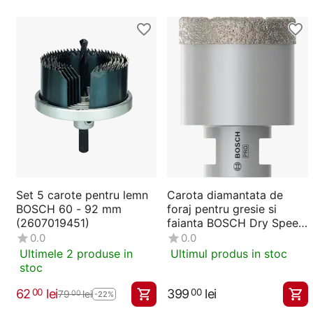
Set 5 carote pentru lemn
Carota diamantata de
BOSCH 60 - 92 mm
foraj pentru gresie si
(2607019451)
faianta BOSCH Dry Speed
51 mm (2608587125)
0.0
0.0
Ultimele 2 produse in
Ultimul produs in stoc
stoc
62
lei
399
lei
00
00
79
lei
00
-22%