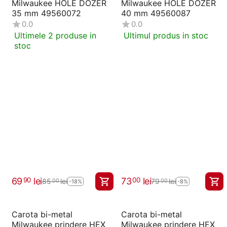
Milwaukee HOLE DOZER
Milwaukee HOLE DOZER
35 mm 49560072
40 mm 49560087
0.0
0.0
Ultimele 2 produse in
Ultimul produs in stoc
stoc
69
lei
73
lei
90
00
85
lei
79
lei
00
00
-18%
-8%
Carota bi-metal
Carota bi-metal
Milwaukee prindere HEX
Milwaukee prindere HEX