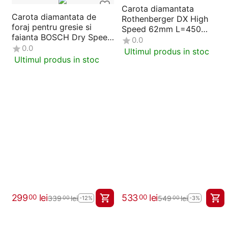
Carota diamantata
Carota diamantata de
Rothenberger DX High
foraj pentru gresie si
Speed 62mm L=450
faianta BOSCH Dry Speed
FF44060
0.0
20 mm (2608587115)
0.0
Ultimul produs in stoc
Ultimul produs in stoc
299
lei
533
lei
00
00
339
lei
549
lei
00
00
-12%
-3%