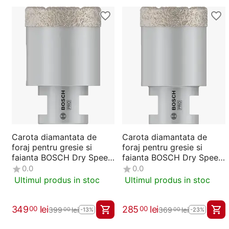
Carota diamantata de
Carota diamantata de
foraj pentru gresie si
foraj pentru gresie si
faianta BOSCH Dry Speed
faianta BOSCH Dry Speed
45 mm (2608587124)
40 mm (2608587123)
0.0
0.0
Ultimul produs in stoc
Ultimul produs in stoc
349
lei
285
lei
00
00
399
lei
369
lei
00
00
-13%
-23%