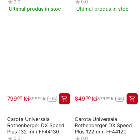
0.0
0.0
Ultimul produs in stoc
Ultimul produs in stoc
799
lei
849
lei
00
00
899
lei
879
lei
00
00
-11%
-3%
Carota Universala
Carota Universala
Rothenberger DX Speed
Rothenberger DX Speed
Plus 132 mm FF44130
Plus 122 mm FF44120
0.0
0.0