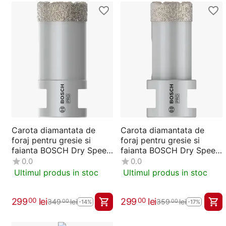
Carota diamantata de
Carota diamantata de
foraj pentru gresie si
foraj pentru gresie si
faianta BOSCH Dry Speed
faianta BOSCH Dry Speed
30 mm (2608587119)
25 mm (2608587117)
0.0
0.0
Ultimul produs in stoc
Ultimul produs in stoc
299
lei
299
lei
00
00
349
lei
359
lei
00
00
-14%
-17%