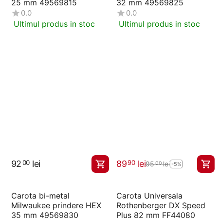
25 mm 49569815
32 mm 49569825
0.0
0.0
Ultimul produs in stoc
Ultimul produs in stoc
92
lei
89
lei
00
90
95
lei
00
-5%
Carota bi-metal
Carota Universala
Milwaukee prindere HEX
Rothenberger DX Speed
35 mm 49569830
Plus 82 mm FF44080