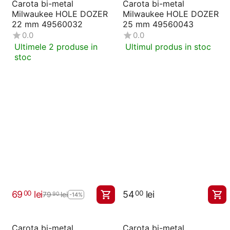
Carota bi-metal
Carota bi-metal
Milwaukee HOLE DOZER
Milwaukee HOLE DOZER
22 mm 49560032
25 mm 49560043
0.0
0.0
Ultimele 2 produse in
Ultimul produs in stoc
stoc
69
lei
54
lei
00
00
79
lei
90
-14%
Carota bi-metal
Carota bi-metal