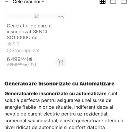
Cele mai noi
Generator de curent
insonorizat SENCI
SC10000Q cu
automatizare ATS, Putere
0.0
maxima 8 kW, 230V, AVR
Stoc epuizat
(SC1009324)
6.499
lei
00
7.299
lei
00
-11%
Generatoare Insonorizate cu Automatizare
Generatoarele insonorizate cu automatizare
sunt
solutia perfecta pentru asigurarea unei surse de
energie fiabile in orice situatie. Indiferent daca ai
nevoie de curent electric pentru uz rezidential,
comercial sau industrial, aceste generatoare ofera un
nivel ridicat de autonomie si confort datorita