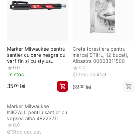
Marker Milwaukee pentru
Creta forestiera pentru
santier culoare neagra cu
marcaj STIHL, 12 bucati,
varf fin si cu stylus
Albastra 00008811500
48223101
0.0
0.0
In stoc
Stoc epuizat
35
lei
00
69
lei
00
Marker Milwaukee
INKZALL pentru santier cu
vopsea alba 48223711
0.0
Stoc epuizat