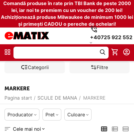
Comandă produse în rate prin TBI Bank de peste 2000
lei, iar noi te premiem cu un voucher de 200 lei!
Achiziționează produse Milwaukee de minimum 1000 lei
și primești CADOU o pereche de ochelari!
+40725 922 552
Categorii
Filtre
MARKERE
Pagina start
/
SCULE DE MANA
/
MARKERE
Producator
Pret
Culoare
Cele mai noi