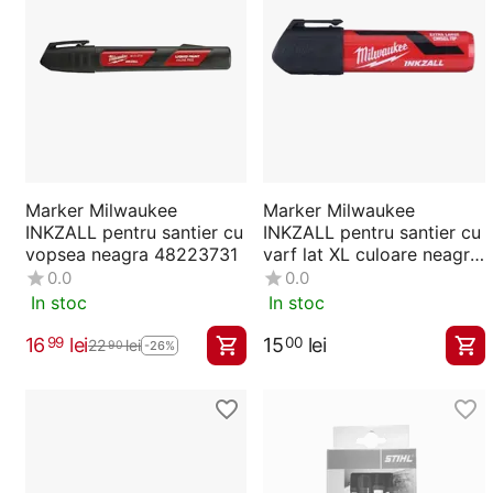
Marker Milwaukee
Marker Milwaukee
INKZALL pentru santier cu
INKZALL pentru santier cu
vopsea neagra 48223731
varf lat XL culoare neagra
varf 14.5 mm 4932471558
0.0
0.0
In stoc
In stoc
16
lei
15
lei
99
00
22
lei
90
-26%