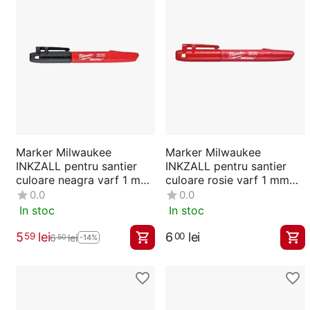
Marker Milwaukee
Marker Milwaukee
INKZALL pentru santier
INKZALL pentru santier
culoare neagra varf 1 mm
culoare rosie varf 1 mm
48223100
48223170
0.0
0.0
In stoc
In stoc
5
lei
6
lei
59
00
6
lei
50
-14%