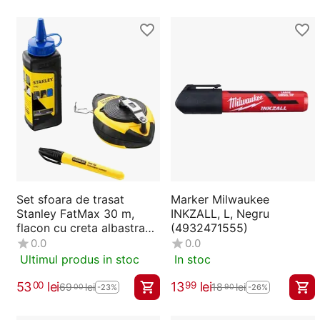
Set sfoara de trasat
Marker Milwaukee
Stanley FatMax 30 m,
INKZALL, L, Negru
flacon cu creta albastra
(4932471555)
115 g si marker negru (0-
0.0
0.0
47-681)
Ultimul produs in stoc
In stoc
53
lei
13
lei
00
99
69
lei
18
lei
00
90
-23%
-26%