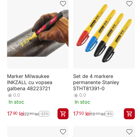
Marker Milwaukee
Set de 4 markere
INKZALL cu vopsea
permanente Stanley
galbena 48223721
STHT81391-0
0.0
0.0
In stoc
In stoc
17
lei
17
lei
90
50
22
lei
19
lei
90
00
-22%
-8%