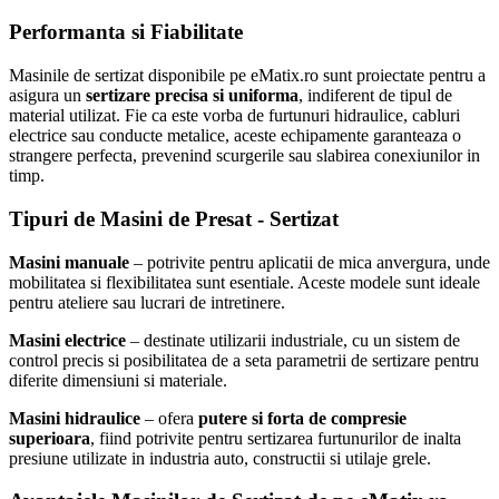
Performanta si Fiabilitate
Masinile de sertizat disponibile pe eMatix.ro sunt proiectate pentru a
asigura un
sertizare precisa si uniforma
, indiferent de tipul de
material utilizat. Fie ca este vorba de furtunuri hidraulice, cabluri
electrice sau conducte metalice, aceste echipamente garanteaza o
strangere perfecta, prevenind scurgerile sau slabirea conexiunilor in
timp.
Tipuri de Masini de Presat - Sertizat
Masini manuale
– potrivite pentru aplicatii de mica anvergura, unde
mobilitatea si flexibilitatea sunt esentiale. Aceste modele sunt ideale
pentru ateliere sau lucrari de intretinere.
Masini electrice
– destinate utilizarii industriale, cu un sistem de
control precis si posibilitatea de a seta parametrii de sertizare pentru
diferite dimensiuni si materiale.
Masini hidraulice
– ofera
putere si forta de compresie
superioara
, fiind potrivite pentru sertizarea furtunurilor de inalta
presiune utilizate in industria auto, constructii si utilaje grele.