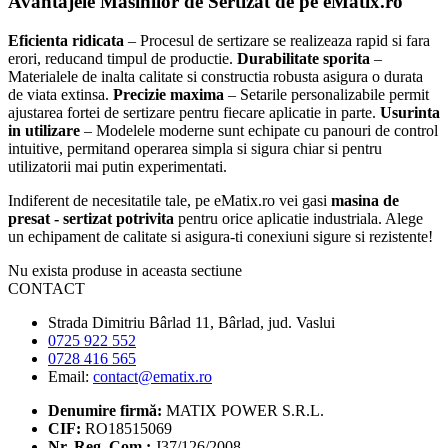
Avantajele Masinilor de Sertizat de pe eMatix.ro
Eficienta ridicata
– Procesul de sertizare se realizeaza rapid si fara
erori, reducand timpul de productie.
Durabilitate sporita
–
Materialele de inalta calitate si constructia robusta asigura o durata
de viata extinsa.
Precizie maxima
– Setarile personalizabile permit
ajustarea fortei de sertizare pentru fiecare aplicatie in parte.
Usurinta
in utilizare
– Modelele moderne sunt echipate cu panouri de control
intuitive, permitand operarea simpla si sigura chiar si pentru
utilizatorii mai putin experimentati.
Indiferent de necesitatile tale, pe eMatix.ro vei gasi
masina de
presat - sertizat potrivita
pentru orice aplicatie industriala. Alege
un echipament de calitate si asigura-ti conexiuni sigure si rezistente!
Nu exista produse in aceasta sectiune
CONTACT
Strada Dimitriu Bârlad 11, Bârlad, jud. Vaslui
0725 922 552
0728 416 565
Email:
contact@ematix.ro
Denumire firmă:
MATIX POWER S.R.L.
CIF:
RO18515069
Nr. Reg. Com.:
J37/126/2008