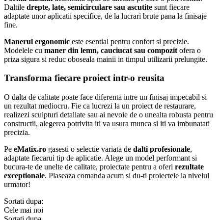
Daltile
drepte, late, semicirculare sau ascutite
sunt fiecare
adaptate unor aplicatii specifice, de la lucrari brute pana la finisaje
fine.
Manerul ergonomic
este esential pentru confort si precizie.
Modelele cu
maner din lemn, cauciucat sau compozit
ofera o
priza sigura si reduc oboseala mainii in timpul utilizarii prelungite.
Transforma fiecare proiect intr-o reusita
O dalta de calitate poate face diferenta intre un finisaj impecabil si
un rezultat mediocru. Fie ca lucrezi la un proiect de restaurare,
realizezi sculpturi detaliate sau ai nevoie de o unealta robusta pentru
constructii, alegerea potrivita iti va usura munca si iti va imbunatati
precizia.
Pe
eMatix.ro
gasesti o selectie variata de
dalti profesionale
,
adaptate fiecarui tip de aplicatie. Alege un model performant si
bucura-te de unelte de calitate, proiectate pentru a oferi
rezultate
exceptionale
. Plaseaza comanda acum si du-ti proiectele la nivelul
urmator!
Sortati dupa:
Cele mai noi
Sortati dupa