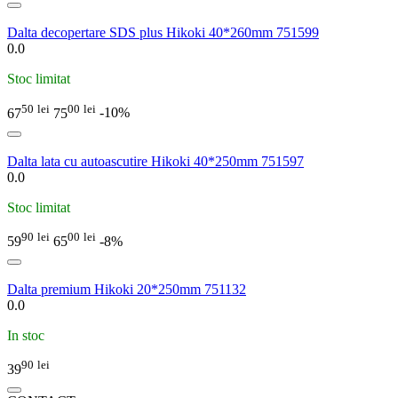
Dalta decopertare SDS plus Hikoki 40*260mm 751599
0.0
Stoc limitat
50
lei
00
lei
67
75
-10%
Dalta lata cu autoascutire Hikoki 40*250mm 751597
0.0
Stoc limitat
90
lei
00
lei
59
65
-8%
Dalta premium Hikoki 20*250mm 751132
0.0
In stoc
90
lei
39