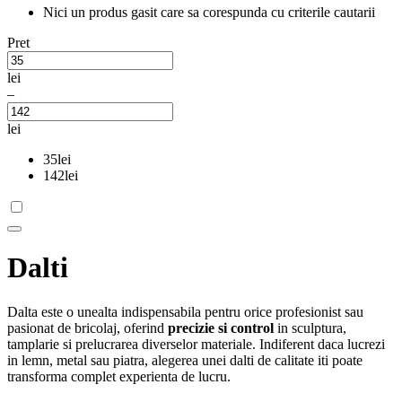
Nici un produs gasit care sa corespunda cu criterile cautarii
Pret
lei
–
lei
35
lei
142
lei
Dalti
Dalta este o unealta indispensabila pentru orice profesionist sau
pasionat de bricolaj, oferind
precizie si control
in sculptura,
tamplarie si prelucrarea diverselor materiale. Indiferent daca lucrezi
in lemn, metal sau piatra, alegerea unei dalti de calitate iti poate
transforma complet experienta de lucru.