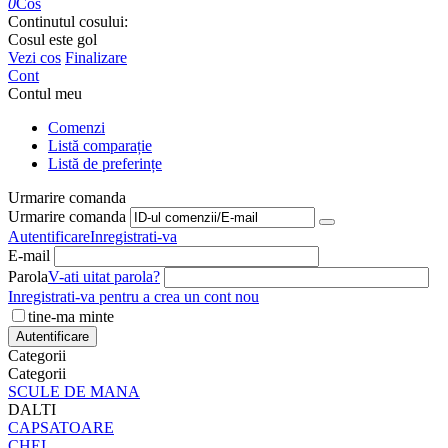
0
Cos
Continutul cosului:
Cosul este gol
Vezi cos
Finalizare
Cont
Contul meu
Comenzi
Listă comparație
Listă de preferințe
Urmarire comanda
Urmarire comanda
Autentificare
Inregistrati-va
E-mail
Parola
V-ati uitat parola?
Inregistrati-va pentru a crea un cont nou
tine-ma minte
Autentificare
Categorii
Categorii
SCULE DE MANA
DALTI
CAPSATOARE
CHEI