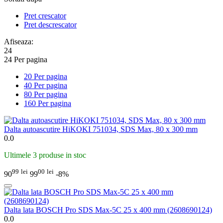
Pret crescator
Pret descrescator
Afiseaza:
24
24 Per pagina
20 Per pagina
40 Per pagina
80 Per pagina
160 Per pagina
Dalta autoascutire HiKOKI 751034, SDS Max, 80 x 300 mm
0.0
Ultimele 3 produse in stoc
99
lei
00
lei
90
99
-8%
Dalta lata BOSCH Pro SDS Max-5C 25 x 400 mm (2608690124)
0.0