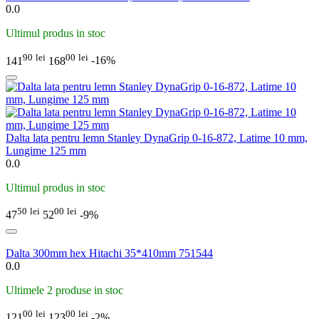
0.0
Ultimul produs in stoc
90
lei
00
lei
141
168
-16%
Dalta lata pentru lemn Stanley DynaGrip 0-16-872, Latime 10 mm,
Lungime 125 mm
0.0
Ultimul produs in stoc
50
lei
00
lei
47
52
-9%
Dalta 300mm hex Hitachi 35*410mm 751544
0.0
Ultimele 2 produse in stoc
00
lei
00
lei
121
123
-2%