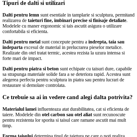
Tipuri de dalti si utilizari
Dalti pentru lemn
sunt esentiale in tamplarie si sculptura, permitand
realizarea de
taieturi fine, imbinari precise si finisaje detaliate
.
Modelele cu maner ergonomic si tais ascutit asigura o utilizare
confortabila si eficienta.
Dalti pentru metal
sunt concepute pentru a
indrepta, taia sau
indeparta
excesul de material in prelucrarea pieselor metalice.
Realizate din otel tratat termic, acestea rezista la uzura intensa si
forte mari de impact.
Dalti pentru piatra si beton
sunt echipate cu taisuri dure, capabile
sa strapunga materiale solide fara a se deteriora rapid. Acestea sunt
alegerea perfecta pentru sculptura in piatra sau pentru lucrari de
restaurare si demolare controlata.
Ce trebuie sa ai in vedere cand alegi dalta potrivita?
Materialul lamei
influenteaza atat durabilitatea, cat si eficienta de
taiere. Modelele din
otel carbon sau otel aliat
sunt recunoscute
pentru rezistenta lor sporita si taisul care ramane ascutit mai mult
timp.
Forma taisului
determina tipul de taietura pe care o poti realiza.