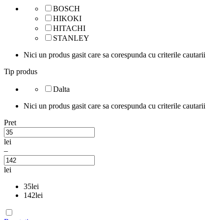
BOSCH
HIKOKI
HITACHI
STANLEY
Nici un produs gasit care sa corespunda cu criterile cautarii
Tip produs
Dalta
Nici un produs gasit care sa corespunda cu criterile cautarii
Pret
lei
–
lei
35
lei
142
lei