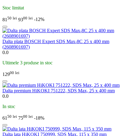
Stoc limitat
50
lei
00
lei
81
93
-12%
Dalta plata BOSCH Expert SDS Max-8C 25 x 400 mm
(2608901697)
0.0
Ultimele 3 produse in stoc
00
lei
129
Dalta premium HiKOKI 751222, SDS Max, 25 x 400 mm
0.0
In stoc
50
lei
00
lei
61
75
-18%
Dalta lata HiKOKI 750999, SDS Max, 115 x 350 mm