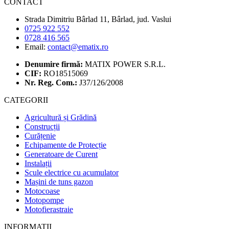
CONTACT
Strada Dimitriu Bârlad 11, Bârlad, jud. Vaslui
0725 922 552
0728 416 565
Email:
contact@ematix.ro
Denumire firmă:
MATIX POWER S.R.L.
CIF:
RO18515069
Nr. Reg. Com.:
J37/126/2008
CATEGORII
Agricultură și Grădină
Construcții
Curățenie
Echipamente de Protecție
Generatoare de Curent
Instalații
Scule electrice cu acumulator
Mașini de tuns gazon
Motocoase
Motopompe
Motofierastraie
INFORMATII