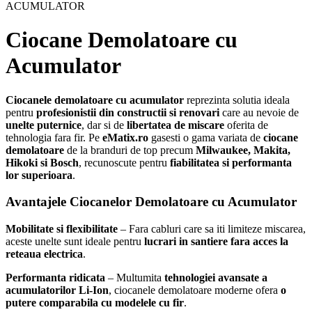
ACUMULATOR
Ciocane Demolatoare cu
Acumulator
Ciocanele demolatoare cu acumulator
reprezinta solutia ideala
pentru
profesionistii din constructii si renovari
care au nevoie de
unelte puternice
, dar si de
libertatea de miscare
oferita de
tehnologia fara fir. Pe
eMatix.ro
gasesti o gama variata de
ciocane
demolatoare
de la branduri de top precum
Milwaukee, Makita,
Hikoki si Bosch
, recunoscute pentru
fiabilitatea si performanta
lor superioara
.
Avantajele Ciocanelor Demolatoare cu Acumulator
Mobilitate si flexibilitate
– Fara cabluri care sa iti limiteze miscarea,
aceste unelte sunt ideale pentru
lucrari in santiere fara acces la
reteaua electrica
.
Performanta ridicata
– Multumita
tehnologiei avansate a
acumulatorilor Li-Ion
, ciocanele demolatoare moderne ofera
o
putere comparabila cu modelele cu fir
.