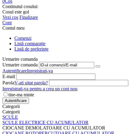
0
Cos
Continutul cosului:
Cosul este gol
Vezi cos
Finalizare
Cont
Contul meu
Comenzi
Listă comparație
Listă de preferințe
Urmarire comanda
Urmarire comanda
Autentificare
Inregistrati-va
E-mail
Parola
V-ati uitat parola?
Inregistrati-va pentru a crea un cont nou
tine-ma minte
Autentificare
Categorii
Categorii
SCULE
SCULE ELECTRICE CU ACUMULATOR
CIOCANE DEMOLATOARE CU ACUMULATOR
CIOCANE ROTOPERCUTOARE CU ACUMULATOR