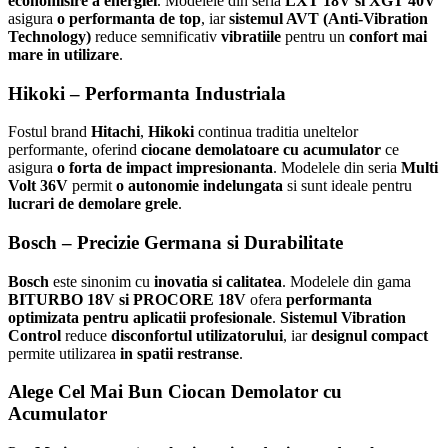
economisire a energiei
. Modelele din seria
LXT 18V si XGT 40V
asigura
o performanta de top
, iar
sistemul AVT (Anti-Vibration
Technology)
reduce semnificativ
vibratiile
pentru un
confort mai
mare in utilizare
.
Hikoki – Performanta Industriala
Fostul brand
Hitachi
,
Hikoki
continua traditia uneltelor
performante, oferind
ciocane demolatoare cu acumulator
ce
asigura
o forta de impact impresionanta
. Modelele din seria
Multi
Volt 36V
permit
o autonomie indelungata
si sunt ideale pentru
lucrari de demolare grele
.
Bosch – Precizie Germana si Durabilitate
Bosch
este sinonim cu
inovatia si calitatea
. Modelele din gama
BITURBO 18V si PROCORE 18V
ofera
performanta
optimizata pentru aplicatii profesionale
.
Sistemul Vibration
Control
reduce
disconfortul utilizatorului
, iar
designul compact
permite utilizarea
in spatii restranse
.
Alege Cel Mai Bun Ciocan Demolator cu
Acumulator