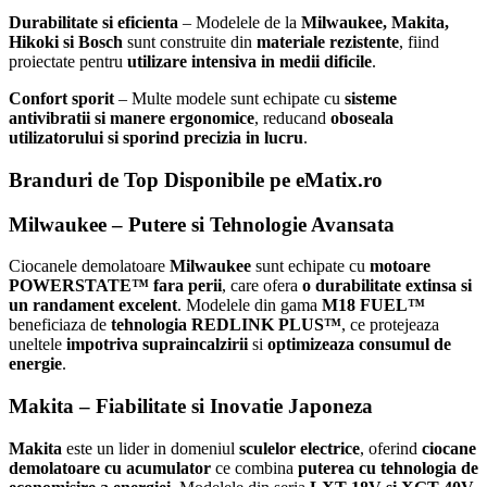
Durabilitate si eficienta
– Modelele de la
Milwaukee, Makita,
Hikoki si Bosch
sunt construite din
materiale rezistente
, fiind
proiectate pentru
utilizare intensiva in medii dificile
.
Confort sporit
– Multe modele sunt echipate cu
sisteme
antivibratii si manere ergonomice
, reducand
oboseala
utilizatorului si sporind precizia in lucru
.
Branduri de Top Disponibile pe eMatix.ro
Milwaukee – Putere si Tehnologie Avansata
Ciocanele demolatoare
Milwaukee
sunt echipate cu
motoare
POWERSTATE™ fara perii
, care ofera
o durabilitate extinsa si
un randament excelent
. Modelele din gama
M18 FUEL™
beneficiaza de
tehnologia REDLINK PLUS™
, ce protejeaza
uneltele
impotriva supraincalzirii
si
optimizeaza consumul de
energie
.
Makita – Fiabilitate si Inovatie Japoneza
Makita
este un lider in domeniul
sculelor electrice
, oferind
ciocane
demolatoare cu acumulator
ce combina
puterea cu tehnologia de