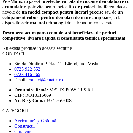
Pe
eMatix.ro
gasesti
o selectie variata de ciocane demolatoare cu
acumulator
, potrivite pentru
orice tip de proiect
. Indiferent daca ai
nevoie de
un model compact pentru lucrari precise
sau de
un
echipament robust pentru demolari de mare amploare
, ai la
dispozitie
cele mai noi tehnologii
de la branduri consacrate.
Descopera acum gama completa si beneficiaza de preturi
competitive, livrare rapida si consultanta tehnica specializata!
Nu exista produse in aceasta sectiune
CONTACT
Strada Dimitriu Bârlad 11, Bârlad, jud. Vaslui
0725 922 552
0728 416 565
Email:
contact@ematix.ro
Denumire firmă:
MATIX POWER S.R.L.
CIF:
RO18515069
Nr. Reg. Com.:
J37/126/2008
CATEGORII
Agricultură și Grădină
Construcții
Curățenie