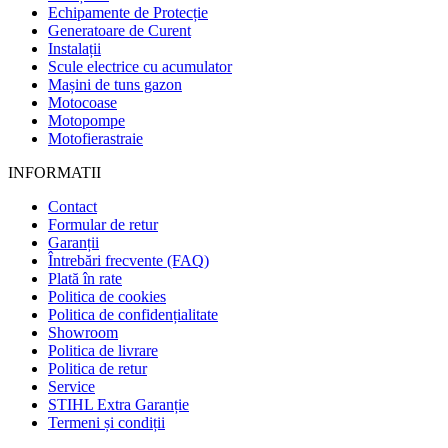
Echipamente de Protecție
Generatoare de Curent
Instalații
Scule electrice cu acumulator
Mașini de tuns gazon
Motocoase
Motopompe
Motofierastraie
INFORMATII
Contact
Formular de retur
Garanții
Întrebări frecvente (FAQ)
Plată în rate
Politica de cookies
Politica de confidențialitate
Showroom
Politica de livrare
Politica de retur
Service
STIHL Extra Garanție
Termeni și condiții