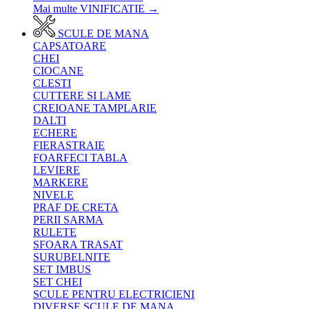
Mai multe VINIFICATIE
→
SCULE DE MANA
CAPSATOARE
CHEI
CIOCANE
CLESTI
CUTTERE SI LAME
CREIOANE TAMPLARIE
DALTI
ECHERE
FIERASTRAIE
FOARFECI TABLA
LEVIERE
MARKERE
NIVELE
PRAF DE CRETA
PERII SARMA
RULETE
SFOARA TRASAT
SURUBELNITE
SET IMBUS
SET CHEI
SCULE PENTRU ELECTRICIENI
DIVERSE SCULE DE MANA