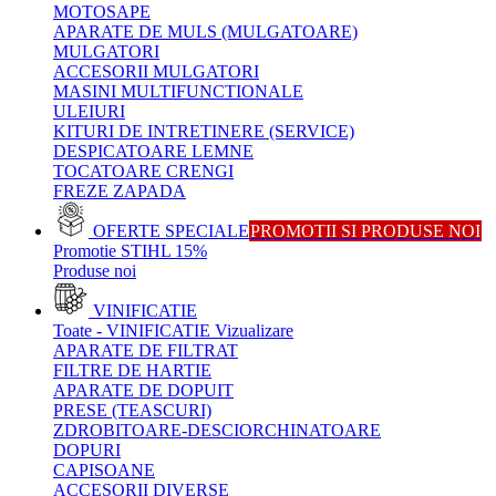
MOTOSAPE
APARATE DE MULS (MULGATOARE)
MULGATORI
ACCESORII MULGATORI
MASINI MULTIFUNCTIONALE
ULEIURI
KITURI DE INTRETINERE (SERVICE)
DESPICATOARE LEMNE
TOCATOARE CRENGI
FREZE ZAPADA
OFERTE SPECIALE
PROMOTII SI PRODUSE NOI
Promotie STIHL 15%
Produse noi
VINIFICATIE
Toate - VINIFICATIE
Vizualizare
APARATE DE FILTRAT
FILTRE DE HARTIE
APARATE DE DOPUIT
PRESE (TEASCURI)
ZDROBITOARE-DESCIORCHINATOARE
DOPURI
CAPISOANE
ACCESORII DIVERSE