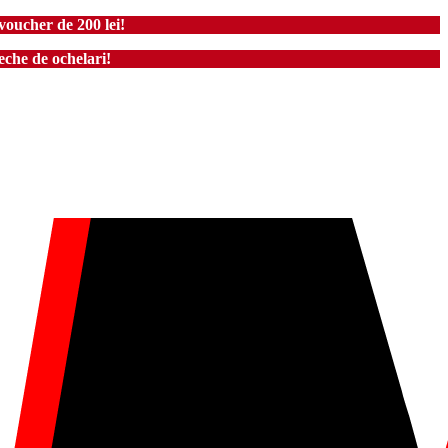
voucher de 200 lei!
che de ochelari!