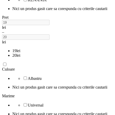
Nici un produs gasit care sa corespunda cu criterile cautarii
Pret
lei
–
lei
19
lei
20
lei
Culoare
Albastru
Nici un produs gasit care sa corespunda cu criterile cautarii
Marime
Universal
Nici un produs gasit care sa corespunda cu criterile cautarii