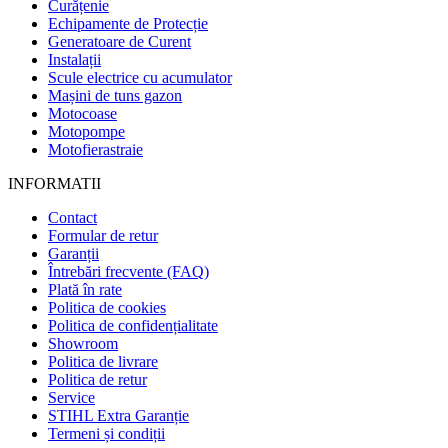
Curățenie
Echipamente de Protecție
Generatoare de Curent
Instalații
Scule electrice cu acumulator
Mașini de tuns gazon
Motocoase
Motopompe
Motofierastraie
INFORMATII
Contact
Formular de retur
Garanții
Întrebări frecvente (FAQ)
Plată în rate
Politica de cookies
Politica de confidențialitate
Showroom
Politica de livrare
Politica de retur
Service
STIHL Extra Garanție
Termeni și condiții