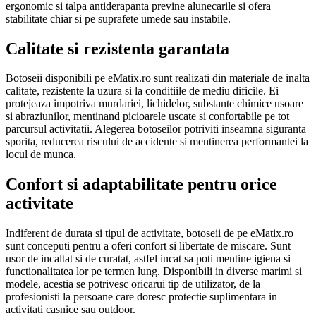
ergonomic si talpa antiderapanta previne alunecarile si ofera
stabilitate chiar si pe suprafete umede sau instabile.
Calitate si rezistenta garantata
Botoseii disponibili pe eMatix.ro sunt realizati din materiale de inalta
calitate, rezistente la uzura si la conditiile de mediu dificile. Ei
protejeaza impotriva murdariei, lichidelor, substante chimice usoare
si abraziunilor, mentinand picioarele uscate si confortabile pe tot
parcursul activitatii. Alegerea botoseilor potriviti inseamna siguranta
sporita, reducerea riscului de accidente si mentinerea performantei la
locul de munca.
Confort si adaptabilitate pentru orice
activitate
Indiferent de durata si tipul de activitate, botoseii de pe eMatix.ro
sunt conceputi pentru a oferi confort si libertate de miscare. Sunt
usor de incaltat si de curatat, astfel incat sa poti mentine igiena si
functionalitatea lor pe termen lung. Disponibili in diverse marimi si
modele, acestia se potrivesc oricarui tip de utilizator, de la
profesionisti la persoane care doresc protectie suplimentara in
activitati casnice sau outdoor.