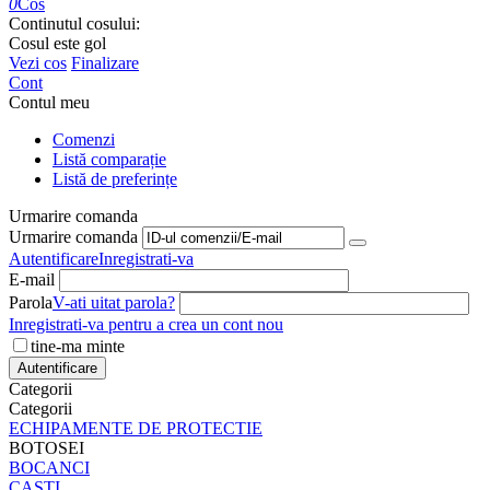
0
Cos
Continutul cosului:
Cosul este gol
Vezi cos
Finalizare
Cont
Contul meu
Comenzi
Listă comparație
Listă de preferințe
Urmarire comanda
Urmarire comanda
Autentificare
Inregistrati-va
E-mail
Parola
V-ati uitat parola?
Inregistrati-va pentru a crea un cont nou
tine-ma minte
Autentificare
Categorii
Categorii
ECHIPAMENTE DE PROTECTIE
BOTOSEI
BOCANCI
CASTI