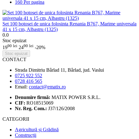
160 Per pagina
Set 100 botosei de unica folosinta Renania B767, Marime universala
41 x 15 cm, Albastru (1325)
0.0
Stoc epuizat
90
lei
90
lei
19
24
-20%
Stoc epuizat
CONTACT
Strada Dimitriu Bârlad 11, Bârlad, jud. Vaslui
0725 922 552
0728 416 565
Email:
contact@ematix.ro
Denumire firmă:
MATIX POWER S.R.L.
CIF:
RO18515069
Nr. Reg. Com.:
J37/126/2008
CATEGORII
Agricultură și Grădină
Construcții