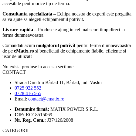
accesibile pentru orice tip de ferma.
Consultanta specializata
– Echipa noastra de experti este pregatita
sa va ajute sa alegeti echipamentul potrivit.
Livrare rapida
– Produsele ajung in cel mai scurt timp direct la
ferma dumneavoastra.
Comandati acum
mulgatorul potrivit
pentru ferma dumneavoastra
de pe
eMatix.ro
si beneficiati de echipamente fiabile, eficiente si
usor de utilizat!
Nu exista produse in aceasta sectiune
CONTACT
Strada Dimitriu Bârlad 11, Bârlad, jud. Vaslui
0725 922 552
0728 416 565
Email:
contact@ematix.ro
Denumire firmă:
MATIX POWER S.R.L.
CIF:
RO18515069
Nr. Reg. Com.:
J37/126/2008
CATEGORII