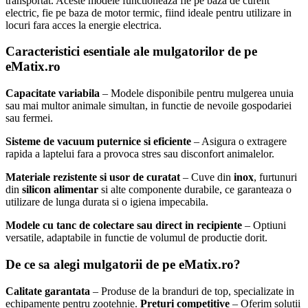
transportat. Aceste modele functioneaza fie pe baza de curent
electric, fie pe baza de motor termic, fiind ideale pentru utilizare in
locuri fara acces la energie electrica.
Caracteristici esentiale ale mulgatorilor de pe
eMatix.ro
Capacitate variabila
– Modele disponibile pentru mulgerea unuia
sau mai multor animale simultan, in functie de nevoile gospodariei
sau fermei.
Sisteme de vacuum puternice si eficiente
– Asigura o extragere
rapida a laptelui fara a provoca stres sau disconfort animalelor.
Materiale rezistente si usor de curatat
– Cuve din
inox
, furtunuri
din
silicon alimentar
si alte componente durabile, ce garanteaza o
utilizare de lunga durata si o igiena impecabila.
Modele cu tanc de colectare sau direct in recipiente
– Optiuni
versatile, adaptabile in functie de volumul de productie dorit.
De ce sa alegi mulgatorii de pe eMatix.ro?
Calitate garantata
– Produse de la branduri de top, specializate in
echipamente pentru zootehnie.
Preturi competitive
– Oferim solutii