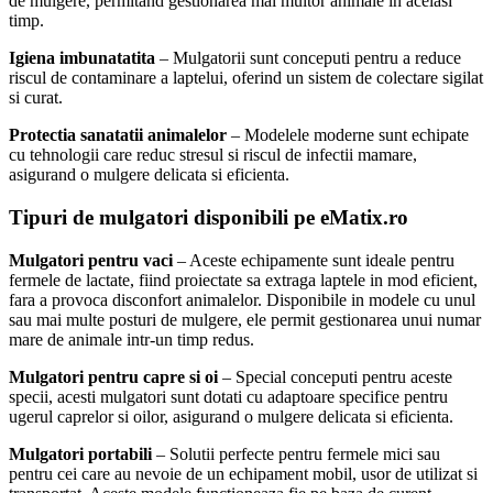
de mulgere, permitand gestionarea mai multor animale in acelasi
timp.
Igiena imbunatatita
– Mulgatorii sunt conceputi pentru a reduce
riscul de contaminare a laptelui, oferind un sistem de colectare sigilat
si curat.
Protectia sanatatii animalelor
– Modelele moderne sunt echipate
cu tehnologii care reduc stresul si riscul de infectii mamare,
asigurand o mulgere delicata si eficienta.
Tipuri de mulgatori disponibili pe eMatix.ro
Mulgatori pentru vaci
– Aceste echipamente sunt ideale pentru
fermele de lactate, fiind proiectate sa extraga laptele in mod eficient,
fara a provoca disconfort animalelor. Disponibile in modele cu unul
sau mai multe posturi de mulgere, ele permit gestionarea unui numar
mare de animale intr-un timp redus.
Mulgatori pentru capre si oi
– Special conceputi pentru aceste
specii, acesti mulgatori sunt dotati cu adaptoare specifice pentru
ugerul caprelor si oilor, asigurand o mulgere delicata si eficienta.
Mulgatori portabili
– Solutii perfecte pentru fermele mici sau
pentru cei care au nevoie de un echipament mobil, usor de utilizat si