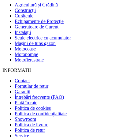
Agricultură și Grădină
Construcții
Curățenie
Echipamente de Protecție
Generatoare de Curent
Instalații
Scule electrice cu acumulator
Mașini de tuns gazon
Motocoase
Motopompe
Motofierastraie
INFORMATII
Contact
Formular de retur
Garanții
Întrebări frecvente (FAQ)
Plată în rate
Politica de cookies
Politica de confidențialitate
Showroom
Politica de livrare
Politica de retur
Service