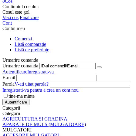
0
Cos
Continutul cosului:
Cosul este gol
Vezi cos
Finalizare
Cont
Contul meu
Comenzi
Listă comparație
Listă de preferințe
Urmarire comanda
Urmarire comanda
Autentificare
Inregistrati-va
E-mail
Parola
V-ati uitat parola?
Inregistrati-va pentru a crea un cont nou
tine-ma minte
Autentificare
Categorii
Categorii
AGRICULTURA SI GRADINA
APARATE DE MULS (MULGATOARE)
MULGATORI
ACCESORII MULGATORI