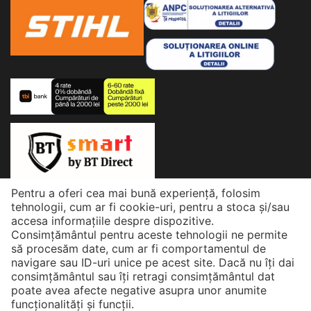
drum sau a unei fundatii, alegerea unui echipament
potrivit iti garanteaza rezultate durabile si de calitate.
Pe
eMatix.ro
gasesti modele performante, adaptate
atat pentru proiecte mici, cat si pentru utilizare
profesionala intensiva.
Ce trebuie sa stii despre placile compactoare?
Placa compactoare este o masina puternica,
conceputa pentru a nivela si compacta terenul prin
vibratii puternice. Acest proces asigura o baza solida
pentru asfalt, pavaje si alte structuri. Diferentele dintre
Pentru a oferi cea mai bună experiență, folosim
modele sunt date de tipul de motor, dimensiunea placii
© 2026 eMatix. Powered by Matix Power
tehnologii, cum ar fi cookie-uri, pentru a stoca și/sau
si forta de compactare. Alegerea corecta depinde de
accesa informațiile despre dispozitive.
tipul de material pe care trebuie sa il compactezi si de
Consimțământul pentru aceste tehnologii ne permite
dimensiunea suprafetei de lucru.
să procesăm date, cum ar fi comportamentul de
navigare sau ID-uri unice pe acest site. Dacă nu îți dai
Tipuri de placi compactoare
consimțământul sau îți retragi consimțământul dat
poate avea afecte negative asupra unor anumite
Placi compactoare unidirectionale
– Ideale pentru
funcționalități și funcții.