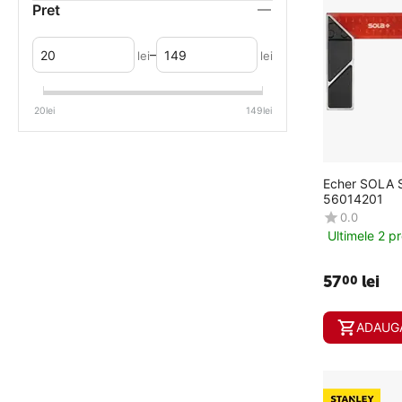
Pret
–
lei
lei
20
lei
149
lei
Echer SOLA
56014201
0.0
Ultimele 2 p
57
lei
00
ADAUGA