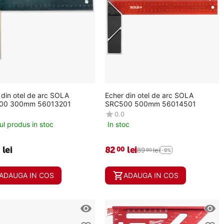
 din otel de arc SOLA
Echer din otel de arc SOLA
00 300mm 56013201
SRC500 500mm 56014501
0.0
ul produs in stoc
In stoc
lei
82
lei
0
00
89
lei
90
-9%
ADAUGA IN COS
ADAUGA IN COS