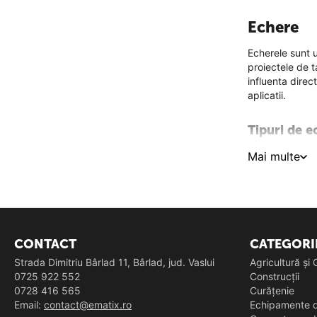
Echere
Echerele sunt u
proiectele de t
influenta direct
aplicatii.
Tipuri de e
Echere clasic
Mai multe
sau aluminiu
a
Echere combi
utile in proiec
Echere ajustab
necesara preci
CONTACT
CATEGORI
Strada Dimitriu Bârlad 11, Bârlad, jud. Vaslui
Agricultură și
Echere gradat
0725 922 552
Construcții
sau alte materi
0728 416 565
Curățenie
Email:
contact@ematix.ro
Echipamente d
Caracterist