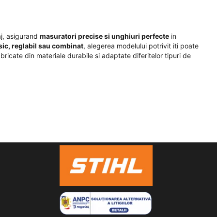
aj, asigurand
masuratori precise si unghiuri perfecte
in
sic, reglabil sau combinat
, alegerea modelului potrivit iti poate
ricate din materiale durabile si adaptate diferitelor tipuri de
d folosite in tamplarie si constructii. Modelele din
otel inoxidabil
 atat pentru
unghiuri drepte
, cat si pentru
unghiuri de 45°
, fiind
dele ofera un plus de adaptabilitate in proiecte unde este
le pentru masuratori detaliate si trasare precisa pe lemn, metal