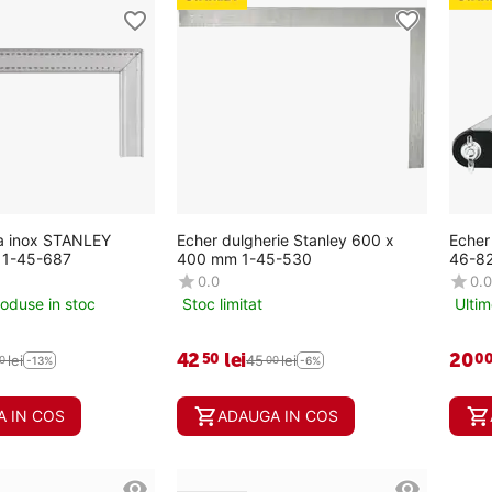
a inox STANLEY
Echer dulgherie Stanley 600 x
Echer
1-45-687
400 mm 1-45-530
46-8
0.0
0.0
roduse in stoc
Stoc limitat
Ultim
42
lei
20
50
0
lei
45
lei
0
00
-13%
-6%
 IN COS
ADAUGA IN COS