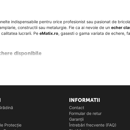
nelte indispensabile pentru orice profesionist sau pasionat de bricol
amplarie, constructii sau metalurgie. Fie ca ai nevoie de un
echer cla
 calitatea lucrarii. Pe
eMatix.ro
, gasesti o gama variata de echere, fab
chere disponibile
e
– Sunt ideale pentru trasarea si verificarea
unghiurilor de 90°
, fiin
sigura rezistenta si o durata de viata indelungata.
nat
– Multifunctionale si versatile, acestea permit masuratori precise
te complexe unde flexibilitatea este esentiala.
ile
– Perfecte pentru trasarea
unghiurilor personalizate
, aceste mo
zia absoluta.
I
INFORMATII
 Grădină
Contact
e
– Dotate cu
scari de masurare gravate
sau marcaje laser, sunt idea
Formular de retur
ale.
Garanții
e Protecție
Întrebări frecvente (FAQ)
ici esentiale pentru alegerea unui echer de calitate