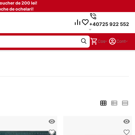
oucher de 200 lei!
che de ochelari!
+40725 922 552
Cos
Cont