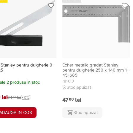
 Stanley pentru dulgherie 0-
Echer metalic gradat Stanley
25
pentru dulgherie 250 x 140 mm 1-
45-685
0.0
ele 2 produse in stoc
Stoc epuizat
lei
0
24
lei
00
-17%
47
lei
00
ADAUGA IN COS
Stoc epuizat