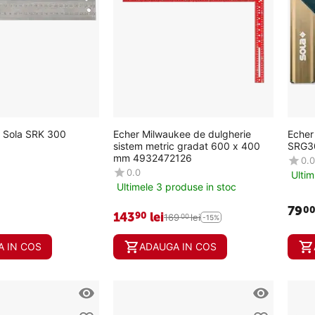
c Sola SRK 300
Echer Milwaukee de dulgherie
Echer
sistem metric gradat 600 x 400
SRG3
mm 4932472126
0.0
0.0
Ultim
Ultimele 3 produse in stoc
79
0
143
lei
90
169
lei
00
-15%
 IN COS
ADAUGA IN COS