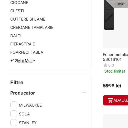
CIOCANE
CLESTI
CUTTERE SI LAME
CREIOANE TAMPLARIE
DALTI
FIERASTRAIE
FOARFECI TABLA
Echer metali
56016101
+12
Mai Mult
0.0
Stoc limitat
Filtre
59
lei
00
Producator
ADAUGA
MILWAUKEE
SOLA
STANLEY