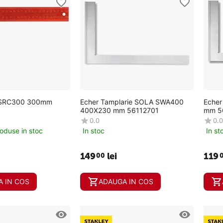
 SRC300 300mm
Echer Tamplarie SOLA SWA400
Echer cu ta
400X230 mm 56112701
mm 5
0.0
0.0
roduse in stoc
In stoc
In st
149
lei
119
00
 IN COS
ADAUGA IN COS