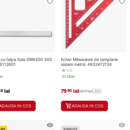
lpa Sola SWA300 300
Echer Milwaukee de tamplarie
6112601
sistem metric 4932472124
0.0
oc
In stoc
lei
79
lei
00
90
99
lei
90
-20%
ADAUGA IN COS
ADAUGA IN COS