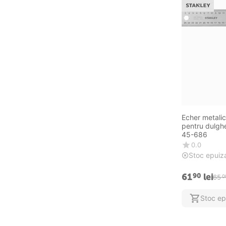
Echer metalic
pentru dulghe
45-686
0.0
Stoc epuiz
61
lei
90
65
0
Stoc ep