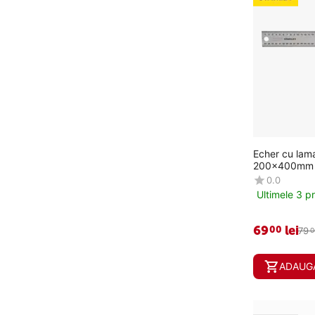
Echer cu lam
200x400mm 
0.0
Ultimele 3 p
69
lei
00
79
0
ADAUGA