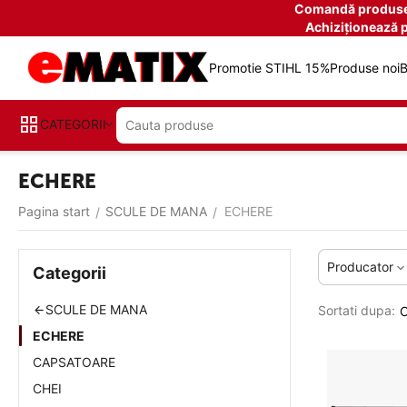
Comandă produse î
Achiziționează 
Promotie STIHL 15%
Produse noi
B
CATEGORII
ECHERE
Pagina start
SCULE DE MANA
ECHERE
/
/
Producator
Categorii
SCULE DE MANA
Sortati dupa:
C
ECHERE
CAPSATOARE
CHEI