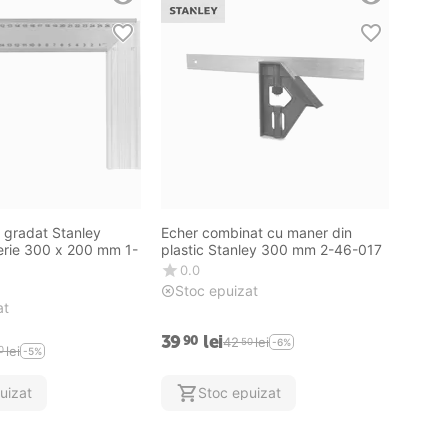
 gradat Stanley
Echer combinat cu maner din
rie 300 x 200 mm 1-
plastic Stanley 300 mm 2-46-017
0.0
Stoc epuizat
at
39
lei
90
42
lei
50
-6%
lei
0
-5%
uizat
Stoc epuizat