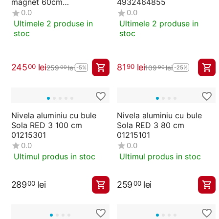
magnet 60cm
4932464855
4932459080
0.0
0.0
Ultimele 2 produse in
Ultimele 2 produse in
stoc
stoc
245
lei
81
lei
00
90
259
lei
109
lei
00
90
-5%
-25%
Nivela aluminiu cu bule
Nivela aluminiu cu bule
Sola RED 3 100 cm
Sola RED 3 80 cm
01215301
01215101
0.0
0.0
Ultimul produs in stoc
Ultimul produs in stoc
289
lei
259
lei
00
00