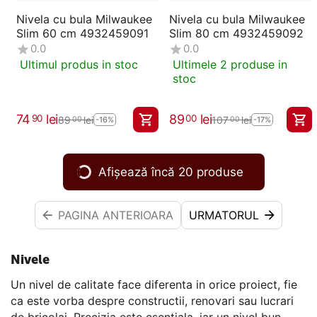
Nivela cu bula Milwaukee
Nivela cu bula Milwaukee
Slim 60 cm 4932459091
Slim 80 cm 4932459092
0.0
0.0
Ultimul produs in stoc
Ultimele 2 produse in
stoc
74
lei
89
lei
90
00
89
lei
107
lei
00
00
-16%
-17%
Afișează încă 20 produse
PAGINA ANTERIOARA
URMATORUL
Nivele
Un nivel de calitate face diferenta in orice proiect, fie
ca este vorba despre constructii, renovari sau lucrari