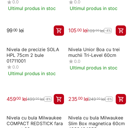
0.0
0.0
Ultimul produs in stoc
Ultimul produs in stoc
99
lei
105
lei
00
00
109
lei
00
-4%
Nivela de precizie SOLA
Nivela Unior Boa cu trei
HPL 75cm 2 bule
muchii Tri-Level 60cm
01711001
0.0
0.0
Ultimul produs in stoc
Ultimul produs in stoc
459
lei
235
lei
00
00
499
lei
249
lei
00
00
-8%
-6%
Nivela cu bula Milwaukee
Nivela cu bula Milwaukee
COMPACT REDSTICK fara
Slim Box magnetica 60cm