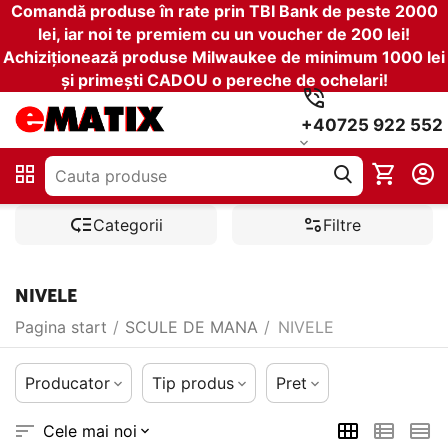
Comandă produse în rate prin TBI Bank de peste 2000
lei, iar noi te premiem cu un voucher de 200 lei!
Achiziționează produse Milwaukee de minimum 1000 lei
și primești CADOU o pereche de ochelari!
+40725 922 552
Categorii
Filtre
NIVELE
Pagina start
/
SCULE DE MANA
/
NIVELE
Producator
Tip produs
Pret
Cele mai noi