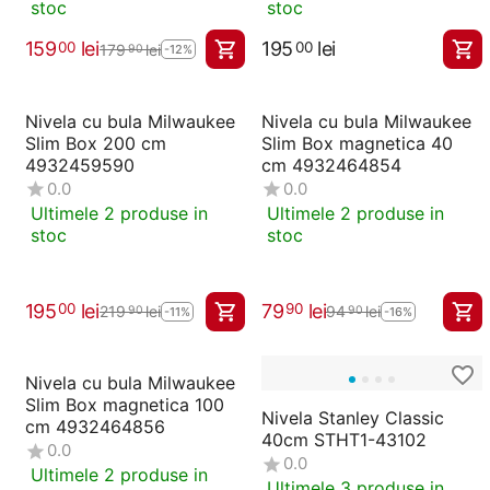
stoc
stoc
159
lei
195
lei
00
00
179
lei
90
-12%
Nivela cu bula Milwaukee
Nivela cu bula Milwaukee
Slim Box 200 cm
Slim Box magnetica 40
4932459590
cm 4932464854
0.0
0.0
Ultimele 2 produse in
Ultimele 2 produse in
stoc
stoc
195
lei
79
lei
00
90
219
lei
94
lei
90
90
-11%
-16%
Nivela cu bula Milwaukee
Slim Box magnetica 100
Nivela Stanley Classic
cm 4932464856
40cm STHT1-43102
0.0
0.0
Ultimele 2 produse in
Ultimele 3 produse in