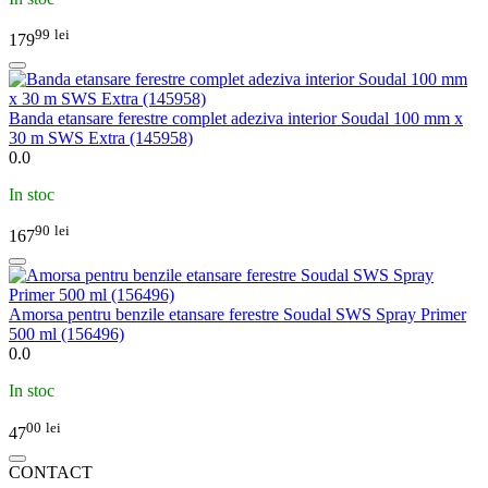
99
lei
179
Banda etansare ferestre complet adeziva interior Soudal 100 mm x
30 m SWS Extra (145958)
0.0
In stoc
90
lei
167
Amorsa pentru benzile etansare ferestre Soudal SWS Spray Primer
500 ml (156496)
0.0
In stoc
00
lei
47
CONTACT