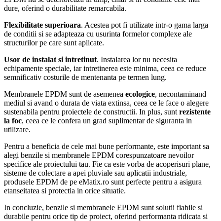
dure, oferind o durabilitate remarcabila.
Flexibilitate superioara
. Acestea pot fi utilizate intr-o gama larga
de conditii si se adapteaza cu usurinta formelor complexe ale
structurilor pe care sunt aplicate.
Usor de instalat si intretinut
. Instalarea lor nu necesita
echipamente speciale, iar intretinerea este minima, ceea ce reduce
semnificativ costurile de mentenanta pe termen lung.
Membranele EPDM sunt de asemenea
ecologice
, necontaminand
mediul si avand o durata de viata extinsa, ceea ce le face o alegere
sustenabila pentru proiectele de constructii. In plus, sunt
rezistente
la foc
, ceea ce le confera un grad suplimentar de siguranta in
utilizare.
Pentru a beneficia de cele mai bune performante, este important sa
alegi benzile si membranele EPDM corespunzatoare nevoilor
specifice ale proiectului tau. Fie ca este vorba de acoperisuri plane,
sisteme de colectare a apei pluviale sau aplicatii industriale,
produsele EPDM de pe eMatix.ro sunt perfecte pentru a asigura
etanseitatea si protectia in orice situatie.
In concluzie, benzile si membranele EPDM sunt solutii fiabile si
durabile pentru orice tip de proiect, oferind performanta ridicata si