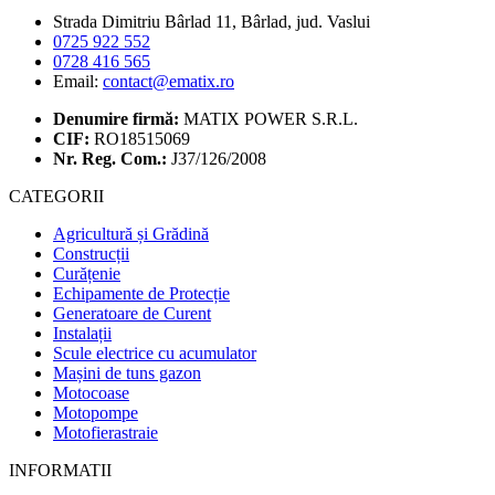
Strada Dimitriu Bârlad 11, Bârlad, jud. Vaslui
0725 922 552
0728 416 565
Email:
contact@ematix.ro
Denumire firmă:
MATIX POWER S.R.L.
CIF:
RO18515069
Nr. Reg. Com.:
J37/126/2008
CATEGORII
Agricultură și Grădină
Construcții
Curățenie
Echipamente de Protecție
Generatoare de Curent
Instalații
Scule electrice cu acumulator
Mașini de tuns gazon
Motocoase
Motopompe
Motofierastraie
INFORMATII