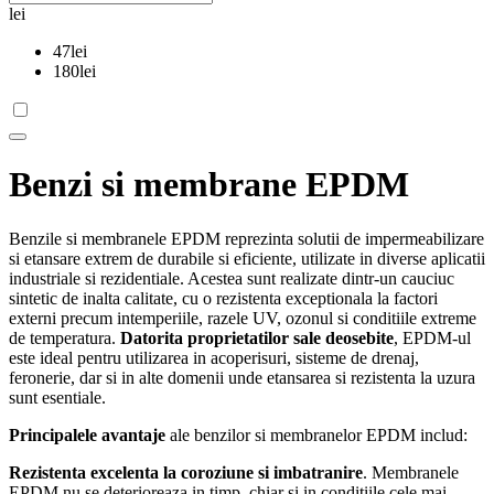
lei
47
lei
180
lei
Benzi si membrane EPDM
Benzile si membranele EPDM reprezinta solutii de impermeabilizare
si etansare extrem de durabile si eficiente, utilizate in diverse aplicatii
industriale si rezidentiale. Acestea sunt realizate dintr-un cauciuc
sintetic de inalta calitate, cu o rezistenta exceptionala la factori
externi precum intemperiile, razele UV, ozonul si conditiile extreme
de temperatura.
Datorita proprietatilor sale deosebite
, EPDM-ul
este ideal pentru utilizarea in acoperisuri, sisteme de drenaj,
feronerie, dar si in alte domenii unde etansarea si rezistenta la uzura
sunt esentiale.
Principalele avantaje
ale benzilor si membranelor EPDM includ:
Rezistenta excelenta la coroziune si imbatranire
. Membranele
EPDM nu se deterioreaza in timp, chiar si in conditiile cele mai