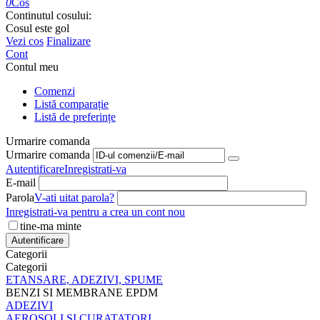
0
Cos
Continutul cosului:
Cosul este gol
Vezi cos
Finalizare
Cont
Contul meu
Comenzi
Listă comparație
Listă de preferințe
Urmarire comanda
Urmarire comanda
Autentificare
Inregistrati-va
E-mail
Parola
V-ati uitat parola?
Inregistrati-va pentru a crea un cont nou
tine-ma minte
Autentificare
Categorii
Categorii
ETANSARE, ADEZIVI, SPUME
BENZI SI MEMBRANE EPDM
ADEZIVI
AEROSOLI SI CURATATORI