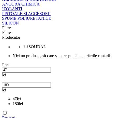
ANCORA CHIMICA
IZOLANTI
PISTOALE SI ACCESORII
SPUME POLIURETANICE
SILICON
Filtre
Filtre
Producator
SOUDAL
Nici un produs gasit care sa corespunda cu criterile cautarii
Pret
lei
–
lei
47
lei
180
lei
Resetati