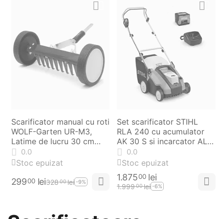
Scarificator manual cu roti
Set scarificator STIHL
WOLF-Garten UR-M3,
RLA 240 cu acumulator
Latime de lucru 30 cm
AK 30 S si incarcator AL
(71AAA036650)
101
0.0
0.0
Stoc epuizat
Stoc epuizat
1.875
lei
00
299
lei
00
328
lei
00
-9%
1.999
lei
00
-6%