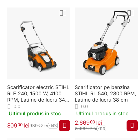
Scarificator electric STIHL
Scarificator pe benzina
RLE 240, 1500 W, 4100
STIHL RL 540, 2800 RPM,
RPM, Latime de lucru 34
Latime de lucru 38 cm
cm
0.0
0.0
Ultimul produs in stoc
Ultimul produs in stoc
2.669
lei
00
809
lei
00
939
lei
00
-14%
2.999
lei
00
-11%