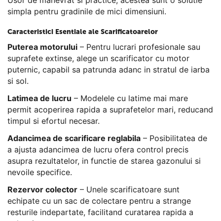
Usor de manevrat si practice, acestea sunt o solutie
simpla pentru gradinile de mici dimensiuni.
Caracteristici Esentiale ale Scarificatoarelor
Puterea motorului
– Pentru lucrari profesionale sau
suprafete extinse, alege un scarificator cu motor
puternic, capabil sa patrunda adanc in stratul de iarba
si sol.
Latimea de lucru
– Modelele cu latime mai mare
permit acoperirea rapida a suprafetelor mari, reducand
timpul si efortul necesar.
Adancimea de scarificare reglabila
– Posibilitatea de
a ajusta adancimea de lucru ofera control precis
asupra rezultatelor, in functie de starea gazonului si
nevoile specifice.
Rezervor colector
– Unele scarificatoare sunt
echipate cu un sac de colectare pentru a strange
resturile indepartate, facilitand curatarea rapida a