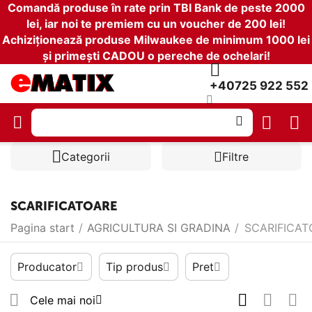
Comandă produse în rate prin TBI Bank de peste 2000
lei, iar noi te premiem cu un voucher de 200 lei!
Achiziționează produse Milwaukee de minimum 1000 lei
și primești CADOU o pereche de ochelari!
+40725 922 552
Categorii
Filtre
SCARIFICATOARE
Pagina start
/
AGRICULTURA SI GRADINA
/
SCARIFICAT
Producator
Tip produs
Pret
Cele mai noi