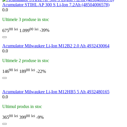
Acumulator STIHL AP 300 S Li-Ion 7.2Ah (48504006578)
0.0
Ultimele 3 produse in stoc
00
lei
00
lei
675
1.099
-39%
Acumulator Milwaukee Li-Ion M12B2 2.0 Ah 4932430064
0.0
Ultimele 2 produse in stoc
90
lei
00
lei
146
189
-22%
Acumulator Milwaukee Li-Ion M12HB5 5 Ah 4932480165
0.0
Ultimul produs in stoc
00
lei
00
lei
365
399
-9%