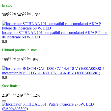
In stoc
00
lei
00
lei
305
349
-13%
Incarcator STIHL AL 101 compatibil cu acumulatori AK/AP, Putere
de incarcare 68 W, LED
0.0
Ultimul produs in stoc
99
lei
00
lei
199
219
-9%
Incarcator BOSCH GAL 1880 CV 14.4-18 V (1600A00B8G)
0.0
Stoc limitat
00
lei
00
lei
219
249
-12%