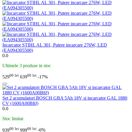
Incarcator STIHL AL 301, Putere incarcare 276W, LED
(EA094305500)
0.0
Ultimele 3 produse in stoc
00
lei
00
lei
529
639
-17%
Set 2 acumulatori BOSCH GBA 5Ah 18V si incarcator GAL 1880
CV (1600A00B8J)
0.0
Stoc limitat
00
lei
00
lei
939
999
-6%