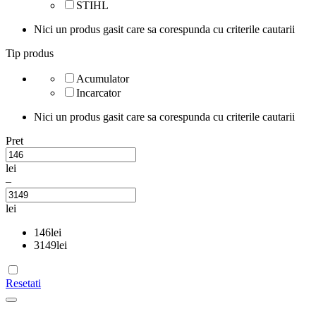
STIHL
Nici un produs gasit care sa corespunda cu criterile cautarii
Tip produs
Acumulator
Incarcator
Nici un produs gasit care sa corespunda cu criterile cautarii
Pret
lei
–
lei
146
lei
3149
lei
Resetati