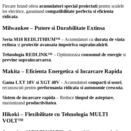
Fiecare brand ofera
acumulatori special proiectati
pentru sculele
lor electrice, garantand
compatibilitate perfecta si eficienta
ridicata
.
Milwaukee – Putere si Durabilitate Extinsa
Seria M18 REDLITHIUM™
– Acumulatori cu
durata de viata
extinsa
si
protectie avansata impotriva supraincalzirii
.
Tehnologia REDLINK™
– Optimizeaza
consumul de energie
si
previne supraincarcarea
.
Makita – Eficienta Energetica si Incarcare Rapida
Gama LXT 18V si XGT 40V
– Acumulatori
compacti si usori
,
recunoscuti pentru
performanta ridicata si autonomie crescuta
.
Sistem de incarcare rapida
– Reduce
timpul de asteptare
,
maximizand
productivitatea
.
Hikoki – Flexibilitate cu Tehnologia MULTI
VOLT™