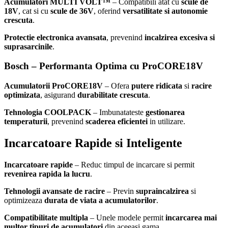
Acumulatori MULTI VOLT™
– Compatibili atat cu
scule de
18V
, cat si cu
scule de 36V
, oferind
versatilitate si autonomie
crescuta
.
Protectie electronica avansata
, prevenind
incalzirea excesiva si
suprasarcinile
.
Bosch – Performanta Optima cu ProCORE18V
Acumulatorii ProCORE18V
– Ofera
putere ridicata
si
racire
optimizata
, asigurand
durabilitate crescuta
.
Tehnologia COOLPACK
– Imbunatateste
gestionarea
temperaturii
, prevenind
scaderea eficientei
in utilizare.
Incarcatoare Rapide si Inteligente
Incarcatoare rapide
– Reduc timpul de incarcare si permit
revenirea rapida la lucru
.
Tehnologii avansate de racire
– Previn
supraincalzirea
si
optimizeaza
durata de viata a acumulatorilor
.
Compatibilitate multipla
– Unele modele permit
incarcarea mai
multor tipuri de acumulatori
din aceeasi gama.