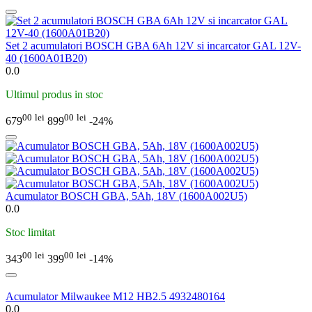
Set 2 acumulatori BOSCH GBA 6Ah 12V si incarcator GAL 12V-
40 (1600A01B20)
0.0
Ultimul produs in stoc
00
lei
00
lei
679
899
-24%
Acumulator BOSCH GBA, 5Ah, 18V (1600A002U5)
0.0
Stoc limitat
00
lei
00
lei
343
399
-14%
Acumulator Milwaukee M12 HB2.5 4932480164
0.0