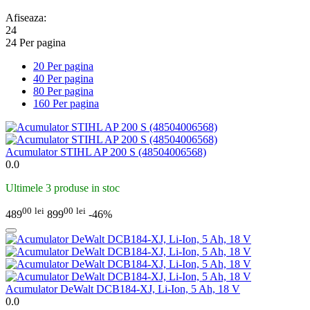
Afiseaza:
24
24 Per pagina
20 Per pagina
40 Per pagina
80 Per pagina
160 Per pagina
Acumulator STIHL AP 200 S (48504006568)
0.0
Ultimele 3 produse in stoc
00
lei
00
lei
489
899
-46%
Acumulator DeWalt DCB184-XJ, Li-Ion, 5 Ah, 18 V
0.0