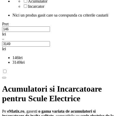
Acumulator
Incarcator
Nici un produs gasit care sa corespunda cu criterile cautarii
Pret
lei
–
lei
146
lei
3149
lei
Acumulatori si Incarcatoare
pentru Scule Electrice
Pe
eMatix.ro
, gasesti
o gama variata de acumulatori si
incarcatoare de inalta calitate
, compatibile cu
scule electrice de la