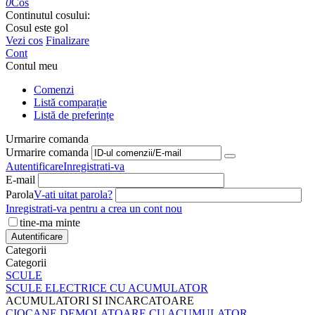
0
Cos
Continutul cosului:
Cosul este gol
Vezi cos
Finalizare
Cont
Contul meu
Comenzi
Listă comparație
Listă de preferințe
Urmarire comanda
Urmarire comanda
Autentificare
Inregistrati-va
E-mail
Parola
V-ati uitat parola?
Inregistrati-va pentru a crea un cont nou
tine-ma minte
Autentificare
Categorii
Categorii
SCULE
SCULE ELECTRICE CU ACUMULATOR
ACUMULATORI SI INCARCATOARE
CIOCANE DEMOLATOARE CU ACUMULATOR