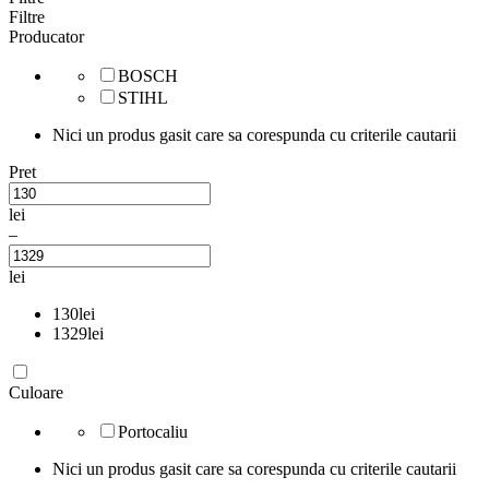
Filtre
Producator
BOSCH
STIHL
Nici un produs gasit care sa corespunda cu criterile cautarii
Pret
lei
–
lei
130
lei
1329
lei
Culoare
Portocaliu
Nici un produs gasit care sa corespunda cu criterile cautarii