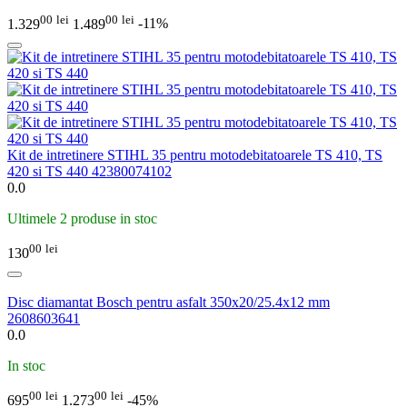
00
lei
00
lei
1.329
1.489
-11%
Kit de intretinere STIHL 35 pentru motodebitatoarele TS 410, TS
420 si TS 440 42380074102
0.0
Ultimele 2 produse in stoc
00
lei
130
Disc diamantat Bosch pentru asfalt 350x20/25.4x12 mm
2608603641
0.0
In stoc
00
lei
00
lei
695
1.273
-45%