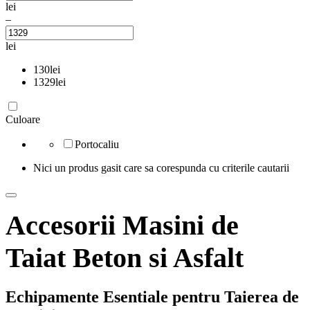
lei
–
lei
130
lei
1329
lei
Culoare
Portocaliu
Nici un produs gasit care sa corespunda cu criterile cautarii
Accesorii Masini de
Taiat Beton si Asfalt
Echipamente Esentiale pentru Taierea de