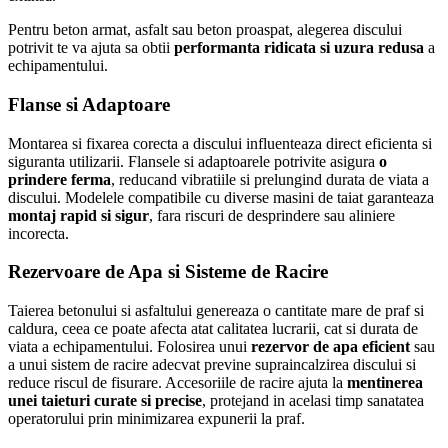
Pentru beton armat, asfalt sau beton proaspat, alegerea discului
potrivit te va ajuta sa obtii
performanta ridicata si uzura redusa
a
echipamentului.
Flanse si Adaptoare
Montarea si fixarea corecta a discului influenteaza direct eficienta si
siguranta utilizarii. Flansele si adaptoarele potrivite asigura
o
prindere ferma
, reducand vibratiile si prelungind durata de viata a
discului. Modelele compatibile cu diverse masini de taiat garanteaza
montaj rapid si sigur
, fara riscuri de desprindere sau aliniere
incorecta.
Rezervoare de Apa si Sisteme de Racire
Taierea betonului si asfaltului genereaza o cantitate mare de praf si
caldura, ceea ce poate afecta atat calitatea lucrarii, cat si durata de
viata a echipamentului. Folosirea unui
rezervor de apa eficient
sau
a unui sistem de racire adecvat previne supraincalzirea discului si
reduce riscul de fisurare. Accesoriile de racire ajuta la
mentinerea
unei taieturi curate si precise
, protejand in acelasi timp sanatatea
operatorului prin minimizarea expunerii la praf.