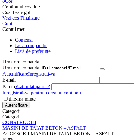
0
Cos
Continutul cosului:
Cosul este gol
Vezi cos
Finalizare
Cont
Contul meu
Comenzi
Listă comparație
Listă de preferințe
Urmarire comanda
Urmarire comanda
Autentificare
Inregistrati-va
E-mail
Parola
V-ati uitat parola?
Inregistrati-va pentru a crea un cont nou
tine-ma minte
Autentificare
Categorii
Categorii
CONSTRUCTII
MASINI DE TAIAT BETON – ASFALT
ACCESORII MASINI DE TAIAT BETON – ASFALT
Filtre