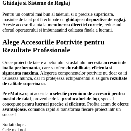
Ghidaje si Sisteme de Reglaj
Pentru un control mai bun al taieturii si o precizie superioara,
masinile de taiat pot fi echipate cu
ghidaje si dispozitive de reglaj
.
Aceste accesorii ajuta la
mentinerea directiei corecte
, reducand
efortul operatorului si imbunatatind calitatea finala a lucrarii.
Alege Accesoriile Potrivite pentru
Rezultate Profesionale
Orice proiect de taiere a betonului si asfaltului necesita
accesorii de
inalta performanta
, care sa ofere
durabilitate, eficienta si
siguranta maxima
. Alegerea componentelor potrivite nu doar ca iti
usureaza munca, dar iti protejeaza echipamentul si asigura
rezultate
de calitate superioara
.
Pe
eMatix.ro
, ai acces la
o selectie premium de accesorii pentru
masini de taiat
, provenite de la
producatori de top
, special
concepute pentru
lucrari precise si eficiente
. Profita acum de
oferte
avantajoase
, comanda rapid si transforma fiecare proiect intr-un
succes!
Sortati dupa:
Cele mai noi