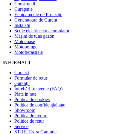
Construcții
Curățenie
Echipamente de Protecție
Generatoare de Curent
Instalații
Scule electrice cu acumulator
Mașini de tuns gazon
Motocoase
Motopompe
Motofierastraie
INFORMATII
Contact
Formular de retur
Garanții
Întrebări frecvente (FAQ)
Plată în rate
Politica de cookies
Politica de confidențialitate
Showroom
Politica de livrare
Politica de retur
Service
STIHL Extra Garanție