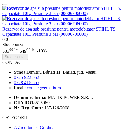
Rezervor de apa sub presiune pentru motodebitator STIHL TS,
Capacitate 10L, Presiune 3 bar (00006706000)
0.0
Stoc epuizat
00
lei
00
lei
585
649
-10%
Stoc epuizat
CONTACT
Strada Dimitriu Bârlad 11, Bârlad, jud. Vaslui
0725 922 552
0728 416 565
Email:
contact@ematix.ro
Denumire firmă:
MATIX POWER S.R.L.
CIF:
RO18515069
Nr. Reg. Com.:
J37/126/2008
CATEGORII
Agricultură și Grădină