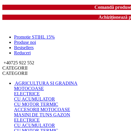
Comandă produse în
Achiziționează 
Promotie STIHL 15%
Produse noi
Bestsellers
Reduceri
+40725 922 552
CATEGORII
CATEGORII
AGRICULTURA SI GRADINA
MOTOCOASE
ELECTRICE
CU ACUMULATOR
CU MOTOR TERMIC
ACCESORII MOTOCOASE
MASINI DE TUNS GAZON
ELECTRICE
CU ACUMULATOR
CU MOTOR TERMIC