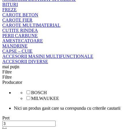
BITURI
FREZE
CAROTE BETON
CAROTE FIER
CAROTE MULTIMATERIAL
CUTITE RINDEA
PERII CARBUNE
AMESTECATOARE
MANDRINE
CAPSE – CUIE
ACCESORII MASINI MULTIFUNCTIONALE
ACCESORII DIVERSE
mai puţin
Filtre
Filtre
Producator
BOSCH
MILWAUKEE
Nici un produs gasit care sa corespunda cu criterile cautarii
Pret