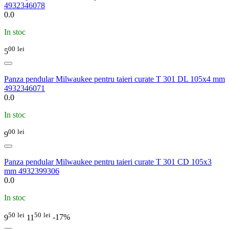
4932346078
0.0
In stoc
00
lei
5
Panza pendular Milwaukee pentru taieri curate T 301 DL 105x4 mm
4932346071
0.0
In stoc
00
lei
9
Panza pendular Milwaukee pentru taieri curate T 301 CD 105x3
mm 4932399306
0.0
In stoc
50
lei
50
lei
9
11
-17%