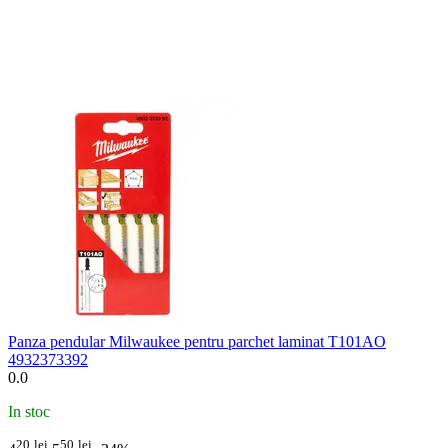
Panza pendular Milwaukee pentru parchet laminat T101AO
4932373392
0.0
In stoc
20
lei
50
lei