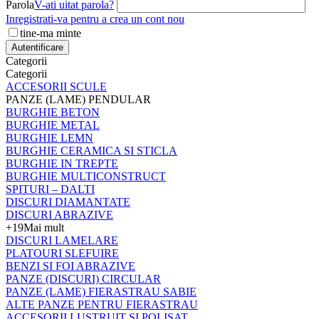
Parola
V-ati uitat parola?
Inregistrati-va pentru a crea un cont nou
tine-ma minte
Autentificare
Categorii
Categorii
ACCESORII SCULE
PANZE (LAME) PENDULAR
BURGHIE BETON
BURGHIE METAL
BURGHIE LEMN
BURGHIE CERAMICA SI STICLA
BURGHIE IN TREPTE
BURGHIE MULTICONSTRUCT
SPITURI – DALTI
DISCURI DIAMANTATE
DISCURI ABRAZIVE
+19
Mai mult
DISCURI LAMELARE
PLATOURI SLEFUIRE
BENZI SI FOI ABRAZIVE
PANZE (DISCURI) CIRCULAR
PANZE (LAME) FIERASTRAU SABIE
ALTE PANZE PENTRU FIERASTRAU
ACCESORII LUSTRUIT SI POLISAT