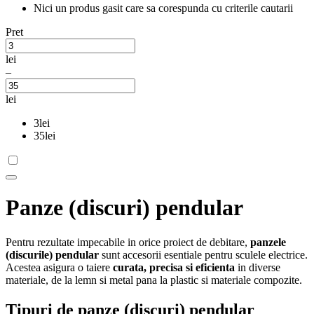
Nici un produs gasit care sa corespunda cu criterile cautarii
Pret
lei
–
lei
3
lei
35
lei
Panze (discuri) pendular
Pentru rezultate impecabile in orice proiect de debitare,
panzele
(discurile) pendular
sunt accesorii esentiale pentru sculele electrice.
Acestea asigura o taiere
curata, precisa si eficienta
in diverse
materiale, de la lemn si metal pana la plastic si materiale compozite.
Tipuri de panze (discuri) pendular