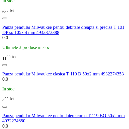
In stoc
00
lei
6
Panza pendular Milwaukee pentru debitare dreapta si precisa T 101
DP sp 105x 4 mm 4932373388
0.0
Ultimele 3 produse in stoc
00
lei
11
Panza pendular Milwaukee clasica T 119 B 50x2 mm 4932274353
0.0
In stoc
00
lei
4
Panza pendular Milwaukee pentru taiere curba T 119 BO 50x2 mm
4932274650
0.0