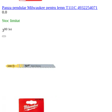
Panza pendular Milwaukee pentru lemn T111C 4932254071
0.0
Stoc limitat
00
lei
3