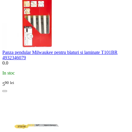
Panza pendular Milwaukee pentru blaturi si laminate T101BR
4932346079
0.0
In stoc
90
lei
5