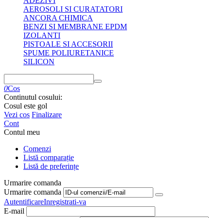
ADEZIVI
AEROSOLI SI CURATATORI
ANCORA CHIMICA
BENZI SI MEMBRANE EPDM
IZOLANTI
PISTOALE SI ACCESORII
SPUME POLIURETANICE
SILICON
0
Cos
Continutul cosului:
Cosul este gol
Vezi cos
Finalizare
Cont
Contul meu
Comenzi
Listă comparație
Listă de preferințe
Urmarire comanda
Urmarire comanda
Autentificare
Inregistrati-va
E-mail