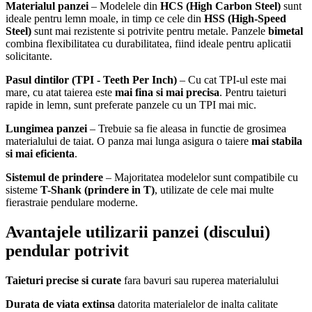
Materialul panzei
– Modelele din
HCS (High Carbon Steel)
sunt
ideale pentru lemn moale, in timp ce cele din
HSS (High-Speed
Steel)
sunt mai rezistente si potrivite pentru metale. Panzele
bimetal
combina flexibilitatea cu durabilitatea, fiind ideale pentru aplicatii
solicitante.
Pasul dintilor (TPI - Teeth Per Inch)
– Cu cat TPI-ul este mai
mare, cu atat taierea este
mai fina si mai precisa
. Pentru taieturi
rapide in lemn, sunt preferate panzele cu un TPI mai mic.
Lungimea panzei
– Trebuie sa fie aleasa in functie de grosimea
materialului de taiat. O panza mai lunga asigura o taiere
mai stabila
si mai eficienta
.
Sistemul de prindere
– Majoritatea modelelor sunt compatibile cu
sisteme
T-Shank (prindere in T)
, utilizate de cele mai multe
fierastraie pendulare moderne.
Avantajele utilizarii panzei (discului)
pendular potrivit
Taieturi precise si curate
fara bavuri sau ruperea materialului
Durata de viata extinsa
datorita materialelor de inalta calitate