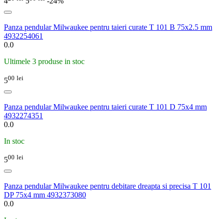
4
5
-24%
Panza pendular Milwaukee pentru taieri curate T 101 B 75x2.5 mm
4932254061
0.0
Ultimele 3 produse in stoc
00
lei
5
Panza pendular Milwaukee pentru taieri curate T 101 D 75x4 mm
4932274351
0.0
In stoc
00
lei
5
Panza pendular Milwaukee pentru debitare dreapta si precisa T 101
DP 75x4 mm 4932373080
0.0