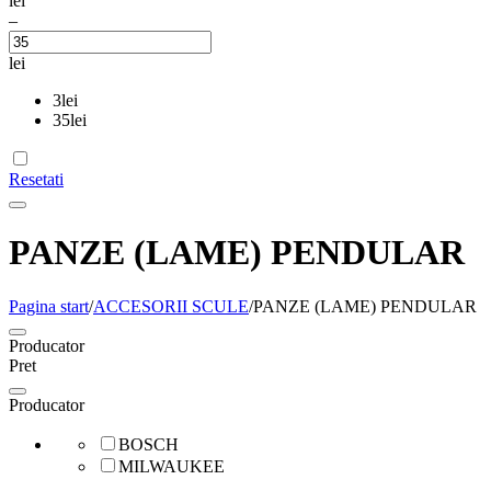
lei
–
lei
3
lei
35
lei
Resetati
PANZE (LAME) PENDULAR
Pagina start
/
ACCESORII SCULE
/
PANZE (LAME) PENDULAR
Producator
Pret
Producator
BOSCH
MILWAUKEE