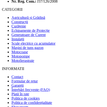
Nr. Reg. Com.:
J37/126/2008
CATEGORII
Agricultură și Grădină
Construcții
Curățenie
Echipamente de Protecție
Generatoare de Curent
Instalații
Scule electrice cu acumulator
Mașini de tuns gazon
Motocoase
Motopompe
Motofierastraie
INFORMATII
Contact
Formular de retur
Garanții
Întrebări frecvente (FAQ)
Plată în rate
Politica de cookies
Politica de confidențialitate
Showroom