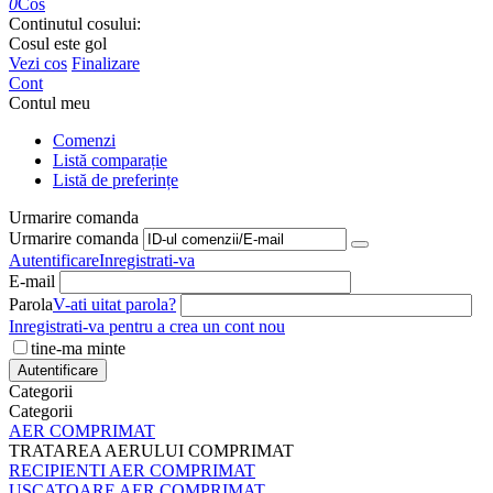
0
Cos
Continutul cosului:
Cosul este gol
Vezi cos
Finalizare
Cont
Contul meu
Comenzi
Listă comparație
Listă de preferințe
Urmarire comanda
Urmarire comanda
Autentificare
Inregistrati-va
E-mail
Parola
V-ati uitat parola?
Inregistrati-va pentru a crea un cont nou
tine-ma minte
Autentificare
Categorii
Categorii
AER COMPRIMAT
TRATAREA AERULUI COMPRIMAT
RECIPIENTI AER COMPRIMAT
USCATOARE AER COMPRIMAT