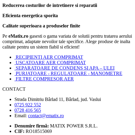
Reducerea costurilor de intretinere si reparatii
Eficienta energetica sporita
Calitate superioara a produselor finite
Pe
eMatix.ro
gasesti o gama variata de solutii pentru tratarea aerului
comprimat, adaptate nevoilor tale specifice. Alege produse de inalta
calitate pentru un sistem fiabil si eficient!
RECIPIENTI AER COMPRIMAT
USCATOARE AER COMPRIMAT
SEPARATOARE DE CONDENS SI APA – ULEI
PURJATOARE - REGULATOARE - MANOMETRE
FILTRE COMPRESOR AER
CONTACT
Strada Dimitriu Bârlad 11, Bârlad, jud. Vaslui
0725 922 552
0728 416 565
Email:
contact@ematix.ro
Denumire firmă:
MATIX POWER S.R.L.
CIF:
RO18515069