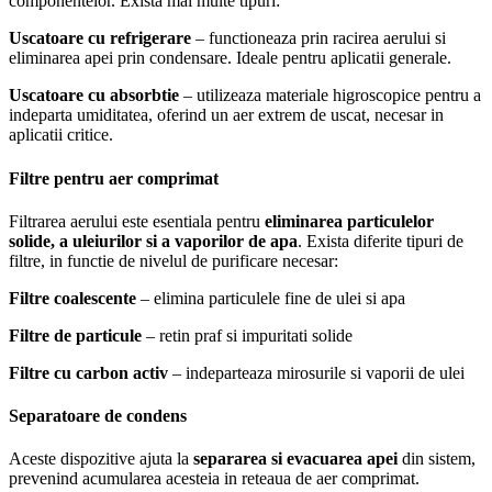
componentelor. Exista mai multe tipuri:
Uscatoare cu refrigerare
– functioneaza prin racirea aerului si
eliminarea apei prin condensare. Ideale pentru aplicatii generale.
Uscatoare cu absorbtie
– utilizeaza materiale higroscopice pentru a
indeparta umiditatea, oferind un aer extrem de uscat, necesar in
aplicatii critice.
Filtre pentru aer comprimat
Filtrarea aerului este esentiala pentru
eliminarea particulelor
solide, a uleiurilor si a vaporilor de apa
. Exista diferite tipuri de
filtre, in functie de nivelul de purificare necesar:
Filtre coalescente
– elimina particulele fine de ulei si apa
Filtre de particule
– retin praf si impuritati solide
Filtre cu carbon activ
– indeparteaza mirosurile si vaporii de ulei
Separatoare de condens
Aceste dispozitive ajuta la
separarea si evacuarea apei
din sistem,
prevenind acumularea acesteia in reteaua de aer comprimat.