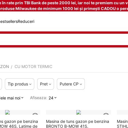
n rate prin TBI Bank de peste 2000 lei, iar noi te premiem cu un v
produse Milwaukee de minimum 1000 lei și primești CADOU o pere
estsellers
Reduceri
AZON
CU MOTOR TERMIC
/
Tip produs
Pret
Putere CP
Afiseaza:
ele mai noi
24
ns gazon pe benzina
Masina de tuns gazon pe benzina
Masin
OW 46S, Latime de
BRONTO B-MOW 41S,
STIHL