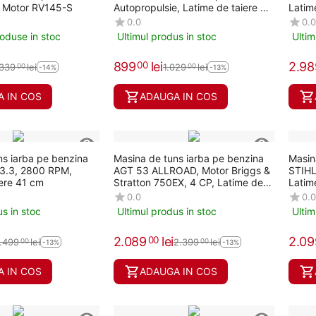
, Motor RV145-S
Autopropulsie, Latime de taiere 41
Latim
cm, Motor RV125-S
0.0
0.0
roduse in stoc
Ultimul produs in stoc
Ultim
899
lei
2.98
00
.339
lei
1.029
lei
00
00
-14%
-13%
 IN COS
ADAUGA IN COS
ns iarba pe benzina
Masina de tuns iarba pe benzina
Masin
3.3, 2800 RPM,
AGT 53 ALLROAD, Motor Briggs &
STIHL
iere 41 cm
Stratton 750EX, 4 CP, Latime de
Latim
taiere 53 cm
0.0
0.0
us in stoc
Ultimul produs in stoc
Ultim
2.089
lei
2.09
00
.499
lei
2.399
lei
00
00
-13%
-13%
 IN COS
ADAUGA IN COS