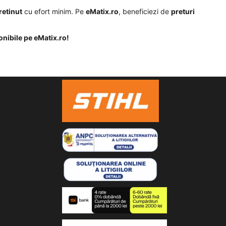
retinut
cu efort minim. Pe
eMatix.ro
, beneficiezi de
preturi
onibile pe eMatix.ro!