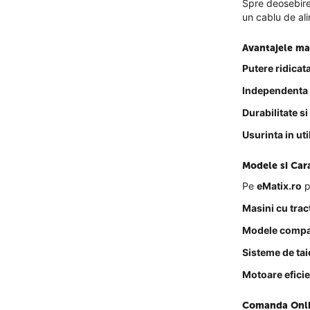
Spre deosebire
un cablu de al
Avantajele ma
Putere ridicat
Independenta 
Durabilitate si
Usurinta in uti
Modele si Cara
Pe
eMatix.ro
p
Masini cu tra
Modele compa
Sisteme de tai
Motoare efici
Comanda Onli