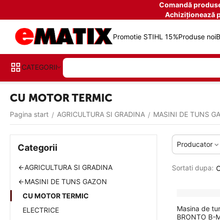
Comandă produse î
Achiziționează 
Promotie STIHL 15%
Produse noi
B
CATEGORII
CU MOTOR TERMIC
Pagina start
AGRICULTURA SI GRADINA
MASINI DE TUNS G
/
/
Producator
Categorii
AGRICULTURA SI GRADINA
Sortati dupa:
C
MASINI DE TUNS GAZON
CU MOTOR TERMIC
Masina de tu
ELECTRICE
BRONTO B-M