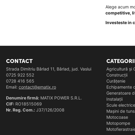
Alege acum mod
competitive, l
Investeste in 
CONTACT
CATEGORI
Strada Dimitriu Bârlad 11, Bârlad, jud. Vaslui
Agricultură și
0725 922 552
Construcții
0728 416 565
Curățenie
Email:
contact@ematix.ro
Echipamente d
Generatoare d
Denumire firmă:
MATIX POWER S.R.L.
Instalații
CIF:
RO18515069
Scule electric
Nr. Reg. Com.:
J37/126/2008
Mașini de tun
Motocoase
Motopompe
Motofierastrai