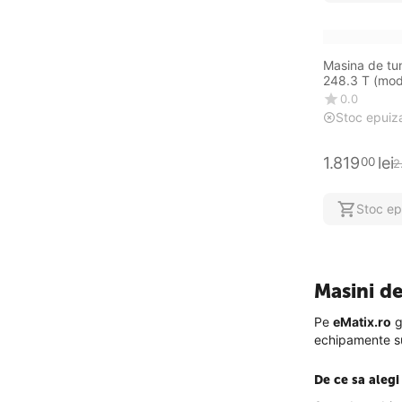
Masina de t
248.3 T (mod
0.0
Stoc epuiz
1.819
lei
00
2
Stoc ep
Masini d
Pe
eMatix.ro
g
echipamente su
De ce sa aleg