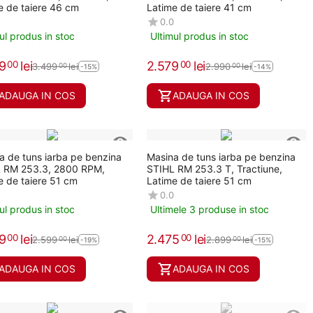
e de taiere 46 cm
Latime de taiere 41 cm
0.0
ul produs in stoc
Ultimul produs in stoc
9
lei
2.579
lei
00
00
3.499
lei
2.990
lei
00
00
-15%
-14%
ADAUGA IN COS
ADAUGA IN COS
a de tuns iarba pe benzina
Masina de tuns iarba pe benzina
 RM 253.3, 2800 RPM,
STIHL RM 253.3 T, Tractiune,
e de taiere 51 cm
Latime de taiere 51 cm
0.0
ul produs in stoc
Ultimele 3 produse in stoc
9
lei
2.475
lei
00
00
2.599
lei
2.899
lei
00
00
-19%
-15%
ADAUGA IN COS
ADAUGA IN COS