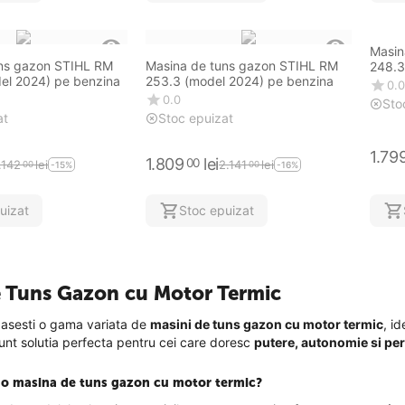
Masin
uns gazon STIHL RM
Masina de tuns gazon STIHL RM
248.3
el 2024) pe benzina
253.3 (model 2024) pe benzina
0.0
0.0
Sto
at
Stoc epuizat
1.79
1.809
lei
00
.142
lei
2.141
lei
00
00
-15%
-16%
uizat
Stoc epuizat
e Tuns Gazon cu Motor Termic
asesti o gama variata de
masini de tuns gazon cu motor termic
, id
nt solutia perfecta pentru cei care doresc
putere, autonomie si pe
i o masina de tuns gazon cu motor termic?