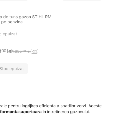
a de tuns gazon STIHL RM
 pe benzina
c epuizat
9
lei
00
1.835
lei
00
-2%
Stoc epuizat
eale pentru ingrijirea eficienta a spatiilor verzi. Aceste
rformanta superioara
in intretinerea gazonului.