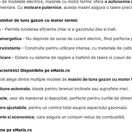
 de modelele electrice, masinile cu motor termic ofera
o autonomie 
imentare. Cu
motoare puternice
, aceste masini asigura o taiere preci
sinilor de tuns gazon cu motor termic
a
– Permite tunderea eficienta chiar si a gazonului des si inalt.
energetica
– Nu depinde de surse de curent electric, fiind perfecta p
 rezistenta
– Construite pentru utilizare intensa, cu materiale de calit
lizare
– Dotate cu sisteme de reglare a inaltimii de taiere si cosuri d
cteristici Disponibile pe eMatix.ro
oti alege dintre multiple modele de
masini de tuns gazon cu motor 
ctiune automata
, ideale pentru terenuri inclinate sau suprafete mari.
cte
, usor de manevrat si depozitat, perfecte pentru curtile de dimen
ere ajustabile
, pentru un control total asupra aspectului gazonului.
ente si economice
, care asigura un consum redus de combustibil.
ne pe eMatix.ro