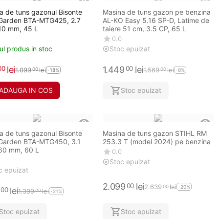
a de tuns gazonul Bisonte
Masina de tuns gazon pe benzina
Garden BTA-MTG425, 2.7
AL-KO Easy 5.16 SP-D, Latime de
10 mm, 45 L
taiere 51 cm, 3.5 CP, 65 L
0.0
ul produs in stoc
Stoc epuizat
lei
1.449
lei
00
00
1.099
lei
1.569
lei
00
00
-18%
-8%
ADAUGA IN COS
Stoc epuizat
a de tuns gazonul Bisonte
Masina de tuns gazon STIHL RM
Garden BTA-MTG450, 3.1
253.3 T (model 2024) pe benzina
60 mm, 60 L
0.0
Stoc epuizat
c epuizat
2.099
lei
00
2.639
lei
00
-20%
lei
00
1.399
lei
00
-21%
Stoc epuizat
Stoc epuizat