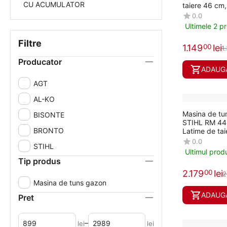
CU ACUMULATOR
taiere 46 cm
0.0
Ultimele 2 p
Filtre
1.149
lei
00
1
Producator
ADAUGA
AGT
AL-KO
Masina de tu
BISONTE
STIHL RM 44
BRONTO
Latime de ta
0.0
STIHL
Ultimul prod
Tip produs
2.179
lei
00
2
Masina de tuns gazon
ADAUGA
Pret
–
lei
lei