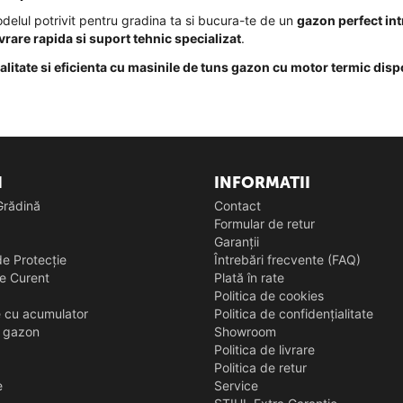
elul potrivit pentru gradina ta si bucura-te de un
gazon perfect int
ivrare rapida si suport tehnic specializat
.
calitate si eficienta cu masinile de tuns gazon cu motor termic disp
I
INFORMATII
 Grădină
Contact
Formular de retur
Garanții
e Protecție
Întrebări frecvente (FAQ)
e Curent
Plată în rate
Politica de cookies
e cu acumulator
Politica de confidențialitate
s gazon
Showroom
Politica de livrare
Politica de retur
e
Service