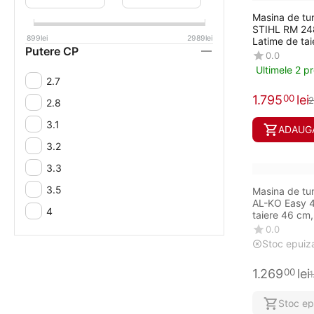
Masina de tu
STIHL RM 24
899
lei
2989
lei
Latime de ta
Putere CP
0.0
Ultimele 2 p
2.7
1.795
lei
00
2
2.8
3.1
ADAUGA
3.2
3.3
3.5
Masina de tu
AL-KO Easy 4
4
taiere 46 cm,
0.0
Stoc epuiz
1.269
lei
00
Stoc ep