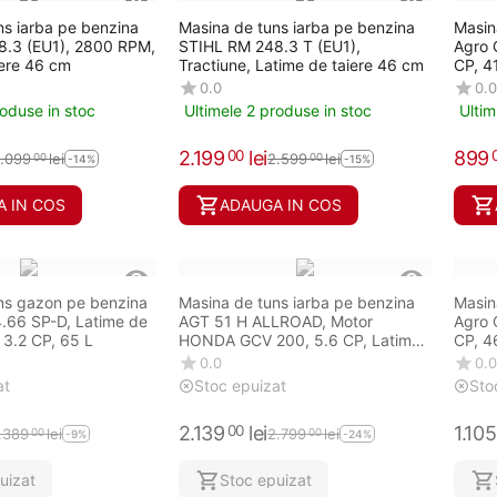
ns iarba pe benzina
Masina de tuns iarba pe benzina
Masin
8.3 (EU1), 2800 RPM,
STIHL RM 248.3 T (EU1),
Agro 
iere 46 cm
Tractiune, Latime de taiere 46 cm
CP, 4
0.0
0.0
roduse in stoc
Ultimele 2 produse in stoc
Ultim
2.199
lei
899
00
.099
lei
2.599
lei
00
00
-14%
-15%
 IN COS
ADAUGA IN COS
ns gazon pe benzina
Masina de tuns iarba pe benzina
Masin
.66 SP-D, Latime de
AGT 51 H ALLROAD, Motor
Agro 
 3.2 CP, 65 L
HONDA GCV 200, 5.6 CP, Latime
CP, 4
de taiere 51 cm
0.0
0.0
at
Stoc epuizat
Sto
2.139
lei
1.105
00
1.389
lei
2.799
lei
00
00
-9%
-24%
uizat
Stoc epuizat