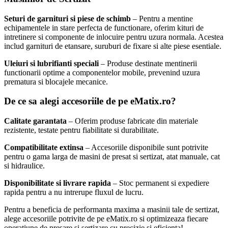
Seturi de garnituri si piese de schimb
– Pentru a mentine
echipamentele in stare perfecta de functionare, oferim kituri de
intretinere si componente de inlocuire pentru uzura normala. Acestea
includ garnituri de etansare, suruburi de fixare si alte piese esentiale.
Uleiuri si lubrifianti speciali
– Produse destinate mentinerii
functionarii optime a componentelor mobile, prevenind uzura
prematura si blocajele mecanice.
De ce sa alegi accesoriile de pe eMatix.ro?
Calitate garantata
– Oferim produse fabricate din materiale
rezistente, testate pentru fiabilitate si durabilitate.
Compatibilitate extinsa
– Accesoriile disponibile sunt potrivite
pentru o gama larga de masini de presat si sertizat, atat manuale, cat
si hidraulice.
Disponibilitate si livrare rapida
– Stoc permanent si expediere
rapida pentru a nu intrerupe fluxul de lucru.
Pentru a beneficia de performanta maxima a masinii tale de sertizat,
alege accesoriile potrivite de pe eMatix.ro si optimizeaza fiecare
operatiune de presare si sertizare cu precizie si eficienta!