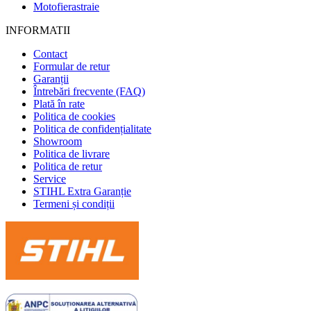
Motofierastraie
INFORMATII
Contact
Formular de retur
Garanții
Întrebări frecvente (FAQ)
Plată în rate
Politica de cookies
Politica de confidențialitate
Showroom
Politica de livrare
Politica de retur
Service
STIHL Extra Garanție
Termeni și condiții