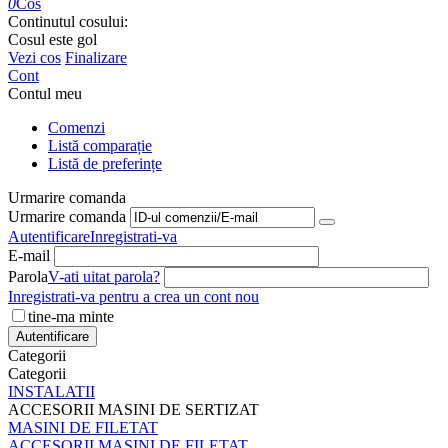
0
Cos
Continutul cosului:
Cosul este gol
Vezi cos
Finalizare
Cont
Contul meu
Comenzi
Listă comparație
Listă de preferințe
Urmarire comanda
Urmarire comanda
Autentificare
Inregistrati-va
E-mail
Parola
V-ati uitat parola?
Inregistrati-va pentru a crea un cont nou
tine-ma minte
Autentificare
Categorii
Categorii
INSTALATII
ACCESORII MASINI DE SERTIZAT
MASINI DE FILETAT
ACCESORII MASINI DE FILETAT