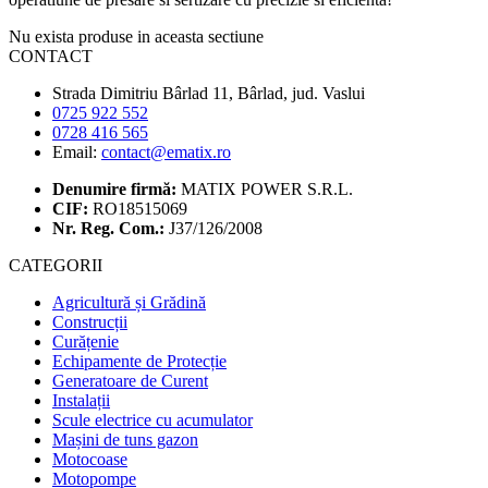
Nu exista produse in aceasta sectiune
CONTACT
Strada Dimitriu Bârlad 11, Bârlad, jud. Vaslui
0725 922 552
0728 416 565
Email:
contact@ematix.ro
Denumire firmă:
MATIX POWER S.R.L.
CIF:
RO18515069
Nr. Reg. Com.:
J37/126/2008
CATEGORII
Agricultură și Grădină
Construcții
Curățenie
Echipamente de Protecție
Generatoare de Curent
Instalații
Scule electrice cu acumulator
Mașini de tuns gazon
Motocoase
Motopompe