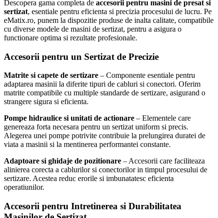
Descopera gama completa de
accesorii pentru masini de presat si
sertizat
, esentiale pentru eficienta si precizia procesului de lucru. Pe
eMatix.ro, punem la dispozitie produse de inalta calitate, compatibile
cu diverse modele de masini de sertizat, pentru a asigura o
functionare optima si rezultate profesionale.
Accesorii pentru un Sertizat de Precizie
Matrite si capete de sertizare
– Componente esentiale pentru
adaptarea masinii la diferite tipuri de cabluri si conectori. Oferim
matrite compatibile cu multiple standarde de sertizare, asigurand o
strangere sigura si eficienta.
Pompe hidraulice si unitati de actionare
– Elementele care
genereaza forta necesara pentru un sertizat uniform si precis.
Alegerea unei pompe potrivite contribuie la prelungirea duratei de
viata a masinii si la mentinerea performantei constante.
Adaptoare si ghidaje de pozitionare
– Accesorii care faciliteaza
alinierea corecta a cablurilor si conectorilor in timpul procesului de
sertizare. Acestea reduc erorile si imbunatatesc eficienta
operatiunilor.
Accesorii pentru Intretinerea si Durabilitatea
Masinilor de Sertizat