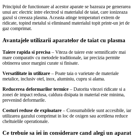
Principiul de functionare al acestor aparate se bazeaza pe generarea
unui arc electric intre electrod si materialul de taiat, care ionizeaza
gazul si creeaza plasma. Aceasta atinge temperaturi extrem de
ridicate, topind metalul si eliminand materialul topit printr-un jet de
gaz comprimat.
Avantajele utilizarii aparatelor de taiat cu plasma
Taiere rapida si precisa
– Viteza de taiere este semnificativ mai
mare comparativ cu metodele traditionale, iar precizia permite
obtinerea unor margini curate si finisate.
Versatilitate in utilizare
– Poate taia o varietate de materiale
metalice, inclusiv otel, inox, aluminiu, cupru si alama.
Reducerea deformarilor termice
– Datorita vitezei ridicate si a
zonei de impact redusa, caldura disipata in material este minima,
prevenind deformarile.
Costuri reduse de exploatare
– Consumabilele sunt accesibile, iar
utilizarea gazului comprimat in loc de oxigen sau acetilena reduce
cheltuielile operationale.
Ce trebuie sa iei in considerare cand alegi un aparat