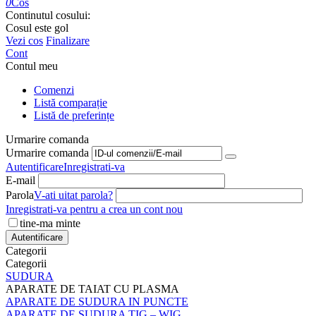
0
Cos
Continutul cosului:
Cosul este gol
Vezi cos
Finalizare
Cont
Contul meu
Comenzi
Listă comparație
Listă de preferințe
Urmarire comanda
Urmarire comanda
Autentificare
Inregistrati-va
E-mail
Parola
V-ati uitat parola?
Inregistrati-va pentru a crea un cont nou
tine-ma minte
Autentificare
Categorii
Categorii
SUDURA
APARATE DE TAIAT CU PLASMA
APARATE DE SUDURA IN PUNCTE
APARATE DE SUDURA TIG – WIG