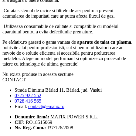
si a asigura o taiere constanta.
Curata sistemul de racire si filtrele de aer pentru a preveni
acumularea de impuritati care ar putea afecta fluxul de gaz.
Utilizeaza consumabile de calitate si compatibile cu modelul
aparatului pentru a evita defectiunile premature.
Pe eMatix.ro gasesti o gama variata de
aparate de taiat cu plasma
,
potrivite atat pentru profesionisti, cat si pentru utilizatori care au
nevoie de o solutie eficienta si accesibila pentru prelucrarea
metalelor. Alege un model performant si optimizeaza procesul de
taiere cu tehnologie de ultima generatie!
Nu exista produse in aceasta sectiune
CONTACT
Strada Dimitriu Bârlad 11, Bârlad, jud. Vaslui
0725 922 552
0728 416 565
Email:
contact@ematix.ro
Denumire firmă:
MATIX POWER S.R.L.
CIF:
RO18515069
Nr. Reg. Com.:
J37/126/2008