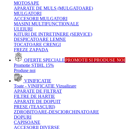
MOTOSAPE
APARATE DE MULS (MULGATOARE)
MULGATORI
ACCESORII MULGATORI
MASINI MULTIFUNCTIONALE
ULEIURI
KITURI DE INTRETINERE (SERVICE)
DESPICATOARE LEMNE
TOCATOARE CRENGI
FREZE ZAPADA
OFERTE SPECIALE
PROMOTII SI PRODUSE NOI
Promotie STIHL 15%
Produse noi
VINIFICATIE
Toate - VINIFICATIE
Vizualizare
APARATE DE FILTRAT
FILTRE DE HARTIE
APARATE DE DOPUIT
PRESE (TEASCURI)
ZDROBITOARE-DESCIORCHINATOARE
DOPURI
CAPISOANE
ACCESORII DIVERSE