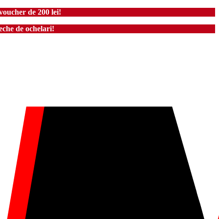
voucher de 200 lei!
che de ochelari!