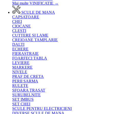
Mai multe VINIFICATIE
→
SCULE DE MANA
CAPSATOARE
CHEI
CIOCANE
CLESTI
CUTTERE SI LAME
CREIOANE TAMPLARIE
DALTI
ECHERE
FIERASTRAIE
FOARFECI TABLA
LEVIERE
MARKERE
NIVELE
PRAF DE CRETA
PERII SARMA
RULETE
SFOARA TRASAT
SURUBELNITE
SET IMBUS
SET CHEI
SCULE PENTRU ELECTRICIENI
DIVERSE SCULE DE MANA