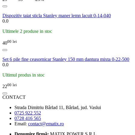
Dispozitiv taiat sticla Stanley maner lemn lacuit 0-14-040
0.0
Ultimele 2 produse in stoc
00
lei
40
Set 6 pile fine ceasornicar Stanley 150 mm dantura mixta 0-22-500
0.0
Ultimul produs in stoc
00
lei
22
CONTACT
Strada Dimitriu Bârlad 11, Bârlad, jud. Vaslui
0725 922 552
0728 416 565
Email:
contact@ematix.ro
Denumire firmă:
MATIX POWER S.R.L.