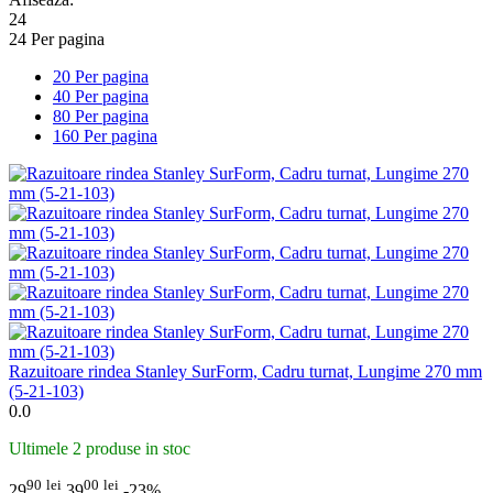
24
24 Per pagina
20 Per pagina
40 Per pagina
80 Per pagina
160 Per pagina
Razuitoare rindea Stanley SurForm, Cadru turnat, Lungime 270 mm
(5-21-103)
0.0
Ultimele 2 produse in stoc
90
lei
00
lei
29
39
-23%