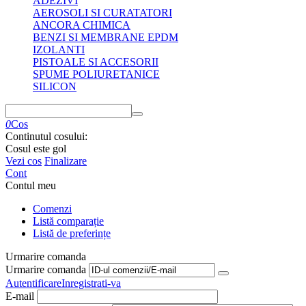
ADEZIVI
AEROSOLI SI CURATATORI
ANCORA CHIMICA
BENZI SI MEMBRANE EPDM
IZOLANTI
PISTOALE SI ACCESORII
SPUME POLIURETANICE
SILICON
0
Cos
Continutul cosului:
Cosul este gol
Vezi cos
Finalizare
Cont
Contul meu
Comenzi
Listă comparație
Listă de preferințe
Urmarire comanda
Urmarire comanda
Autentificare
Inregistrati-va
E-mail