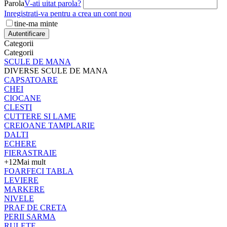
Parola
V-ati uitat parola?
Inregistrati-va pentru a crea un cont nou
tine-ma minte
Autentificare
Categorii
Categorii
SCULE DE MANA
DIVERSE SCULE DE MANA
CAPSATOARE
CHEI
CIOCANE
CLESTI
CUTTERE SI LAME
CREIOANE TAMPLARIE
DALTI
ECHERE
FIERASTRAIE
+12
Mai mult
FOARFECI TABLA
LEVIERE
MARKERE
NIVELE
PRAF DE CRETA
PERII SARMA
RULETE