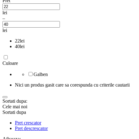
Pret
lei
–
lei
22
lei
40
lei
Culoare
Galben
Nici un produs gasit care sa corespunda cu criterile cautarii
Sortati dupa:
Cele mai noi
Sortati dupa
Pret crescator
Pret descrescator
Afiseaza: