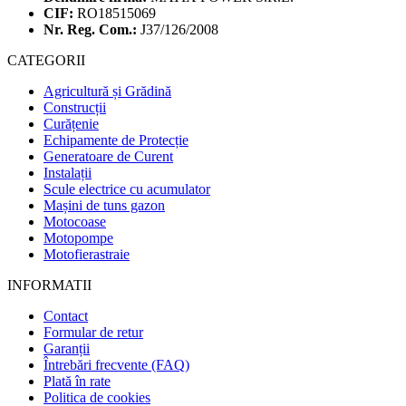
CIF:
RO18515069
Nr. Reg. Com.:
J37/126/2008
CATEGORII
Agricultură și Grădină
Construcții
Curățenie
Echipamente de Protecție
Generatoare de Curent
Instalații
Scule electrice cu acumulator
Mașini de tuns gazon
Motocoase
Motopompe
Motofierastraie
INFORMATII
Contact
Formular de retur
Garanții
Întrebări frecvente (FAQ)
Plată în rate
Politica de cookies