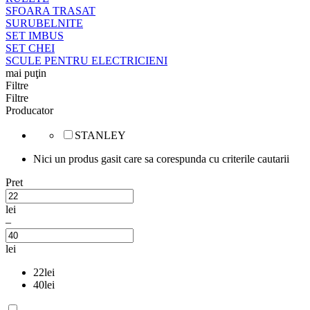
SFOARA TRASAT
SURUBELNITE
SET IMBUS
SET CHEI
SCULE PENTRU ELECTRICIENI
mai puţin
Filtre
Filtre
Producator
STANLEY
Nici un produs gasit care sa corespunda cu criterile cautarii
Pret
lei
–
lei
22
lei
40
lei