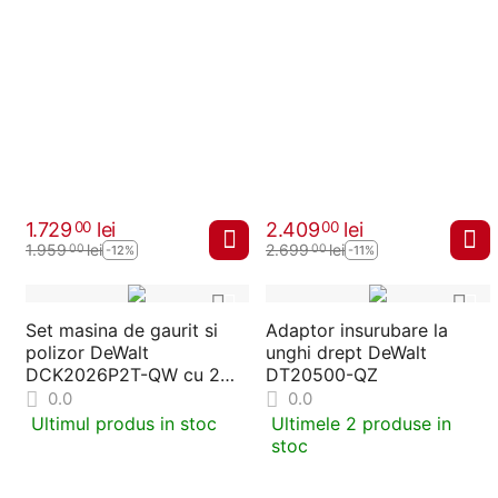
1.729
lei
2.409
lei
00
00
1.959
lei
2.699
lei
00
00
-12%
-11%
Set masina de gaurit si
Adaptor insurubare la
polizor DeWalt
unghi drept DeWalt
DCK2026P2T-QW cu 2
DT20500-QZ
acumulatori 5 Ah si
0.0
0.0
incarcator
Ultimul produs in stoc
Ultimele 2 produse in
stoc