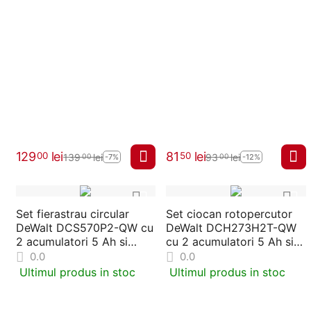
129
lei
81
lei
00
50
139
lei
93
lei
00
00
-7%
-12%
Set fierastrau circular
Set ciocan rotopercutor
DeWalt DCS570P2-QW cu
DeWalt DCH273H2T-QW
2 acumulatori 5 Ah si
cu 2 acumulatori 5 Ah si
incarcator
incarcator
0.0
0.0
Ultimul produs in stoc
Ultimul produs in stoc