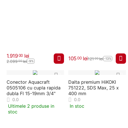
1.919
lei
00
105
lei
00
121
lei
00
-13%
2.099
lei
00
-9%
Conector Aquacraft
Dalta premium HiKOKI
0505106 cu cupla rapida
751222, SDS Max, 25 x
dubla FI 15-19mm 3/4"
400 mm
0.0
0.0
Ultimele 2 produse in
In stoc
stoc