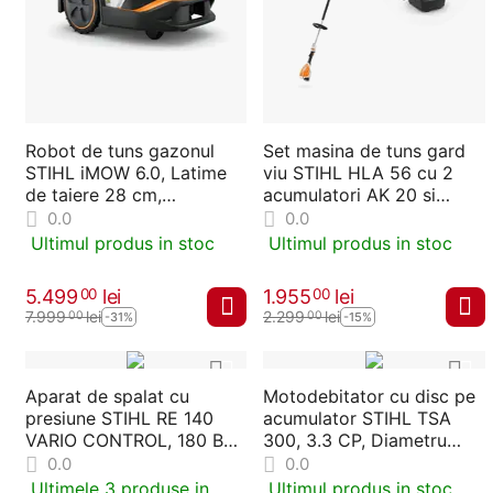
Robot de tuns gazonul
Set masina de tuns gard
STIHL iMOW 6.0, Latime
viu STIHL HLA 56 cu 2
de taiere 28 cm,
acumulatori AK 20 si
Suprafata maxima 3000
incarcator AL 101
0.0
0.0
m2
Ultimul produs in stoc
Ultimul produs in stoc
5.499
lei
1.955
lei
00
00
7.999
lei
2.299
lei
00
00
-31%
-15%
Aparat de spalat cu
Motodebitator cu disc pe
presiune STIHL RE 140
acumulator STIHL TSA
VARIO CONTROL, 180 Bar,
300, 3.3 CP, Diametru
2600 PSI, 470 l/h
disc 300 mm
0.0
0.0
Ultimele 3 produse in
Ultimul produs in stoc