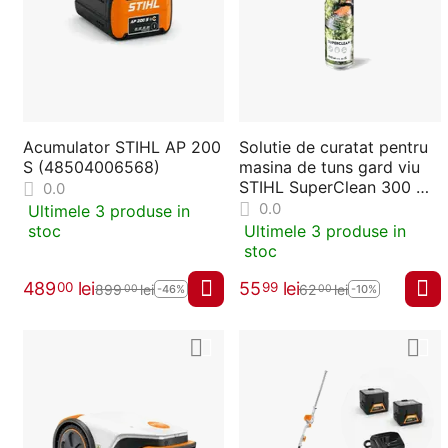
Acumulator STIHL AP 200
Solutie de curatat pentru
S (48504006568)
masina de tuns gard viu
STIHL SuperClean 300 ml
0.0
(07825168101)
0.0
Ultimele 3 produse in
stoc
Ultimele 3 produse in
stoc
489
lei
55
lei
00
99
899
lei
62
lei
00
00
-46%
-10%