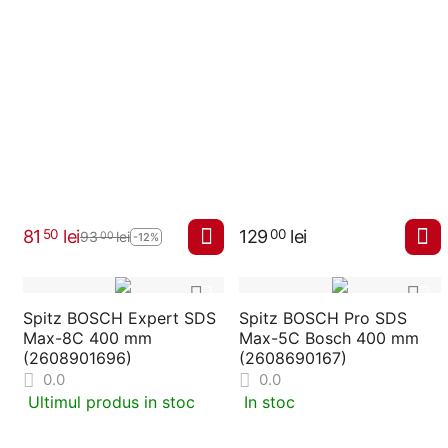
81
lei
129
lei
50
00
93
lei
00
-12%
Spitz BOSCH Expert SDS
Spitz BOSCH Pro SDS
Max-8C 400 mm
Max-5C Bosch 400 mm
(2608901696)
(2608690167)
0.0
0.0
Ultimul produs in stoc
In stoc