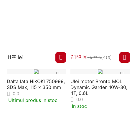
11
lei
61
lei
00
50
75
lei
00
-18%
Dalta lata HiKOKI 750999,
Ulei motor Bronto MOL
SDS Max, 115 x 350 mm
Dynamic Garden 10W-30,
4T, 0.6L
0.0
0.0
Ultimul produs in stoc
In stoc