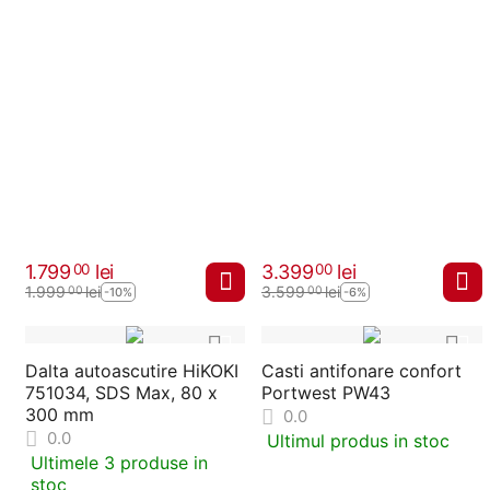
1.799
lei
3.399
lei
00
00
1.999
lei
3.599
lei
00
00
-10%
-6%
Dalta autoascutire HiKOKI
Casti antifonare confort
751034, SDS Max, 80 x
Portwest PW43
300 mm
0.0
0.0
Ultimul produs in stoc
Ultimele 3 produse in
stoc