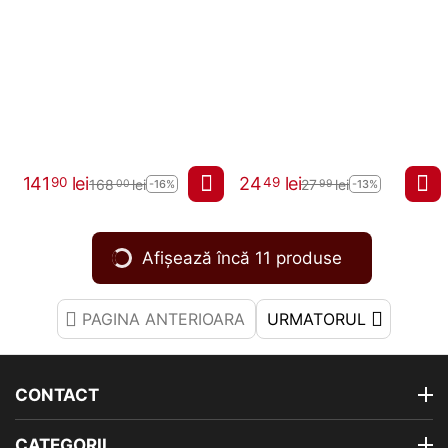
141
lei
24
lei
90
49
168
lei
27
lei
00
99
-16%
-13%
Afișează încă 11 produse
PAGINA ANTERIOARA
URMATORUL
CONTACT
CATEGORII