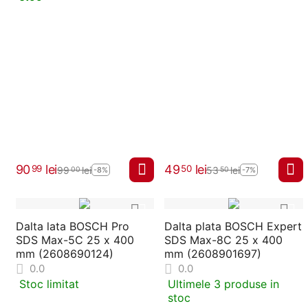
90
lei
49
lei
99
50
99
lei
53
lei
00
50
-8%
-7%
Dalta lata BOSCH Pro
Dalta plata BOSCH Expert
SDS Max-5C 25 x 400
SDS Max-8C 25 x 400
mm (2608690124)
mm (2608901697)
0.0
0.0
Stoc limitat
Ultimele 3 produse in
stoc