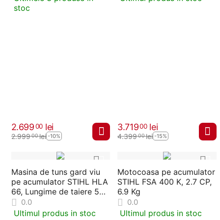
stoc
2.699
lei
3.719
lei
00
00
2.999
lei
4.399
lei
00
00
-10%
-15%
Masina de tuns gard viu
Motocoasa pe acumulator
pe acumulator STIHL HLA
STIHL FSA 400 K, 2.7 CP,
66, Lungime de taiere 50
6.9 Kg
cm, 3000 RPM
0.0
0.0
Ultimul produs in stoc
Ultimul produs in stoc