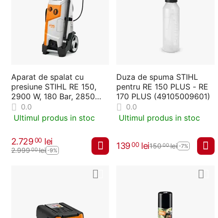
Aparat de spalat cu
Duza de spuma STIHL
presiune STIHL RE 150,
pentru RE 150 PLUS - RE
2900 W, 180 Bar, 2850
170 PLUS (49105009601)
RPM, 610 l/h
0.0
0.0
Ultimul produs in stoc
Ultimul produs in stoc
2.729
lei
00
139
lei
00
150
lei
00
-7%
2.999
lei
00
-9%