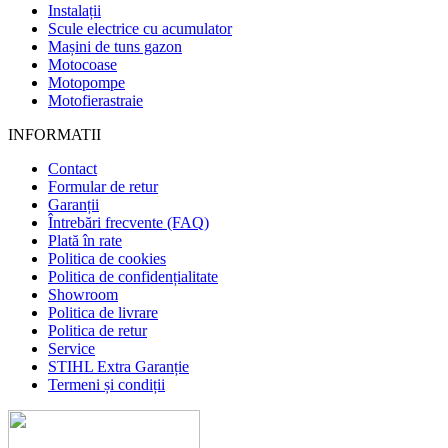
Instalații
Scule electrice cu acumulator
Mașini de tuns gazon
Motocoase
Motopompe
Motofierastraie
INFORMATII
Contact
Formular de retur
Garanții
Întrebări frecvente (FAQ)
Plată în rate
Politica de cookies
Politica de confidențialitate
Showroom
Politica de livrare
Politica de retur
Service
STIHL Extra Garanție
Termeni și condiții