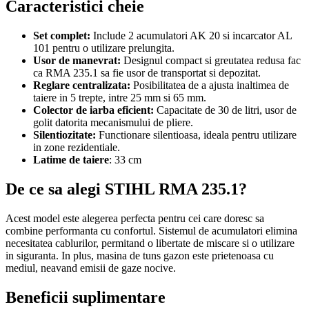
Caracteristici cheie
Set complet:
Include 2 acumulatori AK 20 si incarcator AL
101 pentru o utilizare prelungita.
Usor de manevrat:
Designul compact si greutatea redusa fac
ca RMA 235.1 sa fie usor de transportat si depozitat.
Reglare centralizata:
Posibilitatea de a ajusta inaltimea de
taiere in 5 trepte, intre 25 mm si 65 mm.
Colector de iarba eficient:
Capacitate de 30 de litri, usor de
golit datorita mecanismului de pliere.
Silentiozitate:
Functionare silentioasa, ideala pentru utilizare
in zone rezidentiale.
Latime de taiere
: 33 cm
De ce sa alegi STIHL RMA 235.1?
Acest model este alegerea perfecta pentru cei care doresc sa
combine performanta cu confortul. Sistemul de acumulatori elimina
necesitatea cablurilor, permitand o libertate de miscare si o utilizare
in siguranta. In plus, masina de tuns gazon este prietenoasa cu
mediul, neavand emisii de gaze nocive.
Beneficii suplimentare