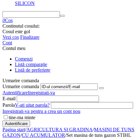
SILICON
0
Cos
Continutul cosului:
Cosul este gol
Vezi cos
Finalizare
Cont
Contul meu
Comenzi
Listă comparație
Listă de preferințe
Urmarire comanda
Urmarire comanda
Autentificare
Inregistrati-va
E-mail
Parola
V-ati uitat parola?
Inregistrati-va pentru a crea un cont nou
tine-ma minte
Autentificare
Pagina start
/
AGRICULTURA SI GRADINA
/
MASINI DE TUNS
GAZON
/
CU ACUMULATOR
/
Set masina de tuns gazon STIHL