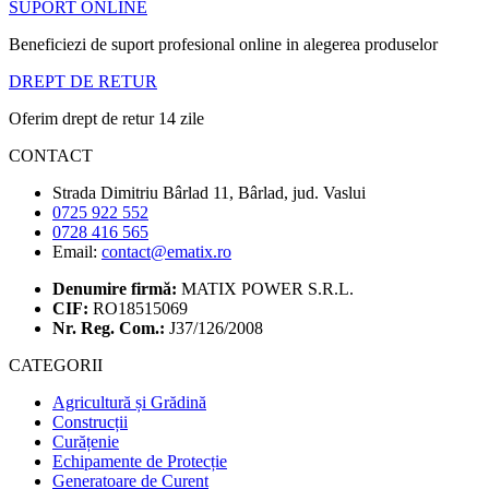
SUPORT ONLINE
Beneficiezi de suport profesional online in alegerea produselor
DREPT DE RETUR
Oferim drept de retur 14 zile
CONTACT
Strada Dimitriu Bârlad 11, Bârlad, jud. Vaslui
0725 922 552
0728 416 565
Email:
contact@ematix.ro
Denumire firmă:
MATIX POWER S.R.L.
CIF:
RO18515069
Nr. Reg. Com.:
J37/126/2008
CATEGORII
Agricultură și Grădină
Construcții
Curățenie
Echipamente de Protecție
Generatoare de Curent