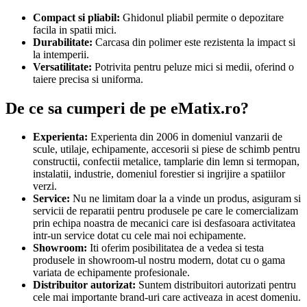
Compact si pliabil:
Ghidonul pliabil permite o depozitare
facila in spatii mici.
Durabilitate:
Carcasa din polimer este rezistenta la impact si
la intemperii.
Versatilitate:
Potrivita pentru peluze mici si medii, oferind o
taiere precisa si uniforma.
De ce sa cumperi de pe eMatix.ro?
Experienta:
Experienta din 2006 in domeniul vanzarii de
scule, utilaje, echipamente, accesorii si piese de schimb pentru
constructii, confectii metalice, tamplarie din lemn si termopan,
instalatii, industrie, domeniul forestier si ingrijire a spatiilor
verzi.
Service:
Nu ne limitam doar la a vinde un produs, asiguram si
servicii de reparatii pentru produsele pe care le comercializam
prin echipa noastra de mecanici care isi desfasoara activitatea
intr-un service dotat cu cele mai noi echipamente.
Showroom:
Iti oferim posibilitatea de a vedea si testa
produsele in showroom-ul nostru modern, dotat cu o gama
variata de echipamente profesionale.
Distribuitor autorizat:
Suntem distribuitori autorizati pentru
cele mai importante brand-uri care activeaza in acest domeniu.