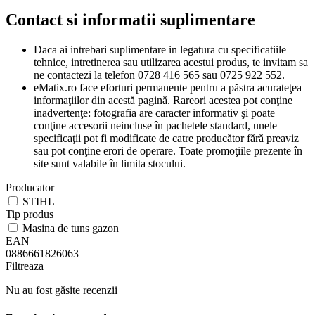
Contact si informatii suplimentare
Daca ai intrebari suplimentare in legatura cu specificatiile
tehnice, intretinerea sau utilizarea acestui produs, te invitam sa
ne contactezi la telefon 0728 416 565 sau 0725 922 552.
eMatix.ro face eforturi permanente pentru a păstra acurateţea
informaţiilor din acestă pagină. Rareori acestea pot conţine
inadvertenţe: fotografia are caracter informativ şi poate
conţine accesorii neincluse în pachetele standard, unele
specificaţii pot fi modificate de catre producător fără preaviz
sau pot conţine erori de operare. Toate promoţiile prezente în
site sunt valabile în limita stocului.
Producator
STIHL
Tip produs
Masina de tuns gazon
EAN
0886661826063
Filtreaza
Nu au fost găsite recenzii