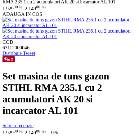
RMA 235.1 cu 2 acumulatori AK 20 si incarcator AL 101
00
lei
00
lei
1.929
2.149
ADAUGA IN COS
COD:
63112000046
Distribuie
Tweet
Set masina de tuns gazon
STIHL RMA 235.1 cu 2
acumulatori AK 20 si
incarcator AL 101
Scrie o recenzie
00
lei
00
lei
1.929
2.149
-10%