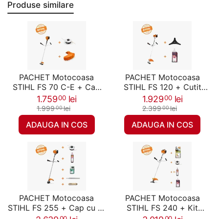
Produse similare
PACHET Motocoasa
PACHET Motocoasa
STIHL FS 70 C-E + Cap
STIHL FS 120 + Cutit
cu fir AutoCut 27-2 +
desis 250-3 + Ulei
1.759
lei
1.929
lei
00
00
Aparatoare, 1.2 CP, 5.4 Kg
amestec HP 1 L, 1.8 CP,
1.999
lei
2.399
lei
00
00
6.4 Kg
ADAUGA IN COS
ADAUGA IN COS
PACHET Motocoasa
PACHET Motocoasa
STIHL FS 255 + Cap cu fir
STIHL FS 240 + Kit
AutoCut 46-2 + Ulei
service 41 + Cap cu fir
00
00