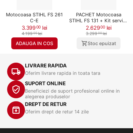
Motocoasa STIHL FS 261
PACHET Motocoasa
C-E
STIHL FS 131 + Kit service
31 + Cap cu fir AutoCut
3.399
lei
2.629
lei
00
00
27-2 + Ulei amestec HP
4.199
lei
3.299
lei
00
00
Ultra 100 ml + Pila lata +
ADAUGA IN COS
Stoc epuizat
Maner pila, 1.9 CP, 5.8 Kg
LIVRARE RAPIDA
Oferim livrare rapida in toata tara
SUPORT ONLINE
Beneficiezi de suport profesional online in
alegerea produselor
DREPT DE RETUR
Oferim drept de retur 14 zile