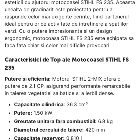
esteticii cu ajutorul motocoasei STIHL FS 235. Aceasta
unealta de gradinarit este proiectata pentru a
raspunde celor mai exigente cerinte, fiind partenerul
ideal pentru orice activitate de intretinere a spatiilor
verzi. Cu o putere impresionanta si un design
ergonomic, motocoasa STIHL FS 235 este echipata sa
faca fata chiar si celor mai dificile provocari.
Caracteristici de Top ale Motocoasei STIHL FS
235
Putere si eficienta:
Motorul STIHL 2-MIX ofera o
putere de 2.1 CP, asigurand performante remarcabile
in taierea vegetatiei salbatice si a ierbii dense.
Capacitate cilindrica:
36.3 cm³
Putere:
1.50 kW
Greutate unitara fara combustibil:
6.8 kg
Diametrul cercului de taiere:
420 mm
Capacitate rezervor:
0.810 l