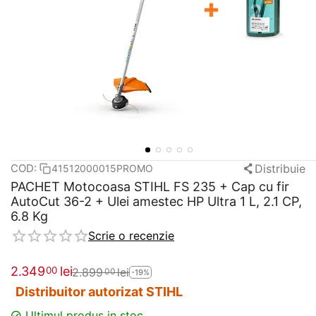
Distribuie
COD:
41512000015PROMO
PACHET Motocoasa STIHL FS 235 + Cap cu fir
AutoCut 36-2 + Ulei amestec HP Ultra 1 L, 2.1 CP,
6.8 Kg
Scrie o recenzie
2.349
lei
00
2.899
lei
00
-19%
Distribuitor autorizat STIHL
Ultimul produs in stoc