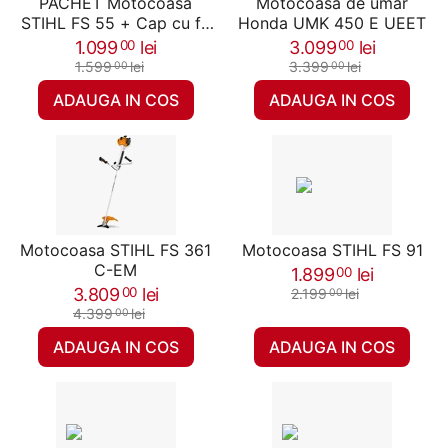
PACHET Motocoasa
Motocoasa de umar
STIHL FS 55 + Cap cu fir
Honda UMK 450 E UEET
AutoCut C 26-2, 1 CP, 4.8
1.099
lei
3.099
lei
00
00
Kg
1.599
lei
3.399
lei
00
00
ADAUGA IN COS
ADAUGA IN COS
Motocoasa STIHL FS 361
Motocoasa STIHL FS 91
C-EM
1.899
lei
00
3.809
lei
00
2.199
lei
00
4.399
lei
00
ADAUGA IN COS
ADAUGA IN COS