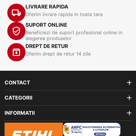
LIVRARE RAPIDA
Oferim livrare rapida in toata tara
SUPORT ONLINE
Beneficiezi de suport profesional online in
alegerea produselor
DREPT DE RETUR
Oferim drept de retur 14 zile
CONTACT
CATEGORII
INFORMATII