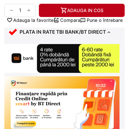
+
−
ADAUGA IN COS
Adauga la favorite
Compara
Pune o întrebare
PLATA IN RATE TBI BANK/BT DIRECT