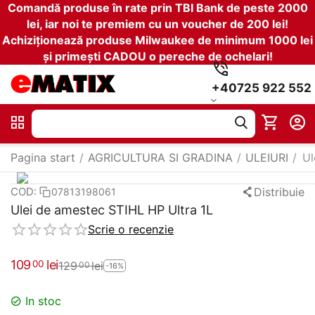
Comandă produse în rate prin TBI Bank de peste 2000
lei, iar noi te premiem cu un voucher de 200 lei!
Achiziționează produse Milwaukee de minimum 1000 lei
și primești CADOU o pereche de ochelari!
+40725 922 552
Pagina start
/
AGRICULTURA SI GRADINA
/
ULEIURI
/
Ul
Distribuie
COD:
07813198061
Ulei de amestec STIHL HP Ultra 1L
Scrie o recenzie
109
lei
00
129
lei
00
-16%
In stoc