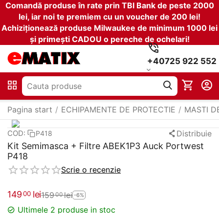
Comandă produse în rate prin TBI Bank de peste 2000
lei, iar noi te premiem cu un voucher de 200 lei!
Achiziționează produse Milwaukee de minimum 1000 lei
și primești CADOU o pereche de ochelari!
+40725 922 552
Pagina start
/
ECHIPAMENTE DE PROTECTIE
/
MASTI D
Distribuie
COD:
P418
Kit Semimasca + Filtre ABEK1P3 Auck Portwest
P418
Scrie o recenzie
149
lei
00
159
lei
00
-6%
Ultimele 2 produse in stoc