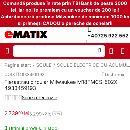
Comandă produse în rate prin TBI Bank de peste 2000
lei, iar noi te premiem cu un voucher de 200 lei!
Achiziționează produse Milwaukee de minimum 1000 lei
și primești CADOU o pereche de ochelari!
+40725 922 552
Pagina start
/
SCULE
/
SCULE ELECTRICE CU ACUMUL
Distribuie
COD:
4933459193
Fierastrau circular Milwaukee M18FMCS-502X
4933459193
Scrie o recenzie
2.739
lei
00
3.299
lei
00
-17%
Ultimul produs in stoc