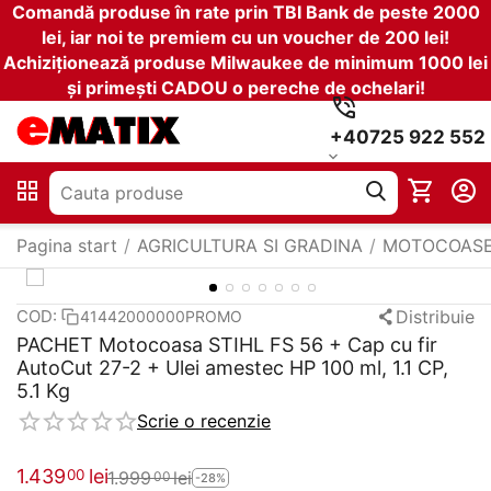
Comandă produse în rate prin TBI Bank de peste 2000
lei, iar noi te premiem cu un voucher de 200 lei!
Achiziționează produse Milwaukee de minimum 1000 lei
și primești CADOU o pereche de ochelari!
+40725 922 552
Pagina start
/
AGRICULTURA SI GRADINA
/
MOTOCOAS
Distribuie
COD:
41442000000PROMO
PACHET Motocoasa STIHL FS 56 + Cap cu fir
AutoCut 27-2 + Ulei amestec HP 100 ml, 1.1 CP,
5.1 Kg
Scrie o recenzie
1.439
lei
00
1.999
lei
00
-28%