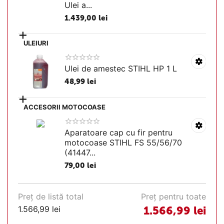
Ulei a...
1.439,00
lei
+
ULEIURI
Ulei de amestec STIHL HP 1 L
48,99
lei
+
ACCESORII MOTOCOASE
Aparatoare cap cu fir pentru
motocoase STIHL FS 55/56/70
(41447...
79,00
lei
Preț de listă total
Preț pentru toate
1.566,99
lei
1.566,99
lei