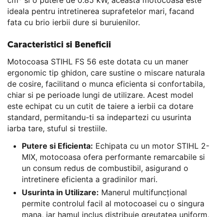
ideala pentru intretinerea suprafetelor mari, facand
fata cu brio ierbii dure si buruienilor.
Caracteristici si Beneficii
Motocoasa STIHL FS 56 este dotata cu un maner
ergonomic tip ghidon, care sustine o miscare naturala
de cosire, facilitand o munca eficienta si confortabila,
chiar si pe perioade lungi de utilizare. Acest model
este echipat cu un cutit de taiere a ierbii ca dotare
standard, permitandu-ti sa indepartezi cu usurinta
iarba tare, stuful si trestiile.
Putere si Eficienta:
Echipata cu un motor STIHL 2-
MIX, motocoasa ofera performante remarcabile si
un consum redus de combustibil, asigurand o
intretinere eficienta a gradinilor mari.
Usurinta in Utilizare:
Manerul multifuncțional
permite controlul facil al motocoasei cu o singura
mana, iar hamul inclus distribuie greutatea uniform,