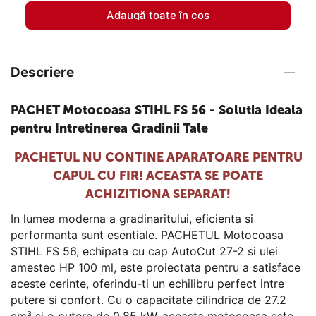
Adaugă toate în coș
Descriere
PACHET Motocoasa STIHL FS 56 - Solutia Ideala
pentru Intretinerea Gradinii Tale
PACHETUL NU CONTINE APARATOARE PENTRU
CAPUL CU FIR! ACEASTA SE POATE
ACHIZITIONA SEPARAT!
In lumea moderna a gradinaritului, eficienta si
performanta sunt esentiale. PACHETUL Motocoasa
STIHL FS 56, echipata cu cap AutoCut 27-2 si ulei
amestec HP 100 ml, este proiectata pentru a satisface
aceste cerinte, oferindu-ti un echilibru perfect intre
putere si confort. Cu o capacitate cilindrica de 27.2
cm³ si o putere de 0.85 kW, aceasta motocoasa este