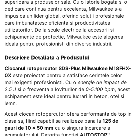
superioara a produselor sale. Cu o istorie bogata si o
dedicare continua pentru excelenta, Milwaukee s-a
impus ca un lider global, oferind solutii profesionale
care imbunatatesc eficienta si productivitatea
utilizatorilor. De la scule electrice la accesorii si
echipamente de protectie, Milwaukee este alegerea
ideala pentru profesionisti din diverse industrii.
Descriere Detaliata a Produsului
Ciocanul rotopercutor SDS-Plus Milwaukee M18FHX-
0X
este proiectat pentru a satisface cerintele celor
mai exigenti profesionisti. Cu o
energie de impact de
2.5 J
si o frecventa a loviturilor de
0-5.100 bpm
, acest
echipament este ideal pentru lucrari in beton, otel si
lemn.
Acest ciocan rotopercutor ofera performanta de top in
clasa sa, fiind capabil sa realizeze pana la
125 de
gauri de 10 x 50 mm
cu o singura incarcare a
acumulatorului. Datorita functiei
AUTOSTOP™
,