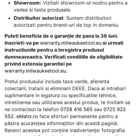
Showroom:
Vizitati showroom-ul nostru pentru a
vedea si testa produsele.
Distribuitor autorizat:
Suntem distribuitori
autorizati pentru brand-uri de top in domeniu.
Puteti beneficia de o garanție de pana la 36 luni.
Inscrieti-va pe
warranty.milwaukeetool.eu
si urmati
instructiunile pentru a inregistra produsul
dumneavoastra. Verificati conditiile de eligibilitate
privind extensia garantiei pe
warranty.milwaukeetool.eu
.
Pretul produsului include taxa verde, aferenta
colectarii, tratarii si eliminarii DEEE. Daca ai intrebari
suplimentare in legatura cu specificatiile tehnice,
intretinerea sau utilizarea acestui produs, te invitam sa
ne contactezi la telefon
0728 416 565
sau
0725 922
552
.
eMatix.ro
face eforturi permanente pentru a
păstra acurateţea informaţiilor din acestă pagină.
Rareori acestea pot conţine inadvertenţe: fotografia