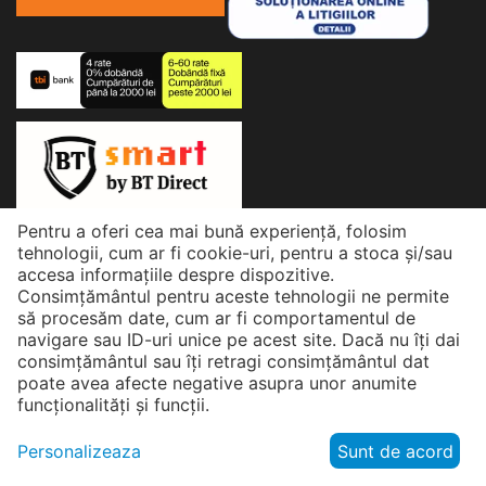
Pentru a oferi cea mai bună experiență, folosim
© 2026 eMatix. Powered by Matix Power
tehnologii, cum ar fi cookie-uri, pentru a stoca și/sau
accesa informațiile despre dispozitive.
Consimțământul pentru aceste tehnologii ne permite
să procesăm date, cum ar fi comportamentul de
navigare sau ID-uri unice pe acest site. Dacă nu îți dai
consimțământul sau îți retragi consimțământul dat
poate avea afecte negative asupra unor anumite
funcționalități și funcții.
Personalizeaza
Sunt de acord