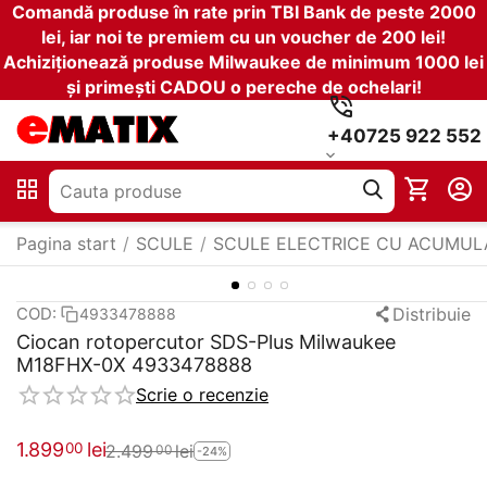
Comandă produse în rate prin TBI Bank de peste 2000
lei, iar noi te premiem cu un voucher de 200 lei!
Achiziționează produse Milwaukee de minimum 1000 lei
și primești CADOU o pereche de ochelari!
+40725 922 552
Pagina start
/
SCULE
/
SCULE ELECTRICE CU ACUMUL
Distribuie
COD:
4933478888
Ciocan rotopercutor SDS-Plus Milwaukee
M18FHX-0X 4933478888
Scrie o recenzie
1.899
lei
00
2.499
lei
00
-24%