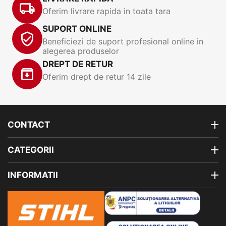
Oferim livrare rapida in toata tara
SUPORT ONLINE
Beneficiezi de suport profesional online in
alegerea produselor
DREPT DE RETUR
Oferim drept de retur 14 zile
CONTACT
CATEGORII
INFORMATII