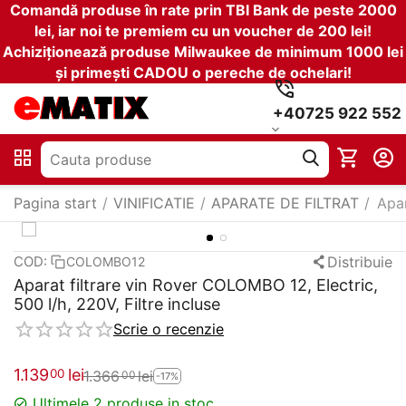
Comandă produse în rate prin TBI Bank de peste 2000
lei, iar noi te premiem cu un voucher de 200 lei!
Achiziționează produse Milwaukee de minimum 1000 lei
și primești CADOU o pereche de ochelari!
+40725 922 552
Pagina start
/
VINIFICATIE
/
APARATE DE FILTRAT
/
Apar
Distribuie
COD:
COLOMBO12
Aparat filtrare vin Rover COLOMBO 12, Electric,
500 l/h, 220V, Filtre incluse
Scrie o recenzie
1.139
lei
00
1.366
lei
00
-17%
Ultimele 2 produse in stoc