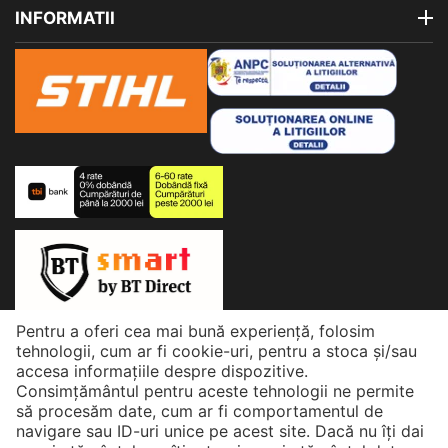
INFORMATII
Pentru a oferi cea mai bună experiență, folosim
© 2026 eMatix. Powered by Matix Power
tehnologii, cum ar fi cookie-uri, pentru a stoca și/sau
accesa informațiile despre dispozitive.
Consimțământul pentru aceste tehnologii ne permite
să procesăm date, cum ar fi comportamentul de
navigare sau ID-uri unice pe acest site. Dacă nu îți dai