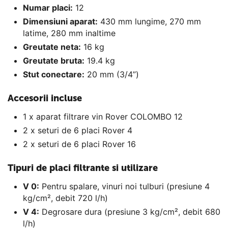
Numar placi:
12
Dimensiuni aparat:
430 mm lungime, 270 mm
latime, 280 mm inaltime
Greutate neta:
16 kg
Greutate bruta:
19.4 kg
Stut conectare:
20 mm (3/4”)
Accesorii incluse
1 x aparat filtrare vin Rover COLOMBO 12
2 x seturi de 6 placi Rover 4
2 x seturi de 6 placi Rover 16
Tipuri de placi filtrante si utilizare
V 0:
Pentru spalare, vinuri noi tulburi (presiune 4
kg/cm², debit 720 l/h)
V 4:
Degrosare dura (presiune 3 kg/cm², debit 680
l/h)