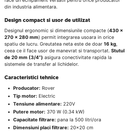
face un echipament versatil pentru orice producator
din industria alimentara.
Design compact si usor de utilizat
Designul ergonomic si dimensiunile compacte (
430 x
270 x 280 mm
) permit integrarea usoara in orice
spatiu de lucru. Greutatea neta este de doar
16 kg
,
ceea ce il face usor de manevrat si transportat.
Stutul
de 20 mm (3/4”)
asigura conectivitate rapida la
sistemele de transfer al lichidelor.
Caracteristici tehnice
Producator:
Rover
Tip motor:
Electric
Tensiune alimentare:
220V
Putere motor:
370 W (0.34 kW)
Capacitate filtrare:
pana la 500 litri/ora
Dimensiuni placi filtrare:
20x20 cm